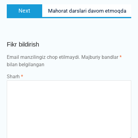
Next
Next
Mahorat darslari davom etmoqda
post:
Fikr bildirish
Email manzilingiz chop etilmaydi.
Majburiy bandlar
*
bilan belgilangan
Sharh
*