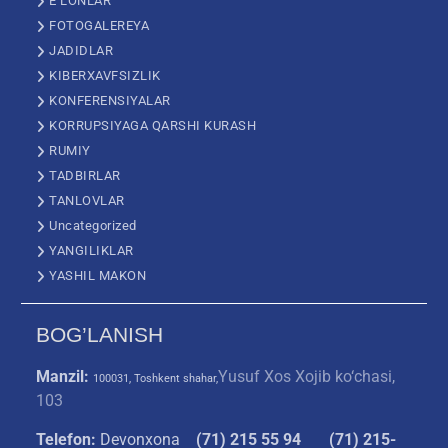
E’LONLAR
FOTOGALEREYA
JADIDLAR
KIBERXAVFSIZLIK
KONFERENSIYALAR
KORRUPSIYAGA QARSHI KURASH
RUMIY
TADBIRLAR
TANLOVLAR
Uncategorized
YANGILIKLAR
YASHIL MAKON
BOG’LANISH
Manzil:
Yusuf Xos Xojib ko‘chasi,
100031, Toshkent shahar,
103
Telefon:
Devonxona
(
71) 215 55 94
(71) 215-