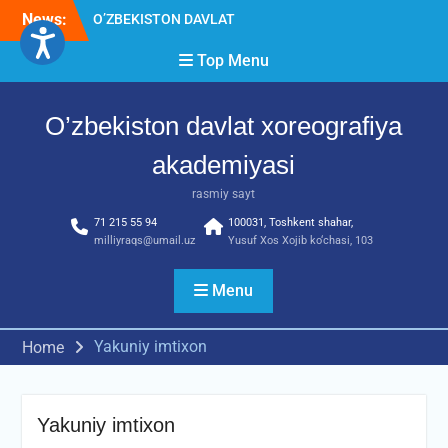
Skip
News:
O’ZBEKISTON DAVLAT
to
XOREOGRAFIYA
content
Top Menu
AKADEMIYASIDA
о‘tkazilgan kasbiy (ijodiy)
imtihonlarning natijalari
O’zbekiston davlat xoreografiya
Diqqat e’lon!
Akademiyada kasbiy ijodiy
akademiyasi
imtihon jarayonlari
rasmiy sayt
71 215 55 94
100031, Toshkent shahar,
milliyraqs@umail.uz
Yusuf Xos Xojib ko‘chasi, 103
Menu
Yakuniy imtixon
Home
Yakuniy imtixon