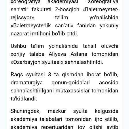
xoreografiya akademiyasi “Xoreografiya
san’ati” fakulteti 2-bosqich «Baletmeyster-
rejissyor» ta’lim yo’nalishida
«Baletmeysterlik san’ati» fanidan yakuniy
nazorat imtihoni bo’lib o’tdi.
Ushbu ta’lim yo’nalishida tahsil oluvchi
xorijiy talaba Aliyeva Aslana tomonidan
«Ozarbayjon syuitasi» sahnalashtirildi.
Raqs syuitasi 3 ta qismdan iborat bo’lib,
dramaturgiya qonun-qoidalari asosida
sahnalashtirilgani mutaxassislar tomonidan
ta’kidlandi.
Shuningdek, mazkur syuita kelgusida
akademiya talabalari tomonidan ijro etilib,
akademiya repertuaridan joy olishi aytib