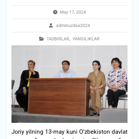
May 17, 2024
adminuzdxa2024
TADBIRLAR
,
YANGILIKLAR
Joriy yilning 13-may kuni O’zbekiston davlat