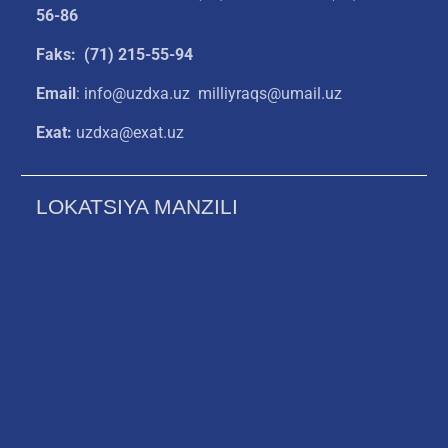
56-86
Faks: (71) 215-55-94
Email
: info@uzdxa.uz milliyraqs@umail.uz
Exat:
uzdxa@exat.uz
LOKATSIYA MANZILI