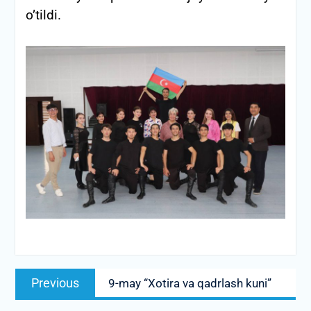
o’tildi.
Post
Previous
Previous
9-may “Xotira va qadrlash kuni”
menyusi
post: