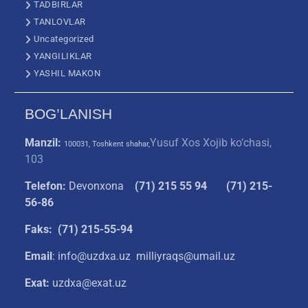
TADBIRLAR
TANLOVLAR
Uncategorized
YANGILIKLAR
YASHIL MAKON
BOG’LANISH
Manzil:
Yusuf Xos Xojib ko‘chasi,
100031, Toshkent shahar,
103
Telefon:
Devonxona
(
71) 215 55 94
(71) 215-
56-86
Faks: (71) 215-55-94
Email
: info@uzdxa.uz milliyraqs@umail.uz
Exat:
uzdxa@exat.uz