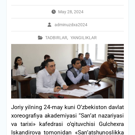
May 28, 2024
adminuzdxa2024
TADBIRLAR
,
YANGILIKLAR
Joriy yilning 24-may kuni O’zbekiston davlat
xoreografiya akademiyasi “San’at nazariyasi
va tarixi» kafedrasi o’qituvchisi Gulchexra
Iskandirova tomonidan «San’atshunoslikka