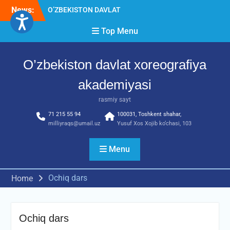
Skip
News:
O’ZBEKISTON DAVLAT
to
XOREOGRAFIYA
content
Top Menu
AKADEMIYASIDA
о‘tkazilgan kasbiy (ijodiy)
imtihonlarning natijalari
O’zbekiston davlat xoreografiya
Diqqat e’lon!
Akademiyada kasbiy ijodiy
akademiyasi
imtihon jarayonlari
rasmiy sayt
71 215 55 94
100031, Toshkent shahar,
milliyraqs@umail.uz
Yusuf Xos Xojib ko‘chasi, 103
Menu
Ochiq dars
Home
Ochiq dars