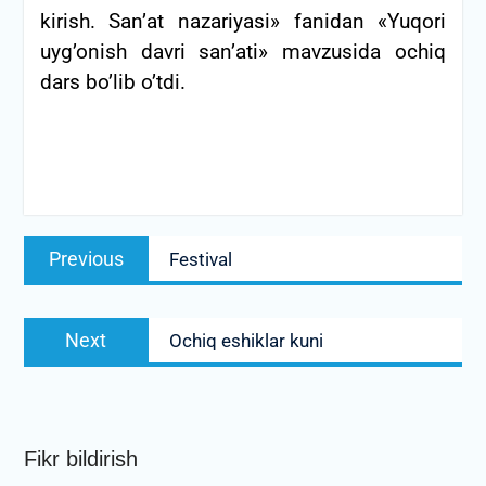
kirish. San’at nazariyasi» fanidan «Yuqori
uyg’onish davri san’ati» mavzusida ochiq
dars bo’lib o’tdi.
Post
Previous
Previous
Festival
menyusi
post:
Next
Next
Ochiq eshiklar kuni
post:
Fikr bildirish