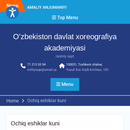
Skip
News:
Diqqat e’lon!
to
Akademiyada “Bitiruvchi –
content
Top Menu
2026” tadbiri bo‘lib o‘tdi
RESPUBLIKA ILMIY-
AMALIY ANJUMANI!!!
O’zbekiston davlat xoreografiya
akademiyasi
rasmiy sayt
71 215 55 94
100031, Toshkent shahar,
milliyraqs@umail.uz
Yusuf Xos Xojib ko‘chasi, 103
Menu
Ochiq eshiklar kuni
Home
Ochiq eshiklar kuni