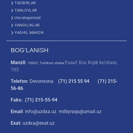
TADBIRLAR
TANLOVLAR
Uncategorized
YANGILIKLAR
YASHIL MAKON
BOG’LANISH
Manzil:
Yusuf Xos Xojib ko‘chasi,
100031, Toshkent shahar,
103
Telefon:
Devonxona
(
71) 215 55 94
(71) 215-
56-86
Faks: (71) 215-55-94
Email
: info@uzdxa.uz milliyraqs@umail.uz
Exat:
uzdxa@exat.uz