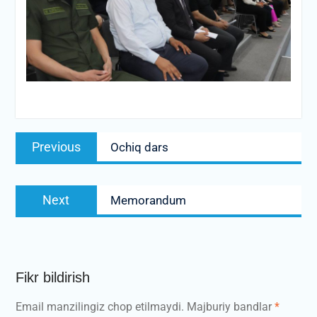
Post
Previous
Previous
Ochiq dars
menyusi
post:
Next
Next
Memorandum
post:
Fikr bildirish
Email manzilingiz chop etilmaydi.
Majburiy bandlar
*