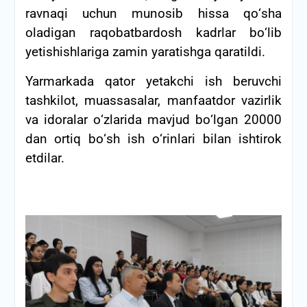
ravnaqi uchun munosib hissa qо‘sha
oladigan raqobatbardosh kadrlar bо‘lib
yetishishlariga zamin yaratishga qaratildi.
Yarmarkada qator yetakchi ish beruvchi
tashkilot, muassasalar, manfaatdor vazirlik
va idoralar о‘zlarida mavjud bо‘lgan 20000
dan ortiq bо‘sh ish о‘rinlari bilan ishtirok
etdilar.