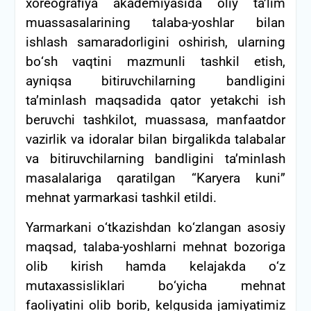
xoreografiya akademiyasida oliy ta’lim
muassasalarining talaba-yoshlar bilan
ishlash samaradorligini oshirish, ularning
bо‘sh vaqtini mazmunli tashkil etish,
ayniqsa bitiruvchilarning bandligini
ta’minlash maqsadida qator yetakchi ish
beruvchi tashkilot, muassasa, manfaatdor
vazirlik va idoralar bilan birgalikda talabalar
va bitiruvchilarning bandligini ta’minlash
masalalariga qaratilgan “Karyera kuni”
mehnat yarmarkasi tashkil etildi.
Yarmarkani о‘tkazishdan kо‘zlangan asosiy
maqsad, talaba-yoshlarni mehnat bozoriga
olib kirish hamda kelajakda о‘z
mutaxassisliklari bо‘yicha mehnat
faoliyatini olib borib, kelgusida jamiyatimiz