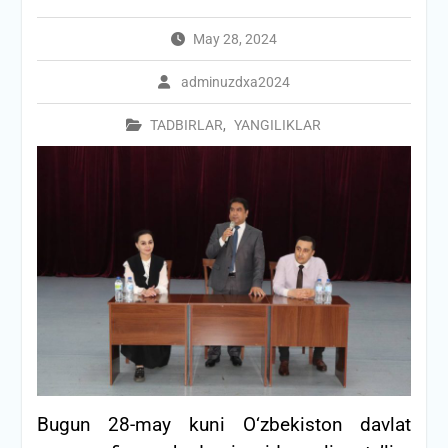
May 28, 2024
adminuzdxa2024
TADBIRLAR
,
YANGILIKLAR
Bugun 28-may kuni О‘zbekiston davlat