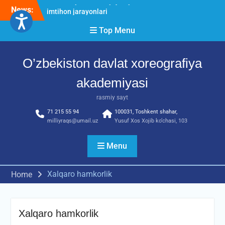
Skip
News:
O’ZBEKISTON DAVLAT
to
XOREOGRAFIYA
content
Top Menu
AKADEMIYASIDA
о‘tkazilgan kasbiy (ijodiy)
imtihonlarning natijalari
O’zbekiston davlat xoreografiya
Diqqat e’lon!
Akademiyada kasbiy ijodiy
akademiyasi
imtihon jarayonlari
rasmiy sayt
71 215 55 94
100031, Toshkent shahar,
milliyraqs@umail.uz
Yusuf Xos Xojib ko‘chasi, 103
Menu
Xalqaro hamkorlik
Home
Xalqaro hamkorlik