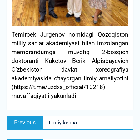
Temirbek Jurgenov nomidagi Qozoqiston
milliy san’at akademiyasi bilan imzolangan
memorandumga muvofiq
2-bosqich
doktoranti Kuketov Berik Alpisbayevich
O‘zbekiston davlat xoreografiya
akademiyasida o’tayotgan ilmiy amaliyotini
(https://t.me/uzdxa_official/10218)
muvaffaqiyatli yakunladi.
Post
Previous
Previous
Ijodiy kecha
menyusi
post: