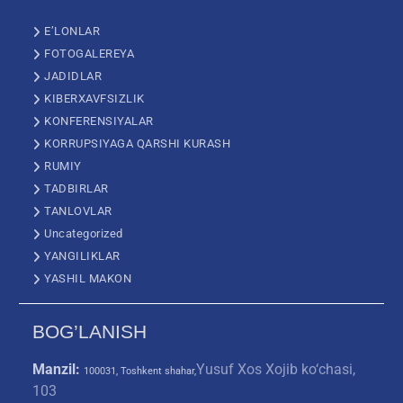
E’LONLAR
FOTOGALEREYA
JADIDLAR
KIBERXAVFSIZLIK
KONFERENSIYALAR
KORRUPSIYAGA QARSHI KURASH
RUMIY
TADBIRLAR
TANLOVLAR
Uncategorized
YANGILIKLAR
YASHIL MAKON
BOG’LANISH
Manzil:
Yusuf Xos Xojib ko‘chasi,
100031, Toshkent shahar,
103