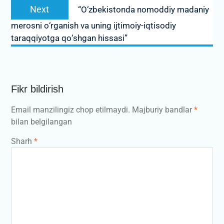
Next
Next
“О‘zbekistonda nomoddiy madaniy
post:
merosni о‘rganish va uning ijtimoiy-iqtisodiy
taraqqiyotga qо‘shgan hissasi”
Fikr bildirish
Email manzilingiz chop etilmaydi.
Majburiy bandlar
*
bilan belgilangan
Sharh
*