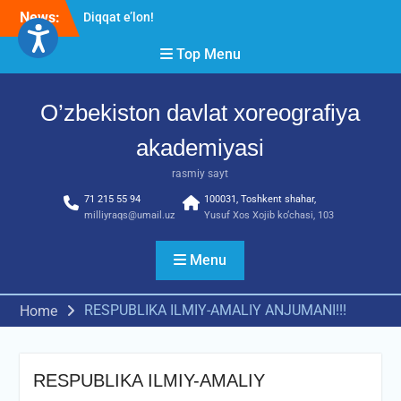
Skip
Diqqat e’lon!
News:
to
Akademiyada “Bitiruvchi –
2026” tadbiri bo‘lib o‘tdi
content
Top Menu
RESPUBLIKA ILMIY-
AMALIY ANJUMANI!!!
O’zbekiston davlat xoreografiya
akademiyasi
rasmiy sayt
71 215 55 94
100031, Toshkent shahar,
milliyraqs@umail.uz
Yusuf Xos Xojib ko‘chasi, 103
Menu
RESPUBLIKA ILMIY-AMALIY ANJUMANI!!!
Home
RESPUBLIKA ILMIY-AMALIY