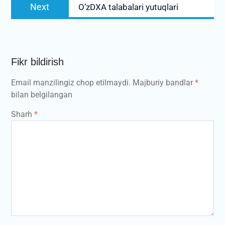
Next
Next
O’zDXA talabalari yutuqlari
post:
Fikr bildirish
Email manzilingiz chop etilmaydi.
Majburiy bandlar
*
bilan belgilangan
Sharh
*