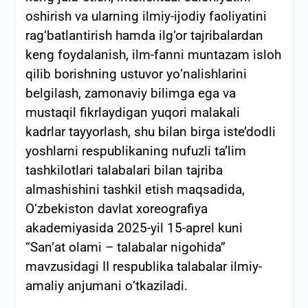
oshirish va ularning ilmiy-ijodiy faoliyatini
rag‘batlantirish hamda ilg‘or tajribalardan
keng foydalanish, ilm-fanni muntazam isloh
qilib borishning ustuvor yо‘nalishlarini
belgilash, zamonaviy bilimga ega va
mustaqil fikrlaydigan yuqori malakali
kadrlar tayyorlash, shu bilan birga iste’dodli
yoshlarni respublikaning nufuzli ta’lim
tashkilotlari talabalari bilan tajriba
almashishini tashkil etish maqsadida,
О‘zbekiston davlat xoreografiya
akademiyasida 2025-yil 15-aprel kuni
“San’at olami – talabalar nigohida”
mavzusidagi II respublika talabalar ilmiy-
amaliy anjumani о‘tkaziladi.