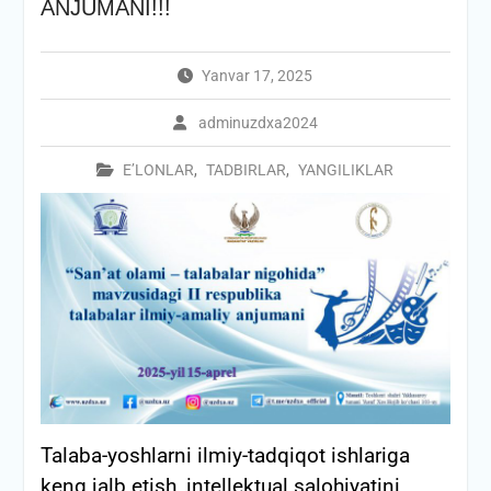
ANJUMANI!!!
Yanvar 17, 2025
adminuzdxa2024
E’LONLAR
,
TADBIRLAR
,
YANGILIKLAR
Talaba-yoshlarni ilmiy-tadqiqot ishlariga
keng jalb etish, intellektual salohiyatini