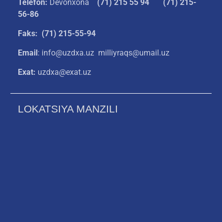
Telefon:
Devonxona
(
71) 215 55 94
(71) 215-
56-86
Faks: (71) 215-55-94
Email
: info@uzdxa.uz milliyraqs@umail.uz
Exat:
uzdxa@exat.uz
LOKATSIYA MANZILI