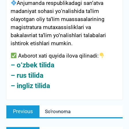
Anjumanda respublikadagi san’atva
madaniyat sohasi yо‘nalishida ta’lim
olayotgan oliy ta’lim muassasalarining
magistratura mutaxassisliklari va
bakalavriat ta’lim yo’nalishlari talabalari
ishtirok etishlari mumkin.
Axborot xati quyida ilova qilinadi:
–
о‘zbek tilida
–
rus tilida
–
ingliz tilida
Post
Previous
Previous
So‘rovnoma
menyusi
post: