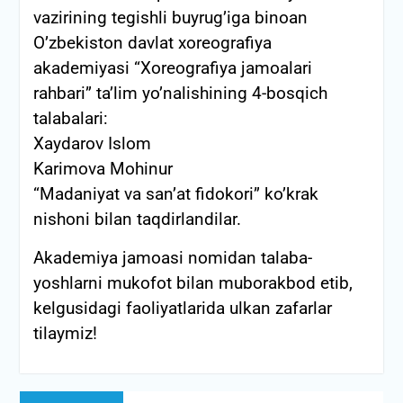
vazirining tegishli buyrug’iga binoan
O’zbekiston davlat xoreografiya
akademiyasi “Xoreografiya jamoalari
rahbari” ta’lim yo’nalishining 4-bosqich
talabalari:
Xaydarov Islom
Karimova Mohinur
“Madaniyat va san’at fidokori” ko’krak
nishoni bilan taqdirlandilar.
Akademiya jamoasi nomidan talaba-
yoshlarni mukofot bilan muborakbod etib,
kelgusidagi faoliyatlarida ulkan zafarlar
tilaymiz!
Post
Previous