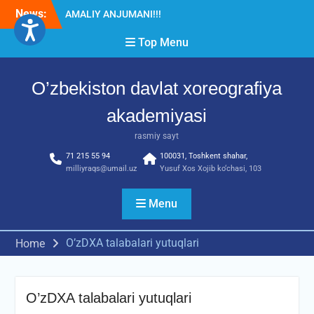
Skip
News:
Diqqat e’lon!
to
Akademiyada “Bitiruvchi –
content
Top Menu
2026” tadbiri bo‘lib o‘tdi
RESPUBLIKA ILMIY-
AMALIY ANJUMANI!!!
O’zbekiston davlat xoreografiya
akademiyasi
rasmiy sayt
71 215 55 94
100031, Toshkent shahar,
milliyraqs@umail.uz
Yusuf Xos Xojib ko‘chasi, 103
Menu
O’zDXA talabalari yutuqlari
Home
O’zDXA talabalari yutuqlari