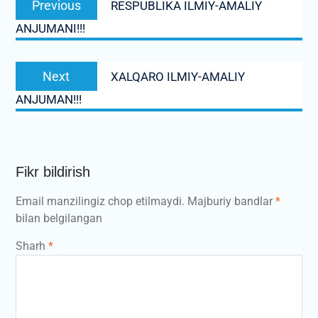
Previous
RESPUBLIKA ILMIY-AMALIY
menyusi
post:
ANJUMANI!!!
Next
Next
XALQARO ILMIY-AMALIY
post:
ANJUMAN!!!
Fikr bildirish
Email manzilingiz chop etilmaydi.
Majburiy bandlar
*
bilan belgilangan
Sharh
*