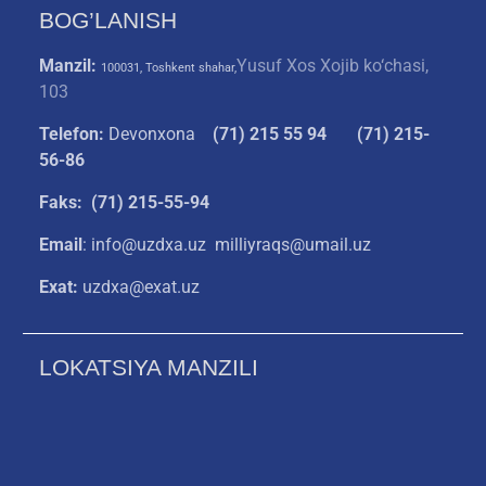
BOG’LANISH
Manzil:
Yusuf Xos Xojib ko‘chasi,
100031, Toshkent shahar,
103
Telefon:
Devonxona
(
71) 215 55 94
(71) 215-
56-86
Faks: (71) 215-55-94
Email
: info@uzdxa.uz milliyraqs@umail.uz
Exat:
uzdxa@exat.uz
LOKATSIYA MANZILI