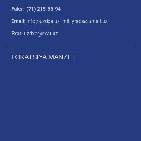
Faks: (71) 215-55-94
Email
: info@uzdxa.uz milliyraqs@umail.uz
Exat:
uzdxa@exat.uz
LOKATSIYA MANZILI