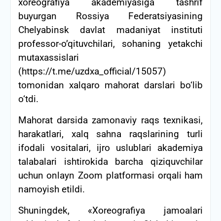
xoreografiya akademiyasiga tashrif
buyurgan Rossiya Federatsiyasining
Chelyabinsk davlat madaniyat instituti
professor-o’qituvchilari, sohaning yetakchi
mutaxassislari
(https://t.me/uzdxa_official/15057)
tomonidan xalqaro mahorat darslari bo‘lib
o‘tdi.
Mahorat darsida zamonaviy raqs texnikasi,
harakatlari, xalq sahna raqslarining turli
ifodali vositalari, ijro uslublari akademiya
talabalari ishtirokida barcha qiziquvchilar
uchun onlayn Zoom platformasi orqali ham
namoyish etildi.
Shuningdek, «Xoreografiya jamoalari