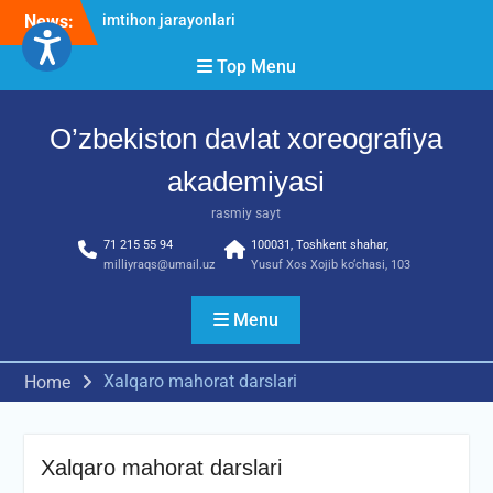
Skip
News:
O’ZBEKISTON DAVLAT
to
XOREOGRAFIYA
content
Top Menu
AKADEMIYASIDA
о‘tkazilgan kasbiy (ijodiy)
imtihonlarning natijalari
O’zbekiston davlat xoreografiya
Diqqat e’lon!
Akademiyada kasbiy ijodiy
akademiyasi
imtihon jarayonlari
rasmiy sayt
71 215 55 94
100031, Toshkent shahar,
milliyraqs@umail.uz
Yusuf Xos Xojib ko‘chasi, 103
Menu
Xalqaro mahorat darslari
Home
Xalqaro mahorat darslari