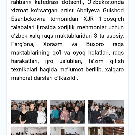
rahbari» kafedrasi dotsenti, O’zbekistonda
xizmat ko’rsatgan artist Abdiyeva Gulshod
Esanbekovna tomonidan XJR 1-bosqich
talabalari ijrosida xorijlik mehmonlar uchun
o’zbek xalq raqs maktablaridan 3 ta asosiy,
Farg’ona, Xorazm va Buxoro raqs
maktablarining qo’l va oyoq holatlari, raqs
harakatlari, ijro uslublari, ta’zim qilish
texnikalari haqida ma’lumot berilib, xalqaro
mahorat darslari o’tkazildi.