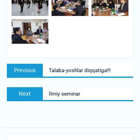
Post
Previous
Previous
Talaba-yoshlar diqqatiga!!!
menyusi
post:
Next
Next
Ilmiy seminar
post: