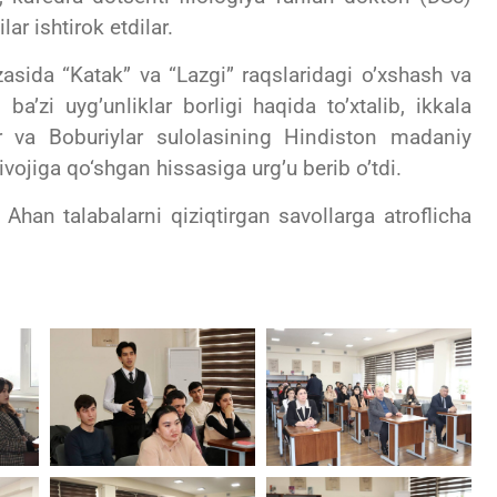
r ishtirok etdilar.
sida “Katak” va “Lazgi” raqslaridagi o’xshash va
 ba’zi uyg’unliklar borligi haqida to’xtalib, ikkala
 va Boburiylar sulolasining Hindiston madaniy
 rivojiga qo‘shgan hissasiga urg’u berib o’tdi.
han talabalarni qiziqtirgan savollarga atroflicha