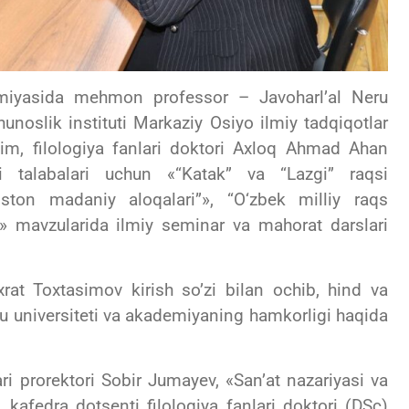
emiyasida mehmon professor – Javoharl’al Neru
hunoslik instituti Markaziy Osiyo ilmiy tadqiqotlar
lim, filologiya fanlari doktori Axloq Ahmad Ahan
shi talabalari uchun «“Katak” va “Lazgi” raqsi
iston madaniy aloqalari”», “O‘zbek milliy raqs
hi» mavzularida ilmiy seminar va mahorat darslari
rat Toxtasimov kirish so’zi bilan ochib, hind va
ru universiteti va akademiyaning hamkorligi haqida
ri prorektori Sobir Jumayev, «San’at nazariyasi va
 kafedra dotsenti filologiya fanlari doktori (DSc)