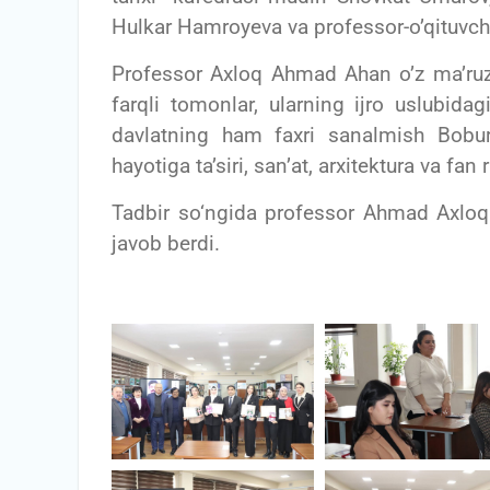
Hulkar Hamroyeva va professor-o’qituvchila
Professor Axloq Ahmad Ahan o’z ma’ruza
farqli tomonlar, ularning ijro uslubidagi
davlatning ham faxri sanalmish Bobur
hayotiga ta’siri, san’at, arxitektura va fan
Tadbir so‘ngida professor Ahmad Axloq A
javob berdi.