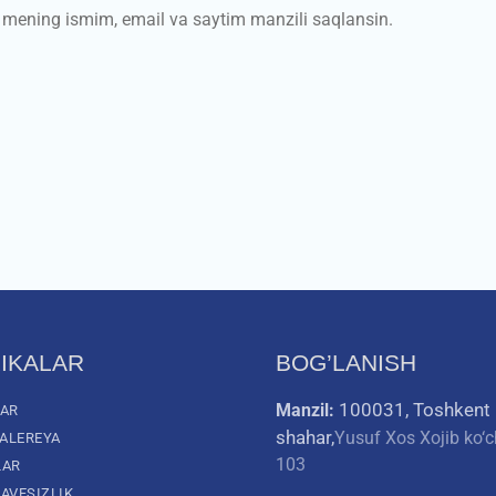
a mening ismim, email va saytim manzili saqlansin.
IKALAR
BOG’LANISH
100031, Toshkent
Manzil:
LAR
shahar,
Yusuf Xos Xojib ko‘c
ALEREYA
103
LAR
AVFSIZLIK