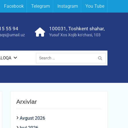
Facebook
Telegram
Instagram
You Tube
15 55 94
100031, Toshkent shahar,
yraqs@umail.uz
Yusuf Xos Xojib ko‘chasi, 103
Search
ALOQA
for:
Arxivlar
Avgust 2026
Iyul 2026