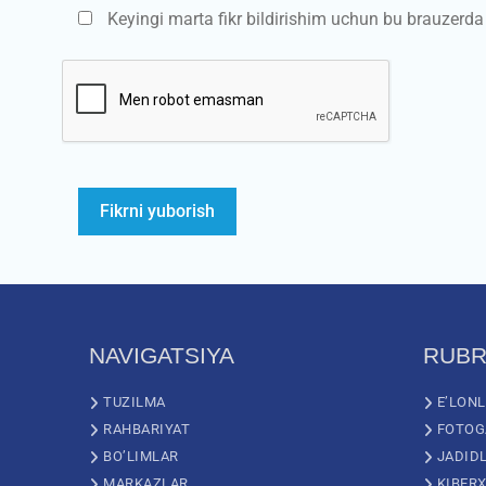
Keyingi marta fikr bildirishim uchun bu brauzerd
NAVIGATSIYA
RUBR
TUZILMA
E’LON
RAHBARIYAT
FOTOG
BO’LIMLAR
JADID
MARKAZLAR
KIBERX