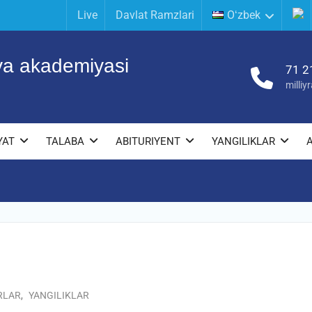
Live
Davlat Ramzlari
Oʻzbek
iya akademiyasi
71 2
milli
YAT
TALABA
ABITURIYENT
YANGILIKLAR
RLAR
,
YANGILIKLAR