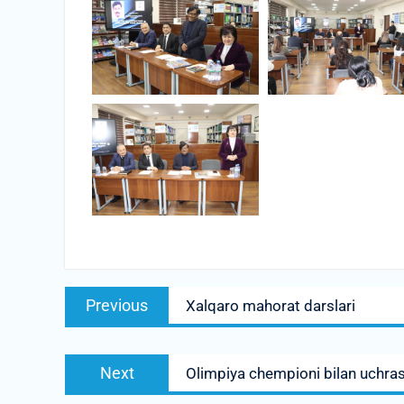
Post
Previous
Previous
Xalqaro mahorat darslari
menyusi
post:
Next
Next
Olimpiya chempioni bilan uchra
post: