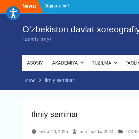
Skip
News:
Akademiyada “Bitiruvchi – 2026” tadbiri
to
bo‘lib o‘tdi
content
RESPUBLIKA ILMIY-AMALIY ANJUMANI!!!
O’zbekiston davlat xoreograf
rasmiy sayt
ASOSIY
AKADEMIYA
TUZILMA
FAOLI
Ilmiy seminar
Home
Ilmiy seminar
Fevral 20, 2025
adminuzdxa2024
TADBI