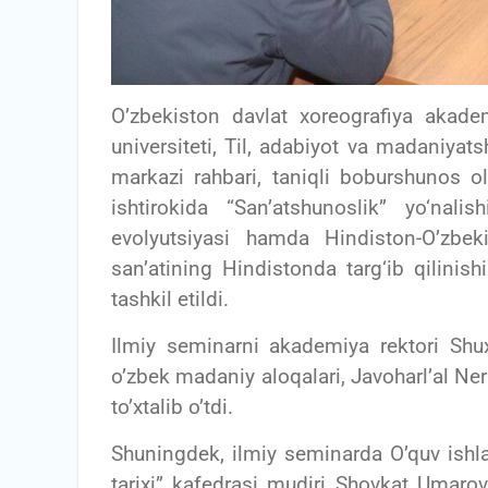
O’zbekiston davlat xoreografiya akad
universiteti, Til, adabiyot va madaniyats
markazi rahbari, taniqli boburshunos o
ishtirokida “San’atshunoslik” yo‘nali
evolyutsiyasi hamda Hindiston-O’zbek
san’atining Hindistonda targ‘ib qilinis
tashkil etildi.
Ilmiy seminarni akademiya rektori Shux
o’zbek madaniy aloqalari, Javoharl’al Ne
to’xtalib o’tdi.
Shuningdek, ilmiy seminarda O’quv ishla
tarixi” kafedrasi mudiri Shovkat Umarov,