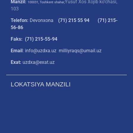
Manzil:
Yusuf Xos Xojib ko‘chasi,
100031, Toshkent shahar,
103
Telefon:
Devonxona
(
71) 215 55 94
(71) 215-
56-86
Faks: (71) 215-55-94
Email
: info@uzdxa.uz milliyraqs@umail.uz
Exat:
uzdxa@exat.uz
LOKATSIYA MANZILI