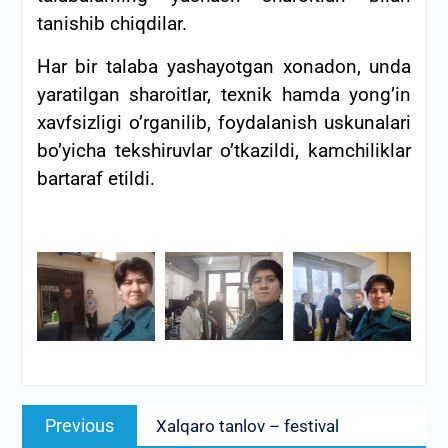
tanishib chiqdilar.
Har bir talaba yashayotgan xonadon, unda
yaratilgan sharoitlar, texnik hamda yong’in
xavfsizligi o’rganilib, foydalanish uskunalari
bo’yicha tekshiruvlar o’tkazildi, kamchiliklar
bartaraf etildi.
Post
Previous
Previous
Xalqaro tanlov – festival
menyusi
post: