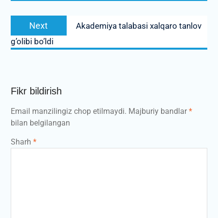
Next
Next
Akademiya talabasi xalqaro tanlov
post:
g’olibi bo’ldi
Fikr bildirish
Email manzilingiz chop etilmaydi.
Majburiy bandlar
*
bilan belgilangan
Sharh
*