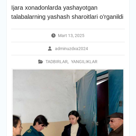
Ijara xonadonlarda yashayotgan
talabalarning yashash sharoitlari o’rganildi
Mart 13, 2025
adminuzdxa2024
TADBIRLAR
,
YANGILIKLAR