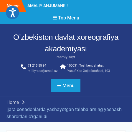
Skip
News:
Diqqat e’lon!
to
Akademiyada “Bitiruvchi –
content
Top Menu
2026” tadbiri bo‘lib o‘tdi
RESPUBLIKA ILMIY-
AMALIY ANJUMANI!!!
O’zbekiston davlat xoreografiya
akademiyasi
rasmiy sayt
71 215 55 94
100031, Toshkent shahar,
milliyraqs@umail.uz
Yusuf Xos Xojib ko‘chasi, 103
Menu
Home
Ijara xonadonlarda yashayotgan talabalarning yashash
sharoitlari o’rganildi