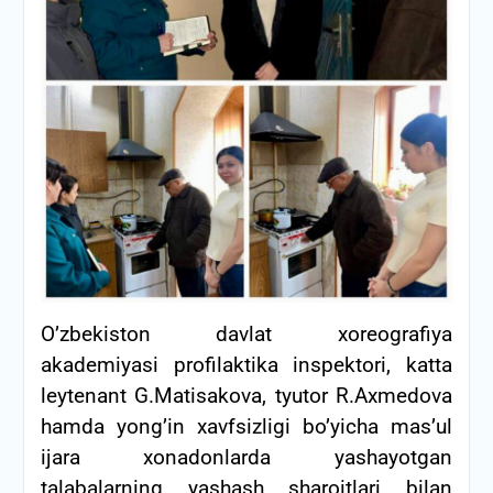
O’zbekiston davlat xoreografiya
akademiyasi profilaktika inspektori, katta
leytenant G.Matisakova, tyutor R.Axmedova
hamda yong’in xavfsizligi bo’yicha mas’ul
ijara xonadonlarda yashayotgan
talabalarning yashash sharoitlari bilan