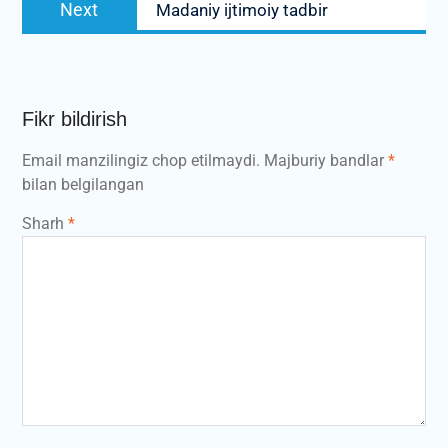
Next
Madaniy ijtimoiy tadbir
post:
Fikr bildirish
Email manzilingiz chop etilmaydi.
Majburiy bandlar
*
bilan belgilangan
Sharh
*