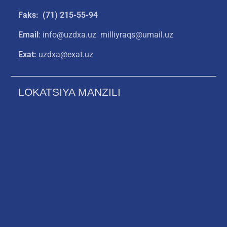
Faks: (71) 215-55-94
Email
: info@uzdxa.uz milliyraqs@umail.uz
Exat:
uzdxa@exat.uz
LOKATSIYA MANZILI