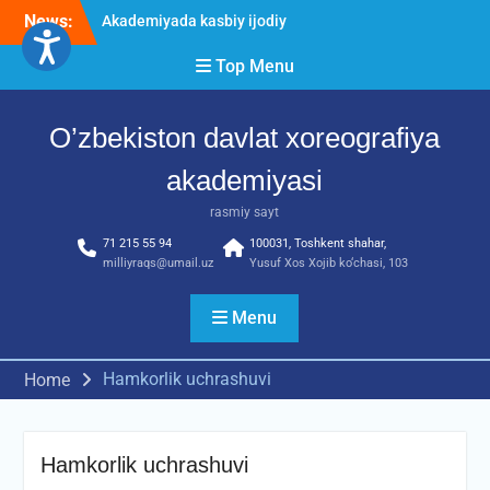
imtihon jarayonlari
Skip
News:
O’ZBEKISTON DAVLAT
to
XOREOGRAFIYA
content
Top Menu
AKADEMIYASIDA
о‘tkazilgan kasbiy (ijodiy)
imtihonlarning natijalari
O’zbekiston davlat xoreografiya
Diqqat e’lon!
akademiyasi
rasmiy sayt
71 215 55 94
100031, Toshkent shahar,
milliyraqs@umail.uz
Yusuf Xos Xojib ko‘chasi, 103
Menu
Hamkorlik uchrashuvi
Home
Hamkorlik uchrashuvi