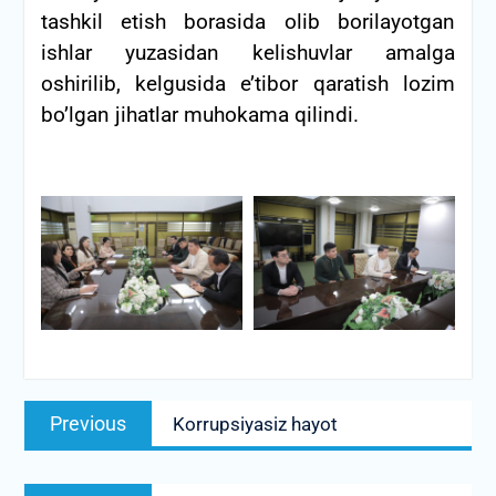
tashkil etish borasida olib borilayotgan
ishlar yuzasidan kelishuvlar amalga
oshirilib, kelgusida e’tibor qaratish lozim
bo’lgan jihatlar muhokama qilindi.
Post
Previous
Previous
Korrupsiyasiz hayot
menyusi
post:
Next