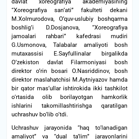
davlat xoreografiya akademiyasining
“Xoreografiya san’ati” fakulteti dekani
M.Xolmurodova, O’quv-uslubiy boshqarma
boshlig’i D.Dosjanova, “Xoreografiya
jamoalari rahbari” kafedrasi mudiri
G.Usmonova, Talabalar amaliyoti bosh
mutaxassisi E.Sayfullinalar birgalikda
O’zekiston davlat Filarmoniyasi bosh
direktor o’rin bosari O.Nasriddinov, bosh
direktor maslahatchisi M.Aytniyazov hamda
bir qator mas’ullar ishtirokida ikki tashkilot
o‘rtasida olib borilayotgan hamkorlik
ishlarini takomillashtirishga qaratilgan
uchrashuv bo‘lib o‘tdi.
Uchrashuv jarayonida “haq to‘lanadigan
amaliyot” va “dual ta’lim” jarayonlarini