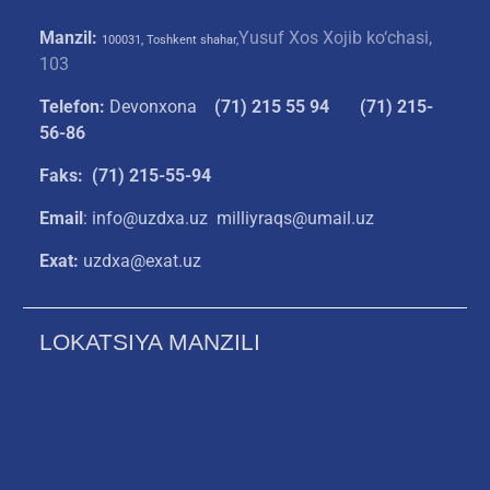
Manzil:
Yusuf Xos Xojib ko‘chasi,
100031, Toshkent shahar,
103
Telefon:
Devonxona
(
71) 215 55 94
(71) 215-
56-86
Faks: (71) 215-55-94
Email
: info@uzdxa.uz milliyraqs@umail.uz
Exat:
uzdxa@exat.uz
LOKATSIYA MANZILI