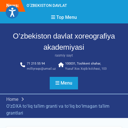
Skip
News:
O’ZBEKISTON DAVLAT
to
XOREOGRAFIYA
content
Top Menu
AKADEMIYASIDA
о‘tkazilgan kasbiy (ijodiy)
imtihonlarning natijalari
O’zbekiston davlat xoreografiya
Diqqat e’lon!
Akademiyada kasbiy ijodiy
akademiyasi
imtihon jarayonlari
rasmiy sayt
71 215 55 94
100031, Toshkent shahar,
milliyraqs@umail.uz
Yusuf Xos Xojib ko‘chasi, 103
Menu
Home
O’zDXA toʻliq taʼlim granti va toʻliq boʻlmagan taʼlim
grantlari