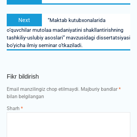
post:
Next
Next
“Maktab kutubxonalarida
post:
o‘quvchilar mutolaa madaniyatini shakllantirishning
tashkiliy-uslubiy asoslari” mavzusidagi dissertatsiyasi
bo‘yicha ilmiy seminar o‘tkaziladi.
Fikr bildirish
Email manzilingiz chop etilmaydi.
Majburiy bandlar
*
bilan belgilangan
Sharh
*