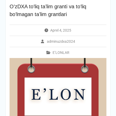
O’zDXA toʻliq taʼlim granti va toʻliq
boʻlmagan taʼlim grantlari
Aprel 4, 2025
adminuzdxa2024
E’LONLAR