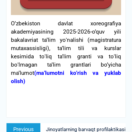
O’zbekiston davlat xoreografiya
akademiyasining 2025-2026-o’quv yili
bakalavriat taʼlim yoʻnalishi (magistratura
mutaxassisligi), taʼlim tili va kurslar
kesimida toʻliq taʼlim granti va toʻliq
boʻlmagan taʼlim grantlari bo’yicha
ma’lumot
(ma’lumotni ko’rish va yuklab
olish)
Post
Previous
Previous
Jinoyatlarning barvaqt profilaktikasi
menyusi