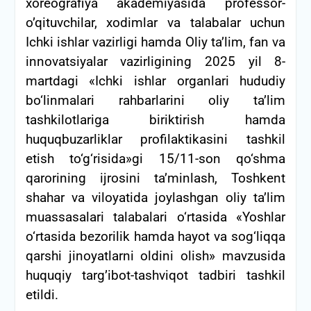
xoreografiya akademiyasida professor-
o’qituvchilar, xodimlar va talabalar uchun
Ichki ishlar vazirligi hamda Oliy ta’lim, fan va
innovatsiyalar vazirligining 2025 yil 8-
martdagi «Ichki ishlar organlari hududiy
bo‘linmalari rahbarlarini oliy ta’lim
tashkilotlariga biriktirish hamda
huquqbuzarliklar profilaktikasini tashkil
etish to‘g‘risida»gi 15/11-son qo‘shma
qarorining ijrosini ta’minlash, Toshkent
shahar va viloyatida joylashgan oliy ta’lim
muassasalari talabalari o‘rtasida «Yoshlar
o‘rtasida bezorilik hamda hayot va sog‘liqqa
qarshi jinoyatlarni oldini olish» mavzusida
huquqiy targ’ibot-tashviqot tadbiri tashkil
etildi.