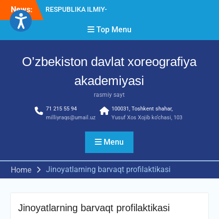
AMALIY ANJUMANI!!!
Skip
News:
Diqqat e’lon!
to
Akademiyada “Bitiruvchi –
content
Top Menu
2026” tadbiri bo‘lib o‘tdi
O’zbekiston davlat xoreografiya
akademiyasi
rasmiy sayt
71 215 55 94
100031, Toshkent shahar,
milliyraqs@umail.uz
Yusuf Xos Xojib ko‘chasi, 103
Menu
Jinoyatlarning barvaqt profilaktikasi
Home
Jinoyatlarning barvaqt profilaktikasi