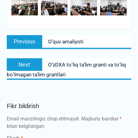
Post
Previous
Previous
O’quv amaliyoti
menyusi
post:
Next
Next
O’zDXA toʻliq taʼlim granti va toʻliq
post:
boʻlmagan taʼlim grantlari
Fikr bildirish
Email manzilingiz chop etilmaydi.
Majburiy bandlar
*
bilan belgilangan