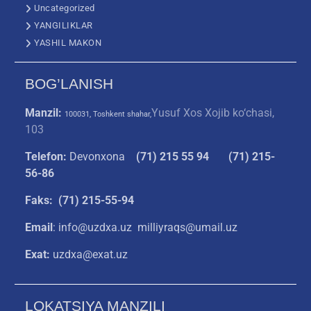
Uncategorized
YANGILIKLAR
YASHIL MAKON
BOG’LANISH
Manzil:
Yusuf Xos Xojib ko‘chasi,
100031, Toshkent shahar,
103
Telefon:
Devonxona
(
71) 215 55 94
(71) 215-
56-86
Faks: (71) 215-55-94
Email
: info@uzdxa.uz milliyraqs@umail.uz
Exat:
uzdxa@exat.uz
LOKATSIYA MANZILI