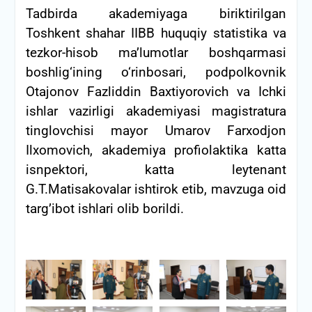
Tadbirda akademiyaga biriktirilgan
Toshkent shahar IIBB huquqiy statistika va
tezkor-hisob ma’lumotlar boshqarmasi
boshlig‘ining o‘rinbosari, podpolkovnik
Otajonov Fazliddin Baxtiyorovich va Ichki
ishlar vazirligi akademiyasi magistratura
tinglovchisi mayor Umarov Farxodjon
Ilxomovich, akademiya profiolaktika katta
isnpektori, katta leytenant
G.T.Matisakovalar ishtirok etib, mavzuga oid
targ’ibot ishlari olib borildi.