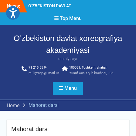
Skip
News:
O’ZBEKISTON DAVLAT
to
XOREOGRAFIYA
content
Top Menu
AKADEMIYASIDA
о‘tkazilgan kasbiy (ijodiy)
imtihonlarning natijalari
O’zbekiston davlat xoreografiya
Diqqat e’lon!
Akademiyada kasbiy ijodiy
akademiyasi
imtihon jarayonlari
rasmiy sayt
71 215 55 94
100031, Toshkent shahar,
milliyraqs@umail.uz
Yusuf Xos Xojib ko‘chasi, 103
Menu
Mahorat darsi
Home
Mahorat darsi