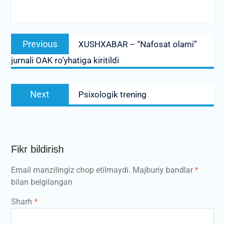
Post
Previous
Previous
XUSHXABAR – “Nafosat olami”
menyusi
post:
jurnali OAK ro’yhatiga kiritildi
Next
Next
Psixologik trening
post:
Fikr bildirish
Email manzilingiz chop etilmaydi.
Majburiy bandlar
*
bilan belgilangan
Sharh
*