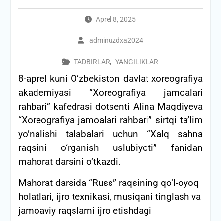
Aprel 8, 2025
adminuzdxa2024
TADBIRLAR
,
YANGILIKLAR
8-aprel kuni O’zbekiston davlat xoreografiya
akademiyasi “Xoreografiya jamoalari
rahbari” kafedrasi dotsenti Alina Magdiyeva
“Xoreografiya jamoalari rahbari” sirtqi ta’lim
yo’nalishi talabalari uchun “Xalq sahna
raqsini o‘rganish uslubiyoti” fanidan
mahorat darsini o‘tkazdi.
Mahorat darsida “Russ” raqsining qo‘l-oyoq
holatlari, ijro texnikasi, musiqani tinglash va
jamoaviy raqslarni ijro etishdagi