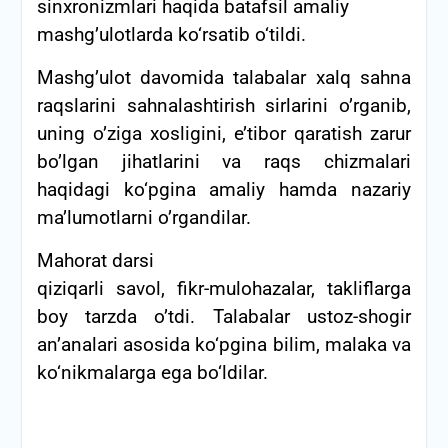
sinxronizmlari haqida batafsil amaliy
mashg’ulotlarda ko‘rsatib o‘tildi.
Mashg’ulot davomida talabalar xalq sahna
raqslarini sahnalashtirish sirlarini o’rganib,
uning o’ziga xosligini, e’tibor qaratish zarur
bo’lgan jihatlarini va raqs chizmalari
haqidagi ko‘pgina amaliy hamda nazariy
ma’lumotlarni o’rgandilar.
Mahorat darsi
qiziqarli savol, fikr-mulohazalar, takliflarga
boy tarzda o’tdi. Talabalar ustoz-shogir
an’analari asosida ko‘pgina bilim, malaka va
ko‘nikmalarga ega bo‘ldilar.