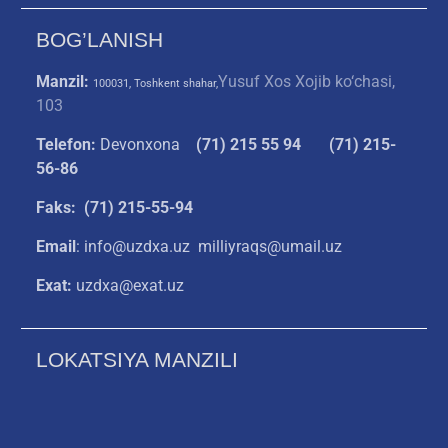
BOG’LANISH
Manzil:
Yusuf Xos Xojib ko‘chasi,
100031, Toshkent shahar,
103
Telefon:
Devonxona
(
71) 215 55 94
(71) 215-
56-86
Faks: (71) 215-55-94
Email
: info@uzdxa.uz milliyraqs@umail.uz
Exat:
uzdxa@exat.uz
LOKATSIYA MANZILI