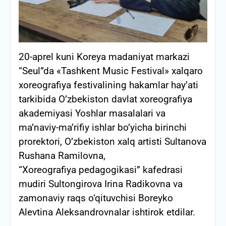
20-aprel kuni Koreya madaniyat markazi
“Seul”da «Tashkent Music Festival» xalqaro
xoreografiya festivalining hakamlar hay’ati
tarkibida O’zbekiston davlat xoreografiya
akademiyasi Yoshlar masalalari va
ma’naviy-ma’rifiy ishlar bo’yicha birinchi
prorektori, O’zbekiston xalq artisti Sultanova
Rushana Ramilovna,
“Xoreografiya pedagogikasi” kafedrasi
mudiri Sultongirova Irina Radikovna va
zamonaviy raqs o‘qituvchisi Boreyko
Alevtina Aleksandrovnalar ishtirok etdilar.