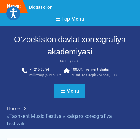
Skip
News:
Diqqat e’lon!
to
Akademiyada “Bitiruvchi –
content
Top Menu
2026” tadbiri bo‘lib o‘tdi
RESPUBLIKA ILMIY-
AMALIY ANJUMANI!!!
O’zbekiston davlat xoreografiya
akademiyasi
rasmiy sayt
71 215 55 94
100031, Toshkent shahar,
milliyraqs@umail.uz
Yusuf Xos Xojib ko‘chasi, 103
Menu
Home
«Tashkent Music Festival» xalqaro xoreografiya
festivali