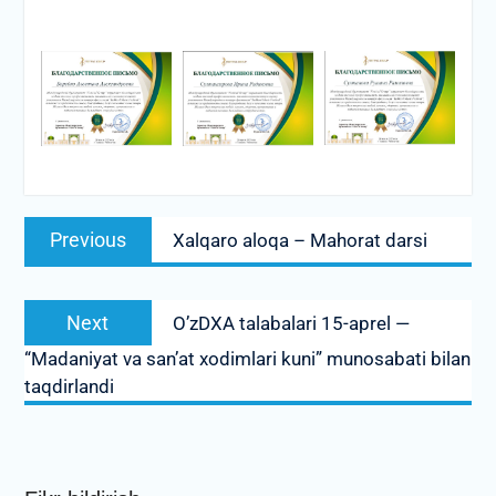
Post
Previous
Previous
Xalqaro aloqa – Mahorat darsi
menyusi
post:
Next
Next
O’zDXA talabalari 15-aprel —
post:
“Madaniyat va san’at xodimlari kuni” munosabati bilan
taqdirlandi