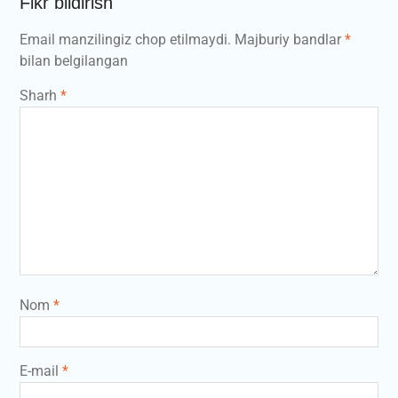
Fikr bildirish
Email manzilingiz chop etilmaydi.
Majburiy bandlar
*
bilan belgilangan
Sharh
*
Nom
*
E-mail
*