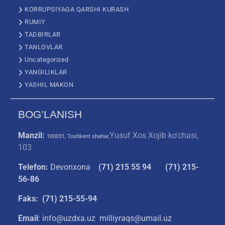
KORRUPSIYAGA QARSHI KURASH
RUMIY
TADBIRLAR
TANLOVLAR
Uncategorized
YANGILIKLAR
YASHIL MAKON
BOG’LANISH
Manzil:
Yusuf Xos Xojib ko‘chasi,
100031, Toshkent shahar,
103
Telefon:
Devonxona
(
71) 215 55 94
(71) 215-
56-86
Faks: (71) 215-55-94
Email
: info@uzdxa.uz milliyraqs@umail.uz