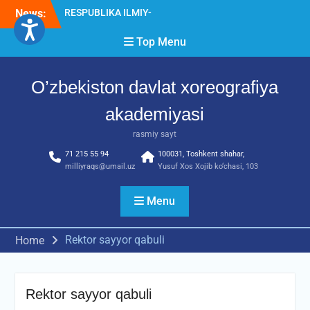
Skip
News:
Diqqat e’lon!
to
Akademiyada “Bitiruvchi –
content
Top Menu
2026” tadbiri bo‘lib o‘tdi
RESPUBLIKA ILMIY-
AMALIY ANJUMANI!!!
O’zbekiston davlat xoreografiya
akademiyasi
rasmiy sayt
71 215 55 94
100031, Toshkent shahar,
milliyraqs@umail.uz
Yusuf Xos Xojib ko‘chasi, 103
Menu
Rektor sayyor qabuli
Home
Rektor sayyor qabuli