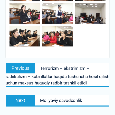
Post
Previous
Previous
Terrorizm – ekstrimizm –
menyusi
post:
radiikalizm – kabi illatlar haqida tushuncha hosil qilish
uchun maxsus-huquqiy tadbir tashkil etildi
Next
Next
Moliyaviy savodxonlik
post: