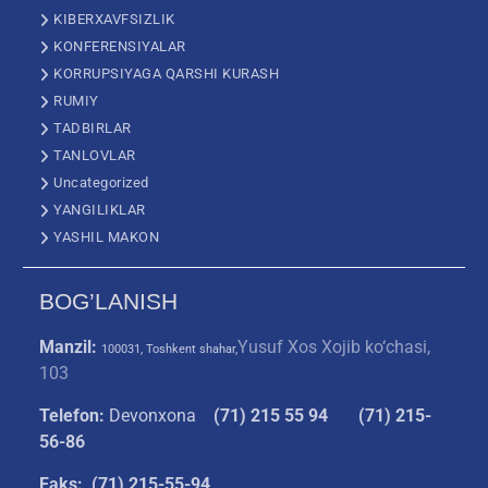
KIBERXAVFSIZLIK
KONFERENSIYALAR
KORRUPSIYAGA QARSHI KURASH
RUMIY
TADBIRLAR
TANLOVLAR
Uncategorized
YANGILIKLAR
YASHIL MAKON
BOG’LANISH
Manzil:
Yusuf Xos Xojib ko‘chasi,
100031, Toshkent shahar,
103
Telefon:
Devonxona
(
71) 215 55 94
(71) 215-
56-86
Faks: (71) 215-55-94