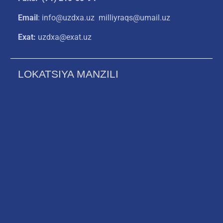
Email
: info@uzdxa.uz milliyraqs@umail.uz
Exat:
uzdxa@exat.uz
LOKATSIYA MANZILI