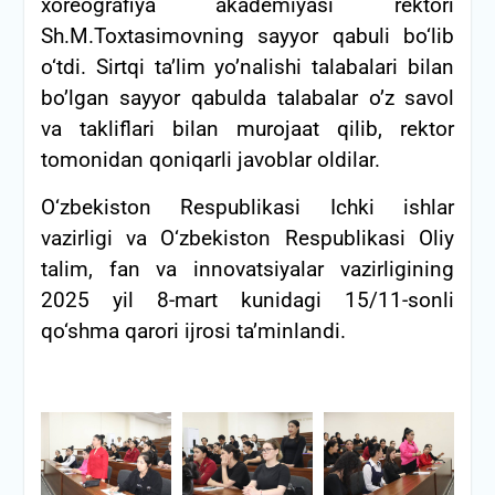
xoreografiya akademiyasi rektori
Sh.M.Toxtasimovning sayyor qabuli bo‘lib
o‘tdi. Sirtqi ta’lim yo’nalishi talabalari bilan
bo’lgan sayyor qabulda talabalar o’z savol
va takliflari bilan murojaat qilib, rektor
tomonidan qoniqarli javoblar oldilar.
O‘zbekiston Respublikasi Ichki ishlar
vazirligi va O‘zbekiston Respublikasi Oliy
talim, fan va innovatsiyalar vazirligining
2025 yil 8-mart kunidagi 15/11-sonli
qo‘shma qarori ijrosi ta’minlandi.