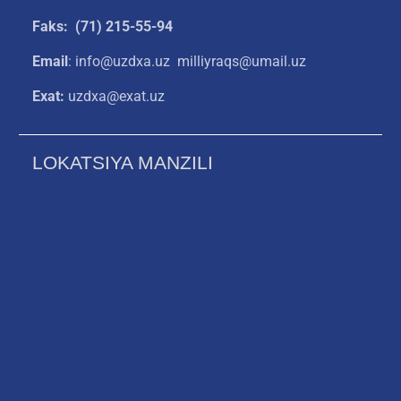
Faks: (71) 215-55-94
Email
: info@uzdxa.uz milliyraqs@umail.uz
Exat:
uzdxa@exat.uz
LOKATSIYA MANZILI