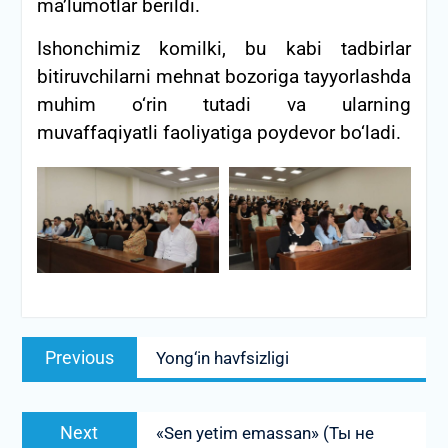
ma’lumotlar berildi.
Ishonchimiz komilki, bu kabi tadbirlar
bitiruvchilarni mehnat bozoriga tayyorlashda
muhim o‘rin tutadi va ularning
muvaffaqiyatli faoliyatiga poydevor bo‘ladi.
Post
Previous
Previous
Yong‘in havfsizligi
menyusi
post:
Next
Next
«Sen yetim emassan» (Ты не
post: