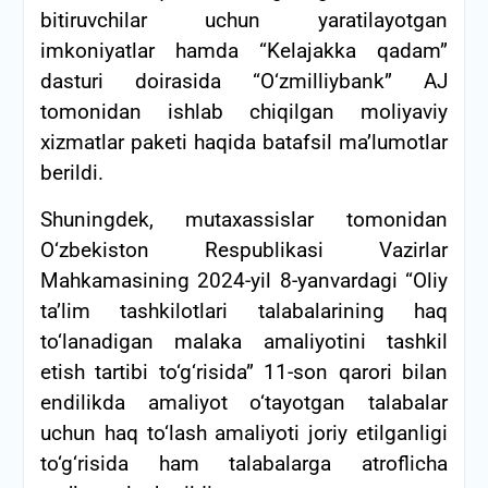
bitiruvchilar uchun yaratilayotgan
imkoniyatlar hamda “Kelajakka qadam”
dasturi doirasida “O‘zmilliybank” AJ
tomonidan ishlab chiqilgan moliyaviy
xizmatlar paketi haqida batafsil maʼlumotlar
berildi.
Shuningdek, mutaxassislar tomonidan
O‘zbekiston Respublikasi Vazirlar
Mahkamasining 2024-yil 8-yanvardagi “Oliy
ta’lim tashkilotlari talabalarining haq
to‘lanadigan malaka amaliyotini tashkil
etish tartibi to‘g‘risida” 11-son qarori bilan
endilikda amaliyot o‘tayotgan talabalar
uchun haq to‘lash amaliyoti joriy etilganligi
to‘g‘risida ham talabalarga atroflicha