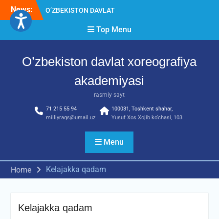
Skip
News:
O’ZBEKISTON DAVLAT
to
XOREOGRAFIYA
content
Top Menu
AKADEMIYASIDA
о‘tkazilgan kasbiy (ijodiy)
imtihonlarning natijalari
O’zbekiston davlat xoreografiya
Diqqat e’lon!
Akademiyada kasbiy ijodiy
akademiyasi
imtihon jarayonlari
rasmiy sayt
71 215 55 94
100031, Toshkent shahar,
milliyraqs@umail.uz
Yusuf Xos Xojib ko‘chasi, 103
Menu
Kelajakka qadam
Home
Kelajakka qadam