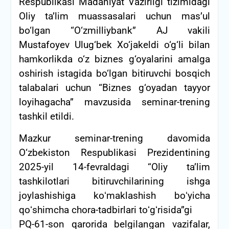
Respublikasi Madaniyat Vazirligi tizimidagi
Oliy ta’lim muassasalari uchun mas’ul
bo‘lgan “O‘zmilliybank” AJ vakili
Mustafoyev Ulug‘bek Xo‘jakeldi o‘g‘li bilan
hamkorlikda o‘z biznes g‘oyalarini amalga
oshirish istagida bo‘lgan bitiruvchi bosqich
talabalari uchun “Biznes g‘oyadan tayyor
loyihagacha” mavzusida seminar-trening
tashkil etildi.
Mazkur seminar-trening davomida
O‘zbekiston Respublikasi Prezidentining
2025-yil 14-fevraldagi “Oliy taʼlim
tashkilotlari bitiruvchilarining ishga
joylashishiga koʻmaklashish boʻyicha
qoʻshimcha chora-tadbirlari toʻgʻrisida”gi
PQ-61-son qarorida belgilangan vazifalar,