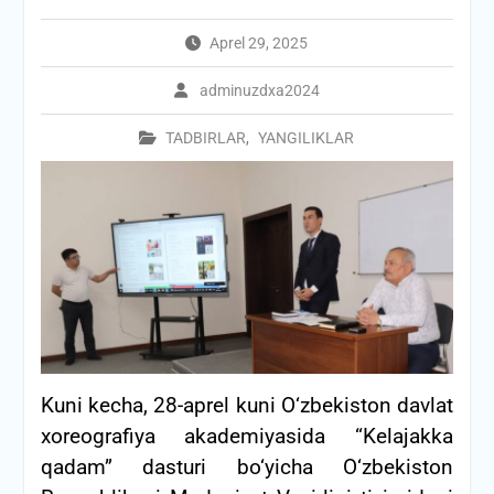
Aprel 29, 2025
adminuzdxa2024
TADBIRLAR
,
YANGILIKLAR
Kuni kecha, 28-aprel kuni O‘zbekiston davlat
xoreografiya akademiyasida “Kelajakka
qadam” dasturi bo‘yicha O‘zbekiston