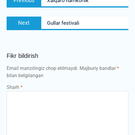
Previous
Xalqaro hamkorlik
menyusi
post:
Next
Next
Gullar festivali
post:
Fikr bildirish
Email manzilingiz chop etilmaydi.
Majburiy bandlar
*
bilan belgilangan
Sharh
*