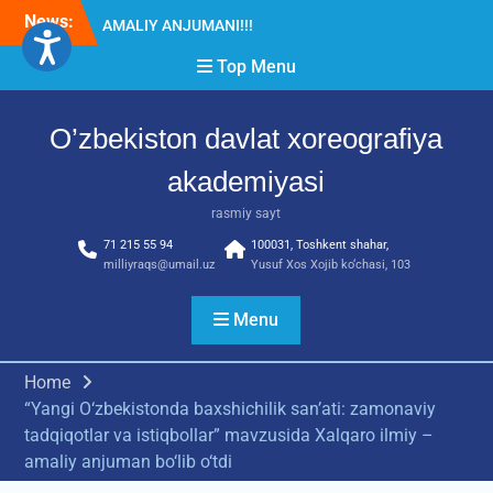
Skip
News:
Diqqat e’lon!
to
Akademiyada “Bitiruvchi –
content
Top Menu
2026” tadbiri bo‘lib o‘tdi
RESPUBLIKA ILMIY-
AMALIY ANJUMANI!!!
O’zbekiston davlat xoreografiya
akademiyasi
rasmiy sayt
71 215 55 94
100031, Toshkent shahar,
milliyraqs@umail.uz
Yusuf Xos Xojib ko‘chasi, 103
Menu
Home
“Yangi O‘zbekistonda baxshichilik san’ati: zamonaviy
tadqiqotlar va istiqbollar” mavzusida Xalqaro ilmiy –
amaliy anjuman bo‘lib o‘tdi