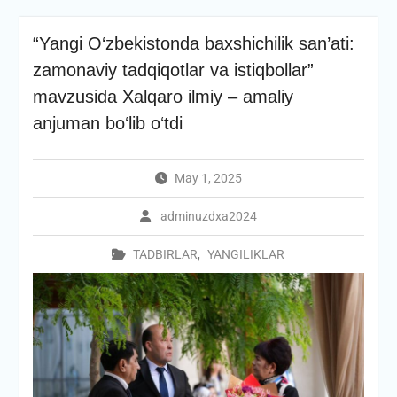
“Yangi O‘zbekistonda baxshichilik san’ati:
zamonaviy tadqiqotlar va istiqbollar”
mavzusida Xalqaro ilmiy – amaliy
anjuman bo‘lib o‘tdi
May 1, 2025
adminuzdxa2024
TADBIRLAR
,
YANGILIKLAR