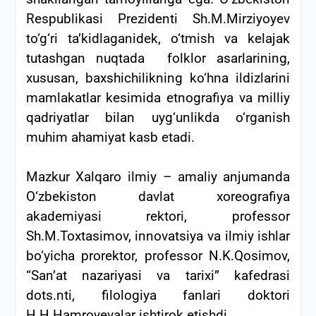
Respublikasi Prezidenti Sh.M.Mirziyoyev
to‘g‘ri ta’kidlaganidek, o‘tmish va kelajak
tutashgan nuqtada folklor asarlarining,
xususan, baxshichilikning ko‘hna ildizlarini
mamlakatlar kesimida etnografiya va milliy
qadriyatlar bilan uyg‘unlikda o‘rganish
muhim ahamiyat kasb etadi.
Mazkur Xalqaro ilmiy – amaliy anjumanda
O‘zbekiston davlat xoreografiya
akademiyasi rektori, professor
Sh.M.Toxtasimov, innovatsiya va ilmiy ishlar
bo‘yicha prorektor, professor N.K.Qosimov,
“San’at nazariyasi va tarixi” kafedrasi
dots.nti, filologiya fanlari doktori
H.H.Hamroyevalar ishtirok etishdi.