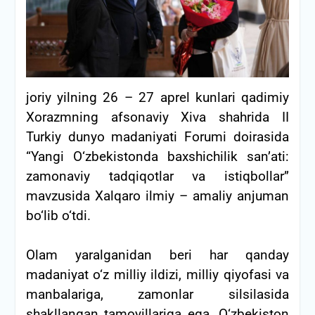
joriy yilning 26 – 27 aprel kunlari qadimiy
Xorazmning afsonaviy Xiva shahrida II
Turkiy dunyo madaniyati Forumi doirasida
“Yangi O‘zbekistonda baxshichilik san’ati:
zamonaviy tadqiqotlar va istiqbollar”
mavzusida Xalqaro ilmiy – amaliy anjuman
bo‘lib o‘tdi.
Olam yaralganidan beri har qanday
madaniyat o‘z milliy ildizi, milliy qiyofasi va
manbalariga, zamonlar silsilasida
shakllangan tamoyillariga ega. O‘zbekiston