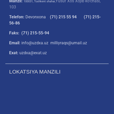
Manzil:
Yusuf Xos Xojib ko‘chasi,
100031, Toshkent shahar,
103
Telefon:
Devonxona
(
71) 215 55 94
(71) 215-
56-86
Faks: (71) 215-55-94
Email
: info@uzdxa.uz milliyraqs@umail.uz
Exat:
uzdxa@exat.uz
LOKATSIYA MANZILI