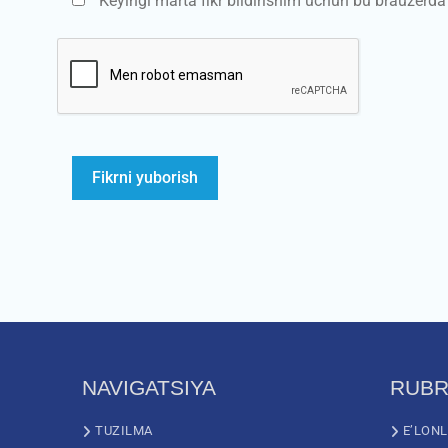
Keyingi marta fikr bildirishim uchun bu brauzerd
NAVIGATSIYA
RUBR
TUZILMA
E’LON