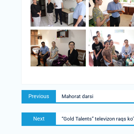
Post
Previous
Previous
Mahorat darsi
menyusi
post:
Next
Next
“Gold Talents” televizon raqs ko’
post: