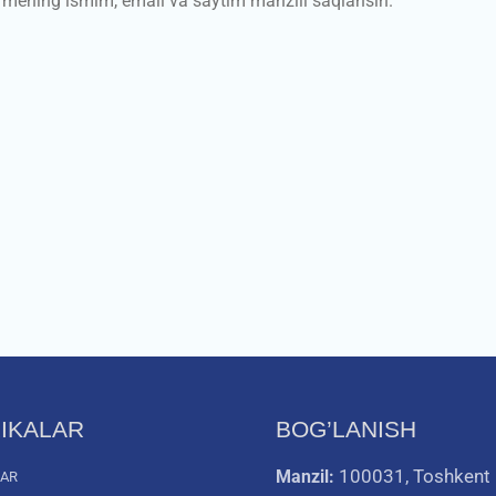
a mening ismim, email va saytim manzili saqlansin.
IKALAR
BOG’LANISH
100031, Toshkent
Manzil:
LAR