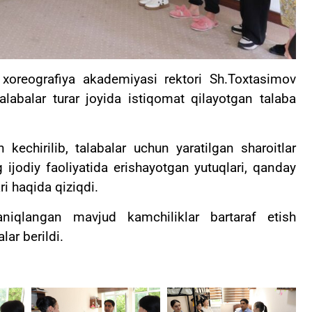
xoreografiya akademiyasi rektori Sh.Toxtasimov
alabalar turar joyida istiqomat qilayotgan talaba
n kechirilib, talabalar uchun yaratilgan sharoitlar
g ijodiy faoliyatida erishayotgan yutuqlari, qanday
ri haqida qiziqdi.
aniqlangan mavjud kamchiliklar bartaraf etish
ar berildi.