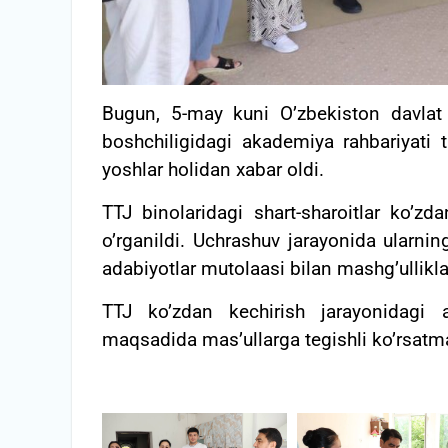
Bugun, 5-may kuni O’zbekiston davlat 
boshchiligidagi akademiya rahbariyati t
yoshlar holidan xabar oldi.
TTJ binolaridagi shart-sharoitlar ko’zda
o’rganildi. Uchrashuv jarayonida ularnin
adabiyotlar mutolaasi bilan mashg’ullikla
TTJ ko’zdan kechirish jarayonidagi 
maqsadida mas’ullarga tegishli ko’rsatmal