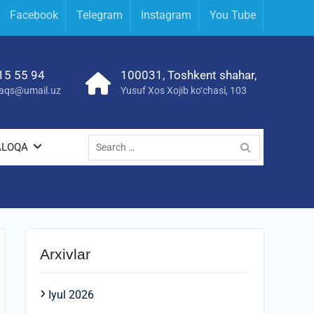
Facebook
Telegram
Instagram
You Tube
15 55 94
100031, Toshkent shahar,
yraqs@umail.uz
Yusuf Xos Xojib ko‘chasi, 103
Search
ALOQA
for:
Arxivlar
Iyul 2026