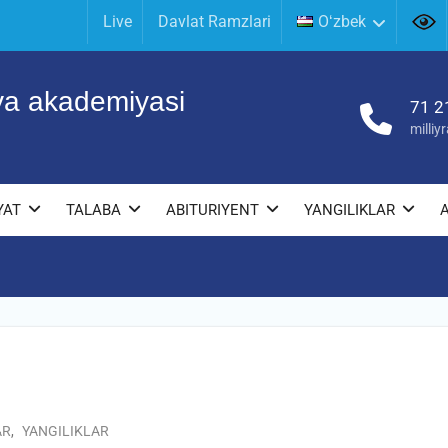
Live
Davlat Ramzlari
Oʻzbek
iya akademiyasi
71 2
milli
YAT
TALABA
ABITURIYENT
YANGILIKLAR
AR
,
YANGILIKLAR