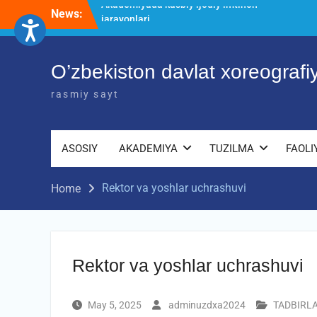
Skip
News:
O’ZBEKISTON DAVLAT XOREOGRAFIYA
to
AKADEMIYASIDA о‘tkazilgan kasbiy
content
(ijodiy) imtihonlarning natijalari
Diqqat e’lon!
O’zbekiston davlat xoreograf
Akademiyada kasbiy ijodiy imtihon
jarayonlari
rasmiy sayt
ASOSIY
AKADEMIYA
TUZILMA
FAOLI
Rektor va yoshlar uchrashuvi
Home
Rektor va yoshlar uchrashuvi
May 5, 2025
adminuzdxa2024
TADBIRL