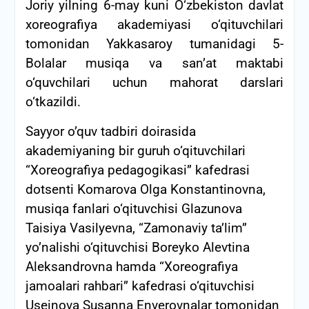
Joriy yilning 6-may kuni O‘zbekiston davlat
xoreografiya akademiyasi o‘qituvchilari
tomonidan Yakkasaroy tumanidagi 5-
Bolalar musiqa va san’at maktabi
o‘quvchilari uchun mahorat darslari
o‘tkazildi.
Sayyor o’quv tadbiri doirasida
akademiyaning bir guruh o‘qituvchilari
“Xoreografiya pedagogikasi” kafedrasi
dotsenti Komarova Olga Konstantinovna,
musiqa fanlari o‘qituvchisi Glazunova
Taisiya Vasilyevna, “Zamonaviy ta’lim”
yo’nalishi o‘qituvchisi Boreyko Alevtina
Aleksandrovna hamda “Xoreografiya
jamoalari rahbari” kafedrasi o‘qituvchisi
Useinova Susanna Enverovnalar tomonidan