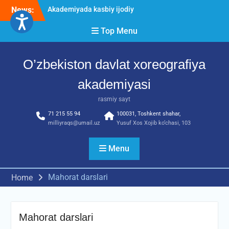
Skip
News:
O’ZBEKISTON DAVLAT
to
XOREOGRAFIYA
content
Top Menu
AKADEMIYASIDA
о‘tkazilgan kasbiy (ijodiy)
imtihonlarning natijalari
O’zbekiston davlat xoreografiya
Diqqat e’lon!
Akademiyada kasbiy ijodiy
akademiyasi
imtihon jarayonlari
rasmiy sayt
71 215 55 94
100031, Toshkent shahar,
milliyraqs@umail.uz
Yusuf Xos Xojib ko‘chasi, 103
Menu
Mahorat darslari
Home
Mahorat darslari