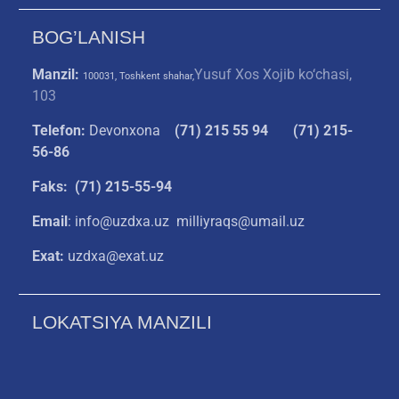
BOG’LANISH
Manzil:
Yusuf Xos Xojib ko‘chasi,
100031, Toshkent shahar,
103
Telefon:
Devonxona
(
71) 215 55 94
(71) 215-
56-86
Faks: (71) 215-55-94
Email
: info@uzdxa.uz milliyraqs@umail.uz
Exat:
uzdxa@exat.uz
LOKATSIYA MANZILI