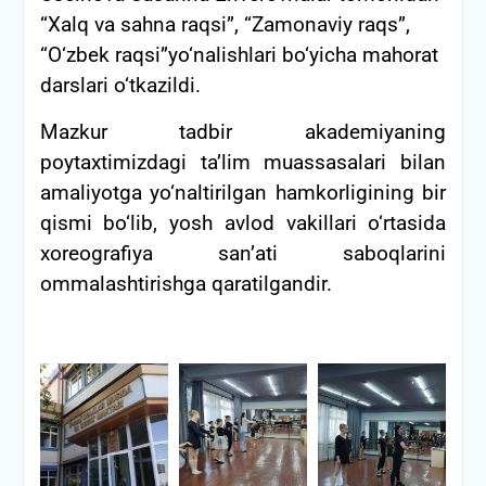
“Xalq va sahna raqsi”, “Zamonaviy raqs”,
“O‘zbek raqsi”yo‘nalishlari bo‘yicha mahorat
darslari o‘tkazildi.
Mazkur tadbir akademiyaning
poytaxtimizdagi ta’lim muassasalari bilan
amaliyotga yo‘naltirilgan hamkorligining bir
qismi bo‘lib, yosh avlod vakillari o‘rtasida
xoreografiya san’ati saboqlarini
ommalashtirishga qaratilgandir.