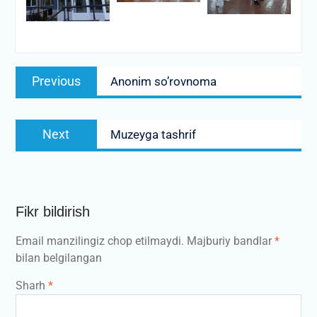
Post
Previous
Previous
Anonim so’rovnoma
menyusi
post:
Next
Next
Muzeyga tashrif
post:
Fikr bildirish
Email manzilingiz chop etilmaydi.
Majburiy bandlar
*
bilan belgilangan
Sharh
*