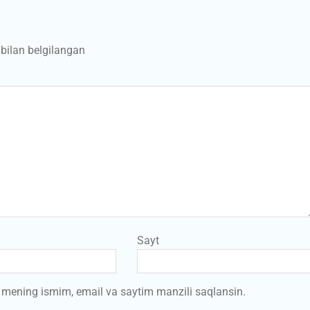
bilan belgilangan
Sayt
a mening ismim, email va saytim manzili saqlansin.