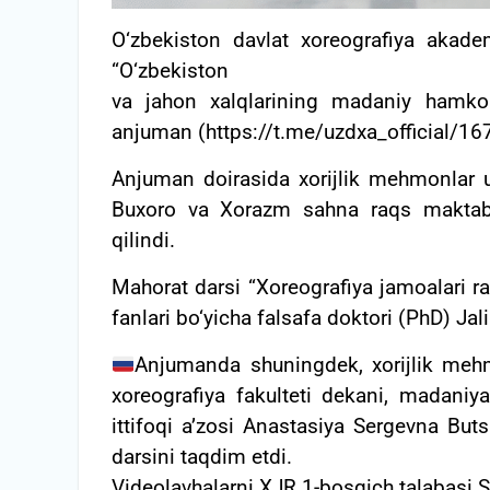
O‘zbekiston davlat xoreografiya akademi
“О‘zbekiston
va jahon xalqlarining madaniy hamkorl
anjuman (https://t.me/uzdxa_official/1676
Anjuman doirasida xorijlik mehmonlar u
Buxoro va Xorazm sahna raqs maktabla
qilindi.
Mahorat darsi “Xoreografiya jamoalari rah
fanlari bo‘yicha falsafa doktori (PhD) Jal
Anjumanda shuningdek, xorijlik mehm
xoreografiya fakulteti dekani, madaniya
ittifoqi a’zosi Anastasiya Sergevna Bu
darsini taqdim etdi.
Videolavhalarni XJR 1-bosqich talabasi 