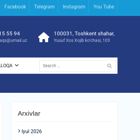
Facebook
Telegram
Instagram
You Tube
15 55 94
100031, Toshkent shahar,
yraqs@umail.uz
Yusuf Xos Xojib ko‘chasi, 103
Search
ALOQA
for:
Arxivlar
Iyul 2026