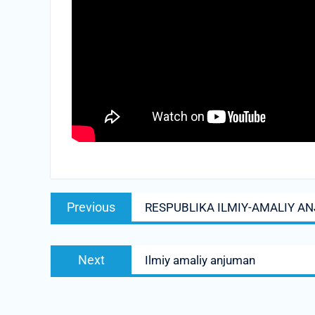
Post
Previous
Previous
RESPUBLIKA ILMIY-AMALIY AN
menyusi
post:
Next
Next
Ilmiy amaliy anjuman
post: