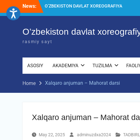
Skip
News:
O’ZBEKISTON DAVLAT XOREOGRAFIYA
to
AKADEMIYASIDA о‘tkazilgan kasbiy
content
(ijodiy) imtihonlarning natijalari
Diqqat e’lon!
O’zbekiston davlat xoreograf
Akademiyada kasbiy ijodiy imtihon
jarayonlari
rasmiy sayt
ASOSIY
AKADEMIYA
TUZILMA
FAOLI
Xalqaro anjuman – Mahorat darsi
Home
Xalqaro anjuman – Mahorat da
May 22, 2025
adminuzdxa2024
TADBIR