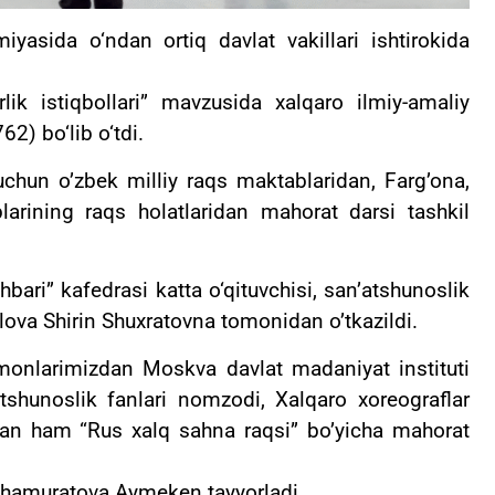
yasida o‘ndan ortiq davlat vakillari ishtirokida
ik istiqbollari” mavzusida xalqaro ilmiy-amaliy
2) bo‘lib o‘tdi.
chun o’zbek milliy raqs maktablaridan, Farg’ona,
rining raqs holatlaridan mahorat darsi tashkil
bari” kafedrasi katta o‘qituvchisi, san’atshunoslik
ilova Shirin Shuxratovna tomonidan o’tkazildi.
onlarimizdan Moskva davlat madaniyat instituti
tshunoslik fanlari nomzodi, Xalqaro xoreograflar
tsan ham “Rus xalq sahna raqsi” bo’yicha mahorat
Shamuratova Aymeken tayyorladi.