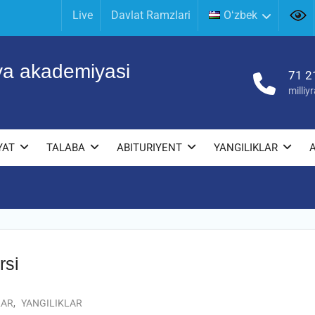
Live
Davlat Ramzlari
Oʻzbek
iya akademiyasi
71 2
milli
YAT
TALABA
ABITURIYENT
YANGILIKLAR
rsi
LAR
,
YANGILIKLAR