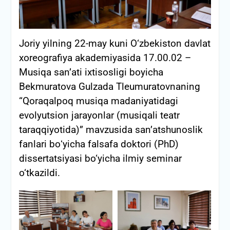
Joriy yilning 22-may kuni O‘zbekiston davlat
xoreografiya akademiyasida 17.00.02 –
Musiqa san’ati ixtisosligi boyicha
Bekmuratova Gulzada Tleumuratovnaning
“Qoraqalpoq musiqa madaniyatidagi
evolyutsion jarayonlar (musiqali teatr
taraqqiyotida)” mavzusida san’atshunoslik
fanlari boʻyicha falsafa doktori (PhD)
dissertatsiyasi bo‘yicha ilmiy seminar
o‘tkazildi.