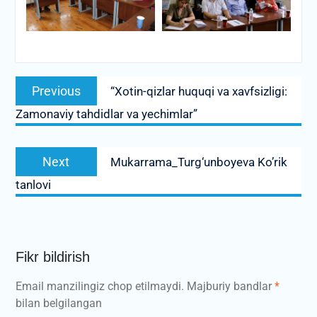
Post
Previous
Previous
“Xotin-qizlar huquqi va xavfsizligi:
menyusi
post:
Zamonaviy tahdidlar va yechimlar”
Next
Next
Mukarrama_Turg‘unboyeva Ko’rik
post:
tanlovi
Fikr bildirish
Email manzilingiz chop etilmaydi.
Majburiy bandlar
*
bilan belgilangan