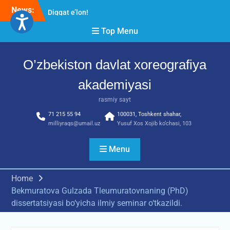
Skip
News:
Diqqat e’lon!
to
Akademiyada “Bitiruvchi –
content
Top Menu
2026” tadbiri bo‘lib o‘tdi
RESPUBLIKA ILMIY-
AMALIY ANJUMANI!!!
O’zbekiston davlat xoreografiya
akademiyasi
rasmiy sayt
71 215 55 94
100031, Toshkent shahar,
milliyraqs@umail.uz
Yusuf Xos Xojib ko‘chasi, 103
Menu
Home
Bekmuratova Gulzada Tleumuratovnaning (PhD)
dissertatsiyasi bo‘yicha ilmiy seminar o‘tkazildi.