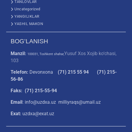
TANLOVLAR
Uncategorized
YANGILIKLAR
YASHIL MAKON
BOG’LANISH
Manzil:
Yusuf Xos Xojib ko‘chasi,
100031, Toshkent shahar,
103
Telefon:
Devonxona
(
71) 215 55 94
(71) 215-
56-86
Faks: (71) 215-55-94
Email
: info@uzdxa.uz milliyraqs@umail.uz
Exat:
uzdxa@exat.uz