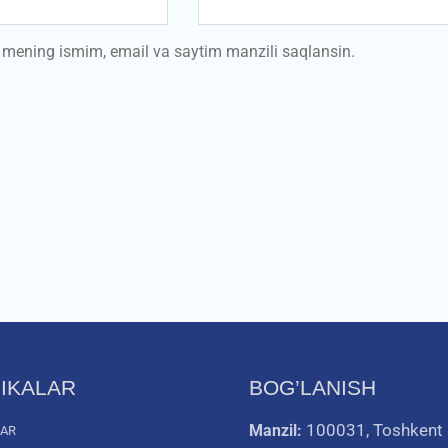
a mening ismim, email va saytim manzili saqlansin.
IKALAR
BOG’LANISH
100031, Toshkent
Manzil:
LAR