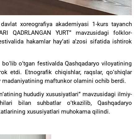
 davlat xoreografiya akademiyasi 1-kurs tayanch
TLARI QADRLANGAN YURT” mavzusidagi folklor-
estivalida hakamlar hay’ati a’zosi sifatida ishtirok
 bо‘lib о‘tgan festivalda Qashqadaryo viloyatining
k etdi. Etnografik chiqishlar, raqslar, qо‘shiqlar
y madaniyatining maftunkor olamini ochib berdi.
’atining hududiy xususiyatlari” mavzusidagi ilmiy-
chilari bilan suhbatlar о‘tkazilib, Qashqadaryo
akatlarining xususiyatlari muhokama qilindi.