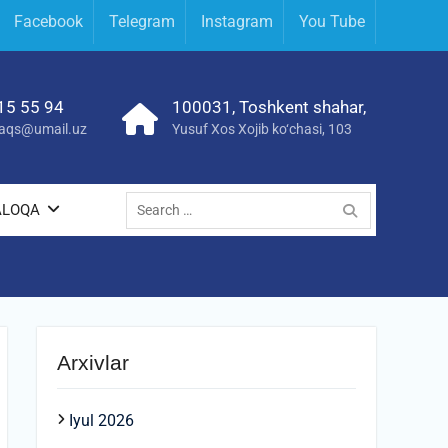
Facebook
Telegram
Instagram
You Tube
15 55 94
100031, Toshkent shahar,
yraqs@umail.uz
Yusuf Xos Xojib ko‘chasi, 103
Search
ALOQA
for:
Arxivlar
Iyul 2026