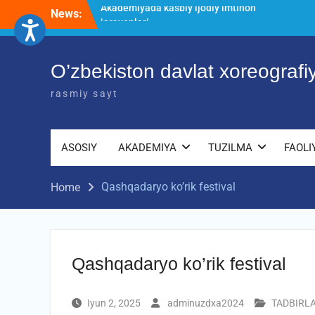
Skip
News:
O’ZBEKISTON DAVLAT XOREOGRAFIYA
to
AKADEMIYASIDA о‘tkazilgan kasbiy
content
(ijodiy) imtihonlarning natijalari
Diqqat e’lon!
O’zbekiston davlat xoreograf
Akademiyada kasbiy ijodiy imtihon
jarayonlari
rasmiy sayt
ASOSIY
AKADEMIYA
TUZILMA
FAOLI
Qashqadaryo ko’rik festival
Home
Qashqadaryo ko’rik festival
Iyun 2, 2025
adminuzdxa2024
TADBIRL