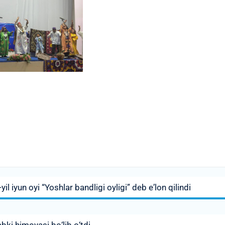
l iyun oyi “Yoshlar bandligi oyligi” deb eʼlon qilindi
ki himoyasi bо‘lib о‘tdi