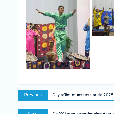
Post
Previous
Previous
Oliy taʼlim muassasalarida 2025-yi
menyusi
post:
Next
Next
O’zDXAmagistrantlarining dastlab