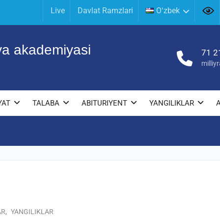
Live
Davlat Ramzlari
Oʻzbek
iya akademiyasi
71 2
milli
YAT
TALABA
ABITURIYENT
YANGILIKLAR
AR
,
YANGILIKLAR