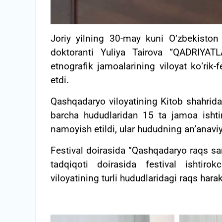
Joriy yilning 30-may kuni О‘zbekiston
doktoranti Yuliya Tairova “QADRIYA
etnografik jamoalarining viloyat kо‘rik-f
etdi.
Qashqadaryo viloyatining Kitob shahrida
barcha hududlaridan 15 ta jamoa ishtiro
namoyish etildi, ular hududning an’anavi
Festival doirasida “Qashqadaryo raqs san
tadqiqoti doirasida festival ishtirok
viloyatining turli hududlaridagi raqs har