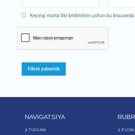
Keyingi marta fikr bildirishim uchun bu brauzerd
NAVIGATSIYA
RUBR
TUZILMA
E’LON