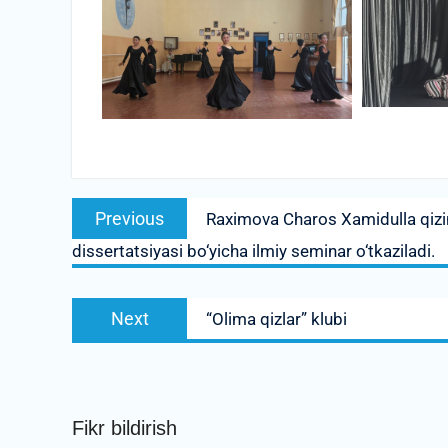
Post
Previous
Previous
Raximova Charos Xamidulla qizini
menyusi
post:
dissertatsiyasi bo‘yicha ilmiy seminar o‘tkaziladi.
Next
Next
“Olima qizlar” klubi
post:
Fikr bildirish