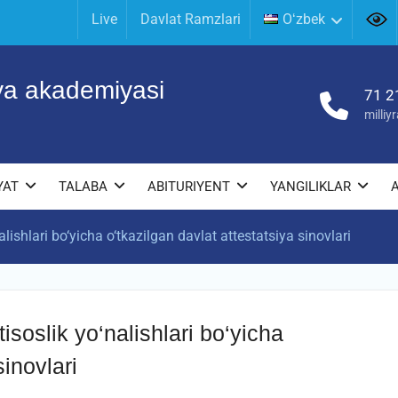
Live
Davlat Ramzlari
Oʻzbek
iya akademiyasi
71 2
milli
YAT
TALABA
ABITURIYENT
YANGILIKLAR
‘nalishlari bo‘yicha o‘tkazilgan davlat attestatsiya sinovlari
xtisoslik yo‘nalishlari bo‘yicha
sinovlari