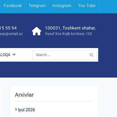
Facebook
Telegram
Instagram
You Tube
15 55 94
100031, Toshkent shahar,
yraqs@umail.uz
Yusuf Xos Xojib ko‘chasi, 103
Search
ALOQA
for:
Arxivlar
Iyul 2026