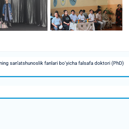
ng san’atshunoslik fanlari boʻyicha falsafa doktori (PhD)