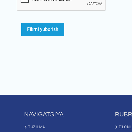
NAVIGATSIYA
RUBR
TUZILMA
E’LON