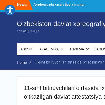
Skip
News:
O’ZBEKISTON DAVLAT XOREOGRAFIYA
to
AKADEMIYASIDA о‘tkazilgan kasbiy
content
(ijodiy) imtihonlarning natijalari
Diqqat e’lon!
O’zbekiston davlat xoreograf
Akademiyada kasbiy ijodiy imtihon
jarayonlari
rasmiy sayt
ASOSIY
AKADEMIYA
TUZILMA
FAOLI
11-sinf bitiruvchilari o‘rtasida ixtisoslik yo
Home
11-sinf bitiruvchilari o‘rtasida i
o‘tkazilgan davlat attestatsiya 