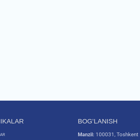
IKALAR
BOG’LANISH
100031, Toshkent
Manzil:
LAR