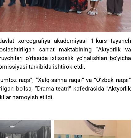
davlat xoreografiya akademiyasi 1-kurs tayanch
oslashtirilgan san’at maktabining “Aktyorlik va
uvchilari o‘rtasida ixtisoslik yo‘nalishlari bo‘yicha
omissiyasi tarkibida ishtirok etdi.
mtoz raqs”; “Xalq-sahna raqsi” va “O‘zbek raqsi”
ilgan bo’lsa, “Drama teatri” kafedrasida “Aktyorlik
kllar namoyish etildi.