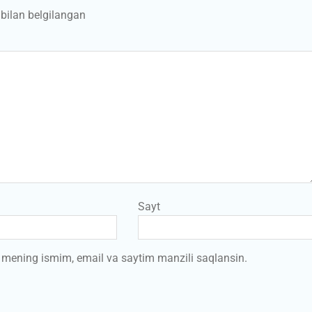
bilan belgilangan
Sayt
a mening ismim, email va saytim manzili saqlansin.