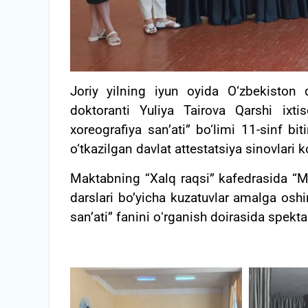
Joriy yilning iyun oyida O‘zbekiston 
doktoranti Yuliya Tairova Qarshi ixtis
xoreografiya san’ati” bo‘limi 11-sinf bitir
o‘tkazilgan davlat attestatsiya sinovlari k
Maktabning “Xalq raqsi” kafedrasida “Mu
darslari bo’yicha kuzatuvlar amalga oshir
sanʼati” fanini oʻrganish doirasida spekta