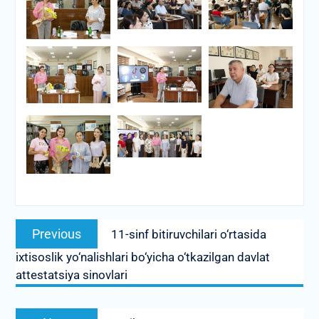
Post
Previous
Previous
11-sinf bitiruvchilari o‘rtasida
menyusi
post:
ixtisoslik yo‘nalishlari bo‘yicha o‘tkazilgan davlat
attestatsiya sinovlari
Next