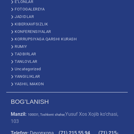
E’LONLAR
FOTOGALEREYA
JADIDLAR
KIBERXAVFSIZLIK
KONFERENSIYALAR
KORRUPSIYAGA QARSHI KURASH
RUMIY
TADBIRLAR
TANLOVLAR
Uncategorized
YANGILIKLAR
YASHIL MAKON
BOG’LANISH
Manzil:
Yusuf Xos Xojib ko‘chasi,
100031, Toshkent shahar,
103
Telefon:
Devonxona
(
71) 215 55 94
(71) 215-