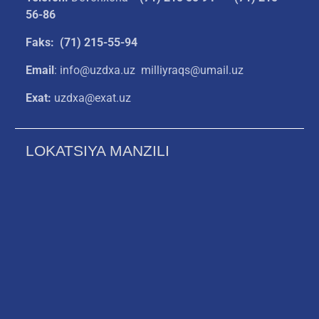
56-86
Faks: (71) 215-55-94
Email
: info@uzdxa.uz milliyraqs@umail.uz
Exat:
uzdxa@exat.uz
LOKATSIYA MANZILI