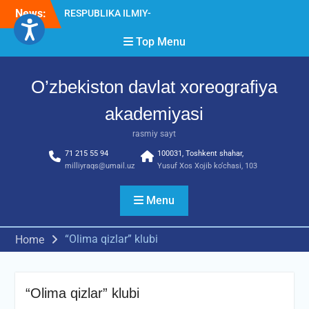
Skip
News:
Diqqat e’lon!
to
Akademiyada “Bitiruvchi –
content
Top Menu
2026” tadbiri bo‘lib o‘tdi
RESPUBLIKA ILMIY-
AMALIY ANJUMANI!!!
O’zbekiston davlat xoreografiya
akademiyasi
rasmiy sayt
71 215 55 94
100031, Toshkent shahar,
milliyraqs@umail.uz
Yusuf Xos Xojib ko‘chasi, 103
Menu
“Olima qizlar” klubi
Home
“Olima qizlar” klubi