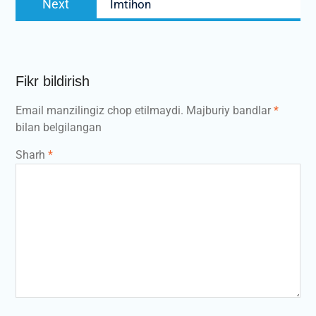
Next
Imtihon
post:
Fikr bildirish
Email manzilingiz chop etilmaydi.
Majburiy bandlar
*
bilan belgilangan
Sharh
*