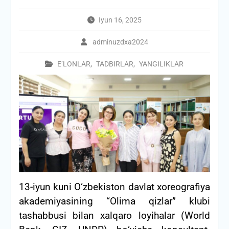
Iyun 16, 2025
adminuzdxa2024
E’LONLAR
,
TADBIRLAR
,
YANGILIKLAR
13-iyun kuni О‘zbekiston davlat xoreografiya
akademiyasining “Olima qizlar” klubi
tashabbusi bilan xalqaro loyihalar (World