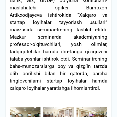
Bank, GIZ, UNDP) bо‘yicha konsultant-
maslahatchi, spiker Barnoxon
Artikxodjayeva ishtirokida “Xalqaro va
startap loyihalar tayyorlash usullari”
mavzusida seminar-trening tashkil etildi.
Mazkur seminarda akademiyaning
professor-о‘qituvchilari, yosh olimlar,
tadqiqotchilar hamda ilm-fanga qiziquvchi
talaba-yoshlar ishtirok etdi.
Seminar-trening
bahs-munozaralarga boy va qizg‘in tarzda
olib borilishi bilan bir qatorda, barcha
tinglovchilarni startap loyihalar hamda
xalqaro loyihalar yaratishga ilhomlantirdi.