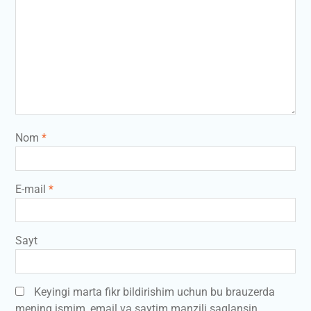
Nom
*
E-mail
*
Sayt
Keyingi marta fikr bildirishim uchun bu brauzerda
mening ismim, email va saytim manzili saqlansin.