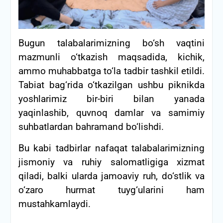
Bugun talabalarimizning bo‘sh vaqtini
mazmunli o‘tkazish maqsadida, kichik,
ammo muhabbatga to‘la tadbir tashkil etildi.
Tabiat bag‘rida o‘tkazilgan ushbu piknikda
yoshlarimiz bir-biri bilan yanada
yaqinlashib, quvnoq damlar va samimiy
suhbatlardan bahramand bo‘lishdi.
Bu kabi tadbirlar nafaqat talabalarimizning
jismoniy va ruhiy salomatligiga xizmat
qiladi, balki ularda jamoaviy ruh, do‘stlik va
o‘zaro hurmat tuyg‘ularini ham
mustahkamlaydi.