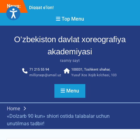
Skip
News:
Diqqat e’lon!
to
Akademiyada “Bitiruvchi –
content
Top Menu
2026” tadbiri bo‘lib o‘tdi
RESPUBLIKA ILMIY-
AMALIY ANJUMANI!!!
O’zbekiston davlat xoreografiya
akademiyasi
rasmiy sayt
71 215 55 94
100031, Toshkent shahar,
milliyraqs@umail.uz
Yusuf Xos Xojib ko‘chasi, 103
Menu
Home
«Dolzarb 90 kun» shiori ostida talabalar uchun
unutilmas tadbir!