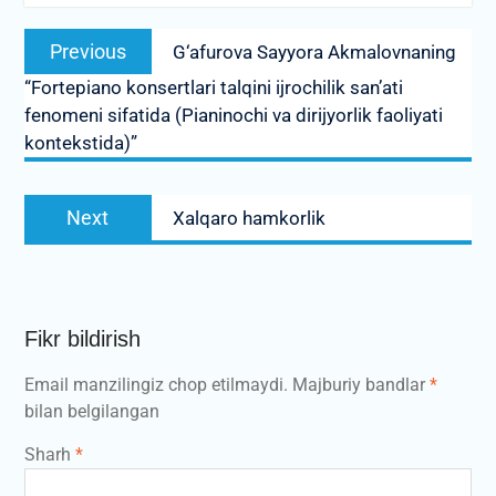
Post
Previous
Previous
G‘afurova Sayyora Akmalovnaning
menyusi
post:
“Fortepiano konsertlari talqini ijrochilik san’ati
fenomeni sifatida (Pianinochi va dirijyorlik faoliyati
kontekstida)”
Next
Next
Xalqaro hamkorlik
post:
Fikr bildirish
Email manzilingiz chop etilmaydi.
Majburiy bandlar
*
bilan belgilangan
Sharh
*