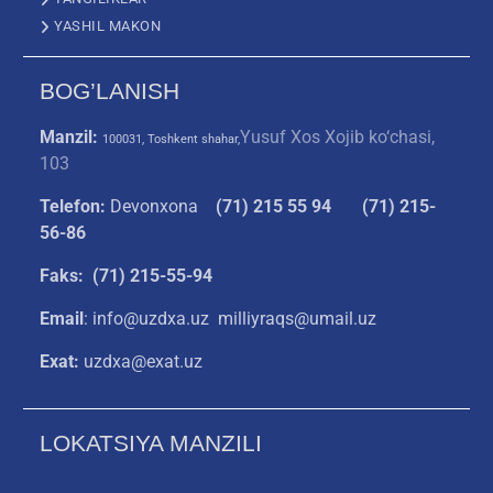
YASHIL MAKON
BOG’LANISH
Manzil:
Yusuf Xos Xojib ko‘chasi,
100031, Toshkent shahar,
103
Telefon:
Devonxona
(
71) 215 55 94
(71) 215-
56-86
Faks: (71) 215-55-94
Email
: info@uzdxa.uz milliyraqs@umail.uz
Exat:
uzdxa@exat.uz
LOKATSIYA MANZILI