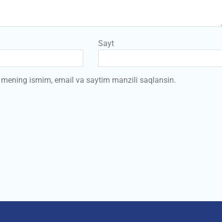
Sayt
a mening ismim, email va saytim manzili saqlansin.