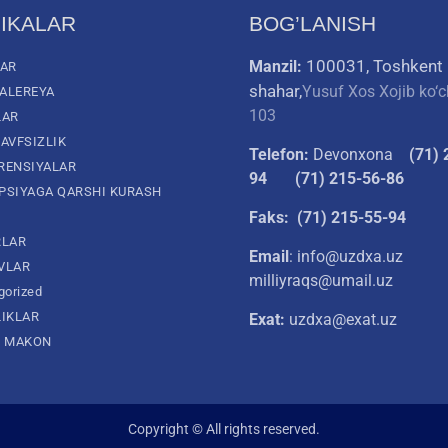
IKALAR
BOG’LANISH
100031, Toshkent
Manzil:
LAR
shahar,
Yusuf Xos Xojib ko‘c
ALEREYA
103
LAR
AVFSIZLIK
Telefon:
Devonxona
(
71) 
RENSIYALAR
94
(71) 215-56-86
PSIYAGA QARSHI KURASH
Faks: (71) 215-55-94
RLAR
Email
: info@uzdxa.uz
VLAR
milliyraqs@umail.uz
gorized
LIKLAR
Exat:
uzdxa@exat.uz
L MAKON
Copyright © All rights reserved.