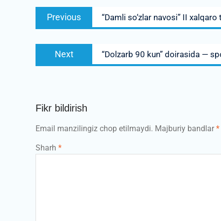
Post
Previous
Previous
“Damli so‘zlar navosi” II xalqaro 
menyusi
post:
Next
Next
“Dolzarb 90 kun” doirasida — spo
post:
Fikr bildirish
Email manzilingiz chop etilmaydi.
Majburiy bandlar
*
Sharh
*