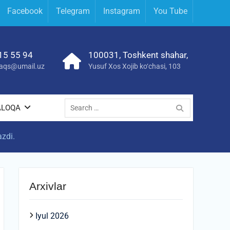
Facebook
Telegram
Instagram
You Tube
15 55 94
100031, Toshkent shahar,
yraqs@umail.uz
Yusuf Xos Xojib ko‘chasi, 103
Search
ALOQA
for:
azdi.
Arxivlar
Iyul 2026