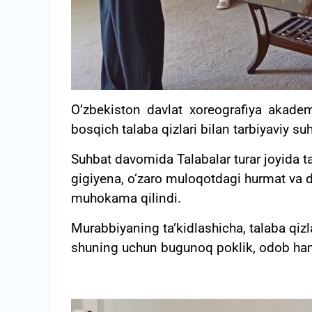
O’zbekiston davlat xoreografiya akadem
bosqich talaba qizlari bilan tarbiyaviy suh
Suhbat davomida Talabalar turar joyida ta
gigiyena, o‘zaro muloqotdagi hurmat va 
muhokama qilindi.
Murabbiyaning ta’kidlashicha, talaba qizla
shuning uchun bugunoq poklik, odob hamd