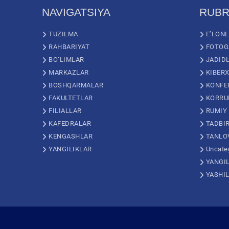
NAVIGATSIYA
RUBR
TUZILMA
E’LON
RAHBARIYAT
FOTOG
BO’LIMLAR
JADID
MARKAZLAR
KIBERX
BOSHQARMALAR
KONFE
FAKULTETLAR
KORRU
FILIALLAR
RUMIY
KAFEDRALAR
TADBI
KENGASHLAR
TANLO
YANGILIKLAR
Uncate
YANGI
YASHI