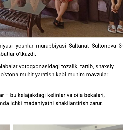
iyasi yoshlar murabbiyasi Saltanat Sultonova 3-
batlar o‘tkazdi.
labalar yotoqxonasidagi tozalik, tartib, shaxsiy
do‘stona muhit yaratish kabi muhim mavzular
r – bu kelajakdagi kelinlar va oila bekalari,
a ichki madaniyatni shakllantirish zarur.