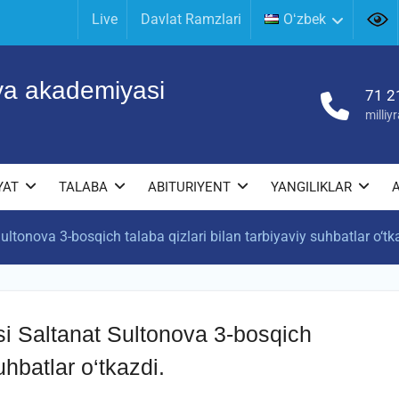
Live
Davlat Ramzlari
Oʻzbek
iya akademiyasi
71 2
milli
YAT
TALABA
ABITURIYENT
YANGILIKLAR
tonova 3-bosqich talaba qizlari bilan tarbiyaviy suhbatlar o‘tk
i Saltanat Sultonova 3-bosqich
uhbatlar o‘tkazdi.