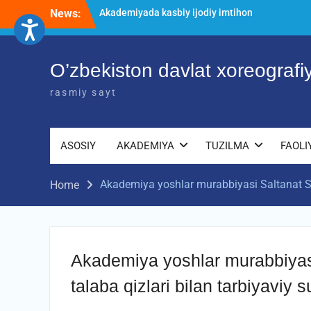
Skip
News:
O’ZBEKISTON DAVLAT XOREOGRAFIYA
to
AKADEMIYASIDA о‘tkazilgan kasbiy
content
(ijodiy) imtihonlarning natijalari
Diqqat e’lon!
O’zbekiston davlat xoreograf
Akademiyada kasbiy ijodiy imtihon
jarayonlari
rasmiy sayt
ASOSIY
AKADEMIYA
TUZILMA
FAOLI
Akademiya yoshlar murabbiyasi Saltanat Sul
Home
Akademiya yoshlar murabbiyas
talaba qizlari bilan tarbiyaviy s