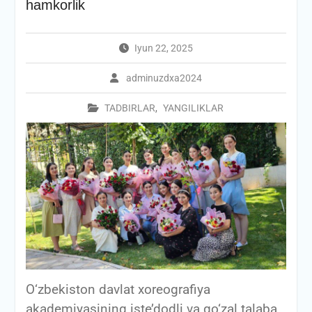
hamkorlik
Iyun 22, 2025
adminuzdxa2024
TADBIRLAR
,
YANGILIKLAR
O‘zbekiston davlat xoreografiya
akademiyasining iste’dodli va go‘zal talaba