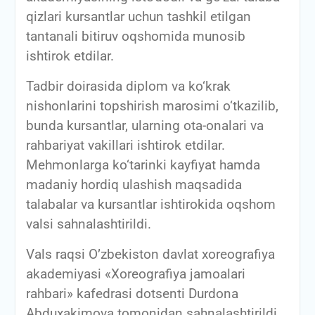
qizlari kursantlar uchun tashkil etilgan
tantanali bitiruv oqshomida munosib
ishtirok etdilar.
Tadbir doirasida diplom va ko‘krak
nishonlarini topshirish marosimi o‘tkazilib,
bunda kursantlar, ularning ota-onalari va
rahbariyat vakillari ishtirok etdilar.
Mehmonlarga ko‘tarinki kayfiyat hamda
madaniy hordiq ulashish maqsadida
talabalar va kursantlar ishtirokida oqshom
valsi sahnalashtirildi.
Vals raqsi O’zbekiston davlat xoreografiya
akademiyasi «Xoreografiya jamoalari
rahbari» kafedrasi dotsenti Durdona
Abduxakimova tomonidan sahnalashtirildi.