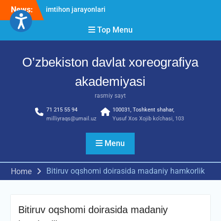
Skip
News:
O’ZBEKISTON DAVLAT
to
XOREOGRAFIYA
content
Top Menu
AKADEMIYASIDA
о‘tkazilgan kasbiy (ijodiy)
imtihonlarning natijalari
O’zbekiston davlat xoreografiya
Diqqat e’lon!
Akademiyada kasbiy ijodiy
akademiyasi
imtihon jarayonlari
rasmiy sayt
71 215 55 94
100031, Toshkent shahar,
milliyraqs@umail.uz
Yusuf Xos Xojib ko‘chasi, 103
Menu
Bitiruv oqshomi doirasida madaniy hamkorlik
Home
Bitiruv oqshomi doirasida madaniy