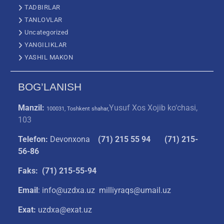
TADBIRLAR
TANLOVLAR
Uncategorized
YANGILIKLAR
YASHIL MAKON
BOG’LANISH
Manzil:
Yusuf Xos Xojib ko‘chasi,
100031, Toshkent shahar,
103
Telefon:
Devonxona
(
71) 215 55 94
(71) 215-
56-86
Faks: (71) 215-55-94
Email
: info@uzdxa.uz milliyraqs@umail.uz
Exat:
uzdxa@exat.uz