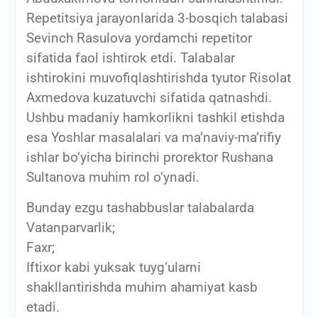
Repetitsiya jarayonlarida 3-bosqich talabasi
Sevinch Rasulova yordamchi repetitor
sifatida faol ishtirok etdi. Talabalar
ishtirokini muvofiqlashtirishda tyutor Risolat
Axmedova kuzatuvchi sifatida qatnashdi.
Ushbu madaniy hamkorlikni tashkil etishda
esa Yoshlar masalalari va ma’naviy-ma’rifiy
ishlar bo‘yicha birinchi prorektor Rushana
Sultanova muhim rol o‘ynadi.
Bunday ezgu tashabbuslar talabalarda
Vatanparvarlik;
Faxr;
Iftixor kabi yuksak tuyg‘ularni
shakllantirishda muhim ahamiyat kasb
etadi.