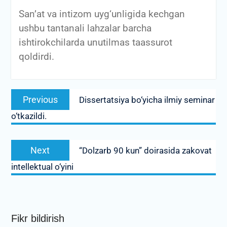
San’at va intizom uyg‘unligida kechgan
ushbu tantanali lahzalar barcha
ishtirokchilarda unutilmas taassurot
qoldirdi.
Post
Previous
Previous
Dissertatsiya bo‘yicha ilmiy seminar
menyusi
post:
o‘tkazildi.
Next
Next
“Dolzarb 90 kun” doirasida zakovat
post:
intellektual o‘yini
Fikr bildirish