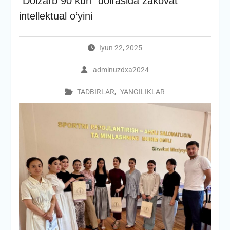
“Dolzarb 90 kun” doirasida zakovat
intellektual o‘yini
Iyun 22, 2025
adminuzdxa2024
TADBIRLAR
,
YANGILIKLAR