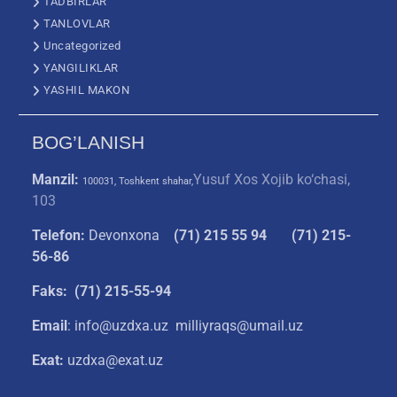
TADBIRLAR
TANLOVLAR
Uncategorized
YANGILIKLAR
YASHIL MAKON
BOG’LANISH
Manzil:
Yusuf Xos Xojib ko‘chasi,
100031, Toshkent shahar,
103
Telefon:
Devonxona
(
71) 215 55 94
(71) 215-
56-86
Faks: (71) 215-55-94
Email
: info@uzdxa.uz milliyraqs@umail.uz
Exat:
uzdxa@exat.uz