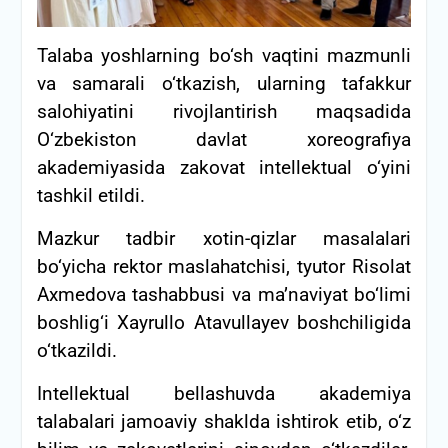
Talaba yoshlarning bo‘sh vaqtini mazmunli
va samarali o‘tkazish, ularning tafakkur
salohiyatini rivojlantirish maqsadida
O‘zbekiston davlat xoreografiya
akademiyasida zakovat intellektual o‘yini
tashkil etildi.
Mazkur tadbir xotin-qizlar masalalari
bo‘yicha rektor maslahatchisi, tyutor Risolat
Axmedova tashabbusi va ma’naviyat bo‘limi
boshlig‘i Xayrullo Atavullayev boshchiligida
o‘tkazildi.
Intellektual bellashuvda akademiya
talabalari jamoaviy shaklda ishtirok etib, o‘z