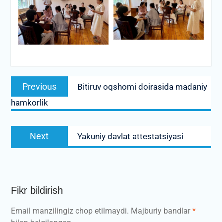
Post
Previous
Previous
Bitiruv oqshomi doirasida madaniy
menyusi
post:
hamkorlik
Next
Next
Yakuniy davlat attestatsiyasi
post:
Fikr bildirish
Email manzilingiz chop etilmaydi.
Majburiy bandlar
*