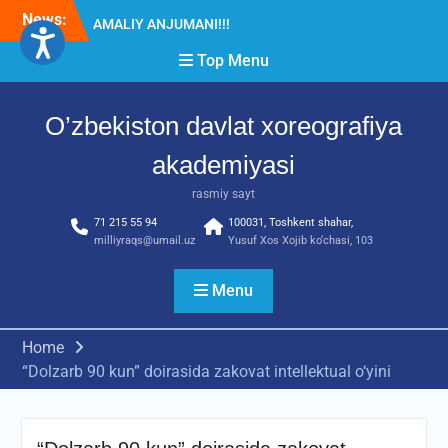
Skip
News:
Diqqat e’lon!
to
Akademiyada “Bitiruvchi –
content
Top Menu
2026” tadbiri bo‘lib o‘tdi
RESPUBLIKA ILMIY-
AMALIY ANJUMANI!!!
O’zbekiston davlat xoreografiya
akademiyasi
rasmiy sayt
71 215 55 94
100031, Toshkent shahar,
milliyraqs@umail.uz
Yusuf Xos Xojib ko‘chasi, 103
Menu
Home
“Dolzarb 90 kun” doirasida zakovat intellektual o‘yini