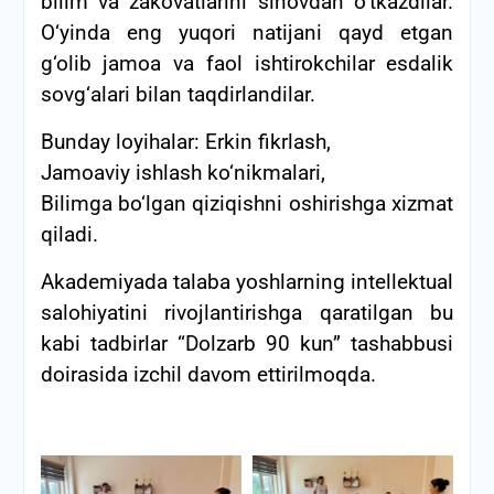
bilim va zakovatlarini sinovdan o‘tkazdilar.
O‘yinda eng yuqori natijani qayd etgan
g‘olib jamoa va faol ishtirokchilar esdalik
sovg‘alari bilan taqdirlandilar.
Bunday loyihalar: Erkin fikrlash,
Jamoaviy ishlash ko‘nikmalari,
Bilimga bo‘lgan qiziqishni oshirishga xizmat
qiladi.
Akademiyada talaba yoshlarning intellektual
salohiyatini rivojlantirishga qaratilgan bu
kabi tadbirlar “Dolzarb 90 kun” tashabbusi
doirasida izchil davom ettirilmoqda.