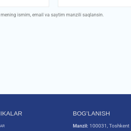
a mening ismim, email va saytim manzili saqlansin.
IKALAR
BOG’LANISH
100031, Toshkent
Manzil:
LAR