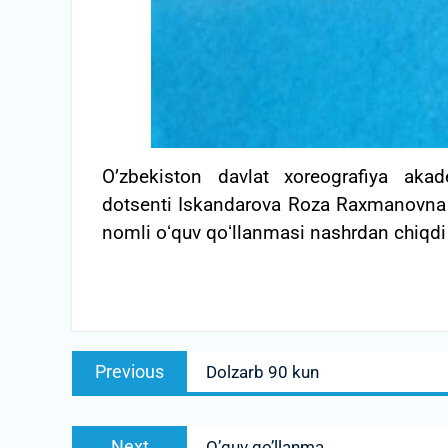
O’zbekiston davlat xoreografiya akad
dotsenti Iskandarova Roza Raxmanovna 
nomli oʻquv qoʻllanmasi nashrdan chiqdi
Post
Previous
Previous
Dolzarb 90 kun
menyusi
post:
Next
Next
O’quv qo’llanma