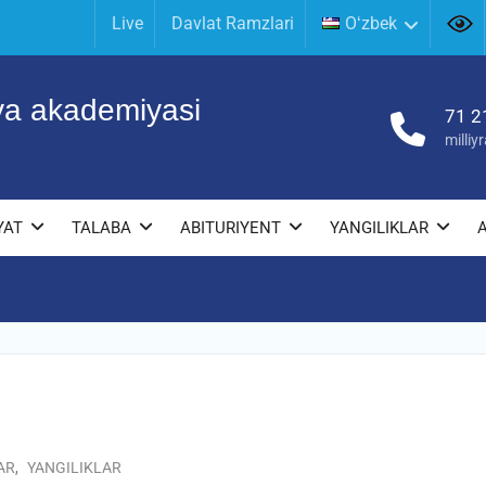
Live
Davlat Ramzlari
Oʻzbek
iya akademiyasi
71 2
milli
YAT
TALABA
ABITURIYENT
YANGILIKLAR
AR
,
YANGILIKLAR