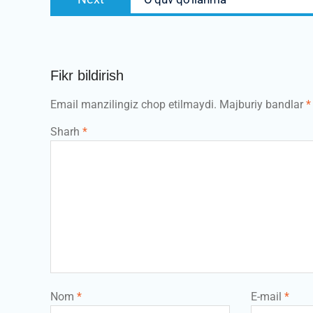
post:
Fikr bildirish
Email manzilingiz chop etilmaydi.
Majburiy bandlar
*
Sharh
*
Nom
*
E-mail
*