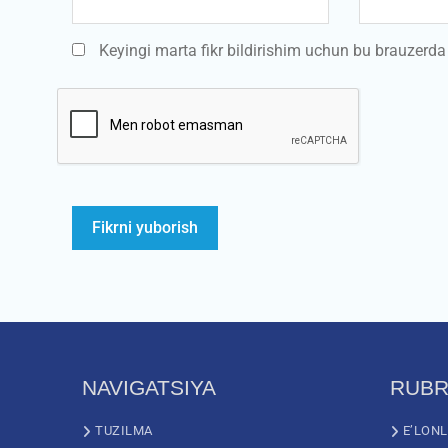
Keyingi marta fikr bildirishim uchun bu brauzerd
NAVIGATSIYA
RUBR
TUZILMA
E’LON