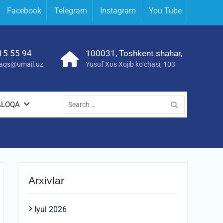
Facebook
Telegram
Instagram
You Tube
15 55 94
100031, Toshkent shahar,
yraqs@umail.uz
Yusuf Xos Xojib ko‘chasi, 103
Search
ALOQA
for:
Arxivlar
Iyul 2026