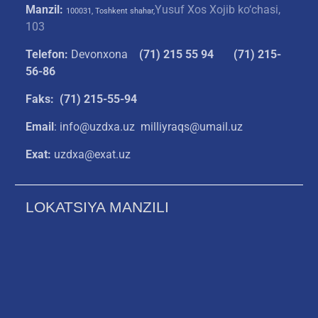
Manzil:
Yusuf Xos Xojib ko‘chasi,
100031, Toshkent shahar,
103
Telefon:
Devonxona
(
71) 215 55 94
(71) 215-
56-86
Faks: (71) 215-55-94
Email
: info@uzdxa.uz milliyraqs@umail.uz
Exat:
uzdxa@exat.uz
LOKATSIYA MANZILI