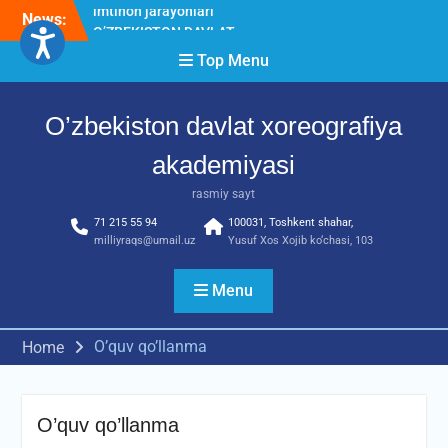
Skip
News:
O’ZBEKISTON DAVLAT
to
XOREOGRAFIYA
content
Top Menu
AKADEMIYASIDA
о‘tkazilgan kasbiy (ijodiy)
imtihonlarning natijalari
O’zbekiston davlat xoreografiya
Diqqat e’lon!
Akademiyada kasbiy ijodiy
akademiyasi
imtihon jarayonlari
rasmiy sayt
71 215 55 94
100031, Toshkent shahar,
milliyraqs@umail.uz
Yusuf Xos Xojib ko‘chasi, 103
Menu
O’quv qo’llanma
Home
O’quv qo’llanma