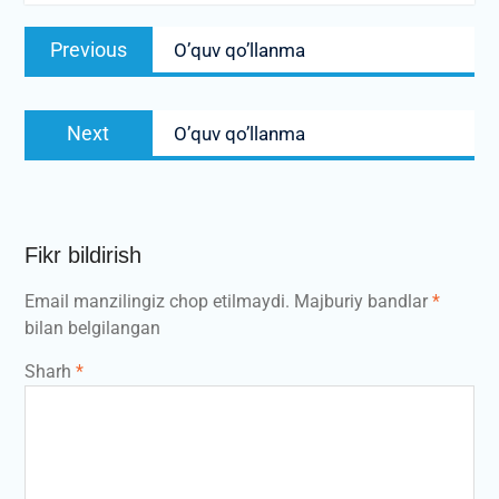
Post
Previous
Previous
O’quv qo’llanma
menyusi
post:
Next
Next
O’quv qo’llanma
post:
Fikr bildirish
Email manzilingiz chop etilmaydi.
Majburiy bandlar
*
bilan belgilangan
Sharh
*