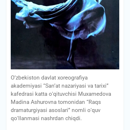
O’zbekiston davlat xoreografiya
akademiyasi “San’at nazariyasi va tarixi”
kafedrasi katta oʻqituvchisi Muxamedova
Madina Ashurovna tomonidan “Raqs
dramaturgiyasi asoslari” nomli oʻquv
qoʻllanmasi nashrdan chiqdi.