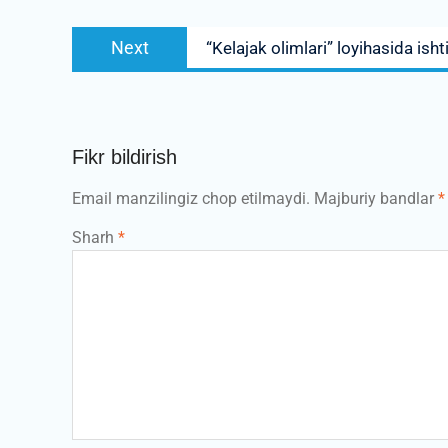
Next
Next
“Kelajak olimlari” loyihasida isht
post:
Fikr bildirish
Email manzilingiz chop etilmaydi.
Majburiy bandlar
*
Sharh
*