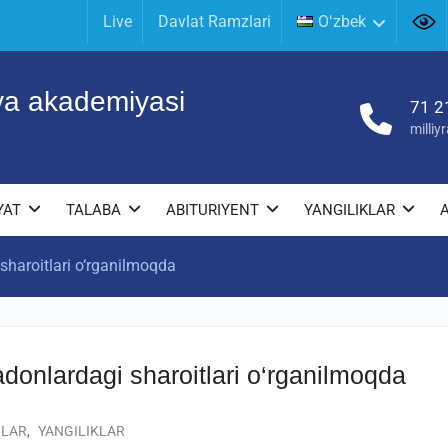
Live
Davlat Ramzlari
Oʻzbek
iya akademiyasi
71 2
milli
YAT
TALABA
ABITURIYENT
YANGILIKLAR
sharoitlari o‘rganilmoqda
adonlardagi sharoitlari o‘rganilmoqda
RLAR
,
YANGILIKLAR