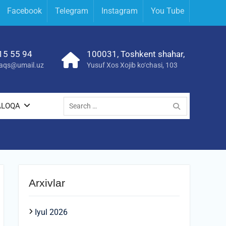
Facebook
Telegram
Instagram
You Tube
15 55 94
100031, Toshkent shahar,
yraqs@umail.uz
Yusuf Xos Xojib ko‘chasi, 103
Search
ALOQA
for:
Arxivlar
Iyul 2026