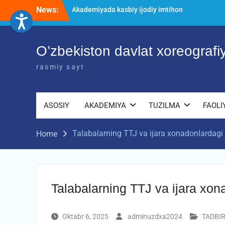
Skip
News:
O’ZBEKISTON DAVLAT XOREOGRAFIYA
to
AKADEMIYASIDA о‘tkazilgan kasbiy
content
(ijodiy) imtihonlarning natijalari
Diqqat e’lon!
O’zbekiston davlat xoreograf
Akademiyada kasbiy ijodiy imtihon
jarayonlari
rasmiy sayt
ASOSIY
AKADEMIYA
TUZILMA
FAOLI
Talabalarning TTJ va ijara xonadonlardagi 
Home
Talabalarning TTJ va ijara xon
Oktabr 6, 2025
adminuzdxa2024
TADBI