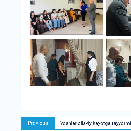
Post
Previous
Previous
Yoshlar oilaviy hayotga tayyorm
menyusi
post: