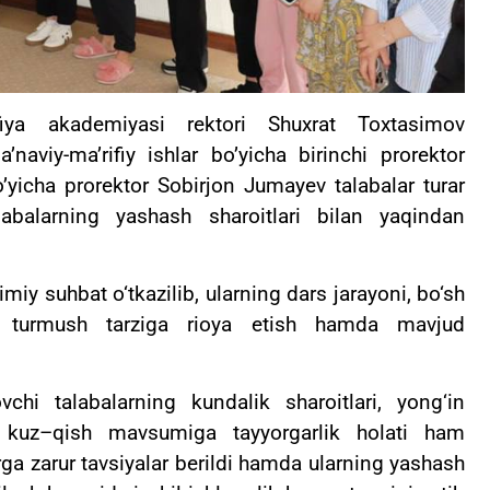
iya akademiyasi rektori Shuxrat Toxtasimov
naviy-ma’rifiy ishlar bo’yicha birinchi prorektor
yicha prorektor Sobirjon Jumayev talabalar turar
labalarning yashash sharoitlari bilan yaqindan
iy suhbat o‘tkazilib, ularning dars jarayoni, bo‘sh
m turmush tarziga rioya etish hamda mavjud
chi talabalarning kundalik sharoitlari, yong‘in
hi, kuz–qish mavsumiga tayyorgarlik holati ham
rga zarur tavsiyalar berildi hamda ularning yashash