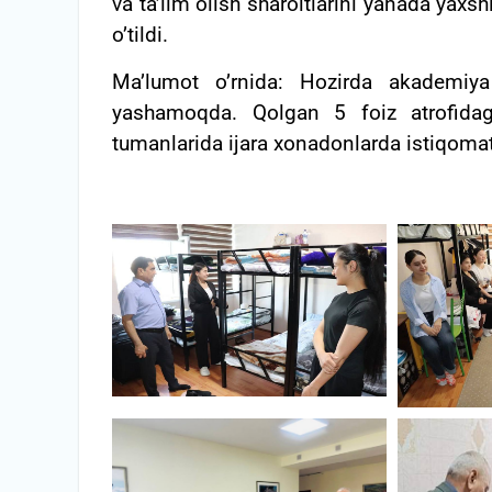
va ta’lim olish sharoitlarini yanada yaxsh
o’tildi.
Ma’lumot o’rnida: Hozirda akademiya
yashamoqda. Qolgan 5 foiz atrofidag
tumanlarida ijara xonadonlarda istiqoma