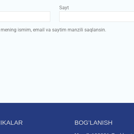
Sayt
a mening ismim, email va saytim manzili saqlansin.
IKALAR
BOG’LANISH