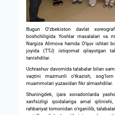
Bugun O’zbekiston davlat xoreograf
boshchiligida Yoshlar masalalari va ma’
Nargiza Alimova hamda O’quv ishlari bo’
joyida (TTJ) istiqomat qilayotgan ta
tanishdilar.
Uchrashuv davomida talabalar bilan samim
vaqtini mazmunli o‘tkazish, sog‘lo
muammolari yuzasidan fikr almashdilar.
Shuningdek, ijara xonadonlarda yashov
xavfsizligi qoidalariga amal qilinis
rahbariyat tomonidan o‘rganilib, talabala