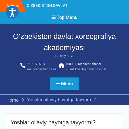
Skip
News:
о‘tkazilgan kasbiy (ijodiy)
to
imtihonlarning natijalari
content
Top Menu
Diqqat e’lon!
Akademiyada kasbiy ijodiy
imtihon jarayonlari
O’zbekiston davlat xoreografiya
akademiyasi
rasmiy sayt
71 215 55 94
100031, Toshkent shahar,
milliyraqs@umail.uz
Yusuf Xos Xojib ko‘chasi, 103
Menu
Yoshlar oilaviy hayotga tayyormi?
Home
Yoshlar oilaviy hayotga tayyormi?