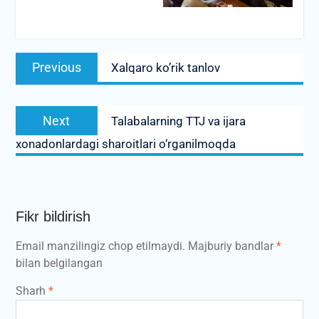
Post
Previous
Previous
Xalqaro ko’rik tanlov
menyusi
post:
Next
Next
Talabalarning TTJ va ijara
post:
xonadonlardagi sharoitlari o‘rganilmoqda
Fikr bildirish
Email manzilingiz chop etilmaydi.
Majburiy bandlar
*
bilan belgilangan
Sharh
*