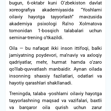
bugun, 6-oktabr kuni O‘zbekiston davlat
xoreografiya akademiyasida “Yoshlarni
oilaviy hayotga tayyorlash” mavzusida
akademiya psixologi Ra’no Xolmatova
tomonidan 1-bosqich talabalari uchun
seminar-trening o’tkazildi.
Oila — bu nafaqat ikki inson ittifoqi, balki
jamiyatning poydevori, ma’naviy va axloqiy
qadriyatlar, mehr, hurmat hamda o‘zaro
qo‘llab-quvvatlash manbaidir. Aynan oilada
insonning shaxsiy fazilatlari, odatlari va
hayotiy qarashlari shakllanadi.
Treningda, talaba -yoshlarni oilaviy hayotga
tayyorlashning maqsad va vazifalari, baxtli
va barqaror oila qurish uchun zarur