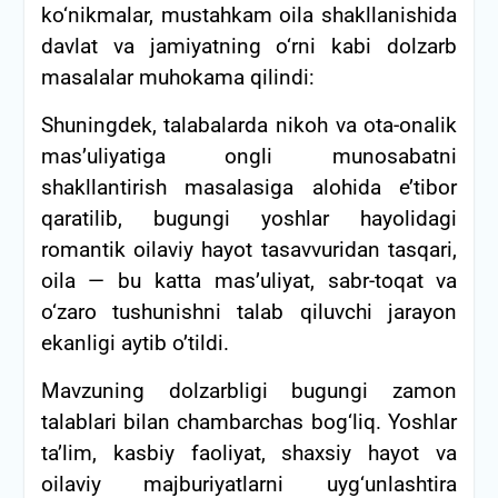
ko‘nikmalar, mustahkam oila shakllanishida
davlat va jamiyatning o‘rni kabi dolzarb
masalalar muhokama qilindi:
Shuningdek, talabalarda nikoh va ota-onalik
mas’uliyatiga ongli munosabatni
shakllantirish masalasiga alohida e’tibor
qaratilib, bugungi yoshlar hayolidagi
romantik oilaviy hayot tasavvuridan tasqari,
oila — bu katta mas’uliyat, sabr-toqat va
o‘zaro tushunishni talab qiluvchi jarayon
ekanligi aytib o’tildi.
Mavzuning dolzarbligi bugungi zamon
talablari bilan chambarchas bog‘liq. Yoshlar
ta’lim, kasbiy faoliyat, shaxsiy hayot va
oilaviy majburiyatlarni uyg‘unlashtira