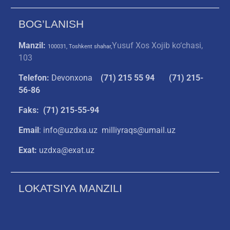
BOG’LANISH
Manzil:
Yusuf Xos Xojib ko‘chasi,
100031, Toshkent shahar,
103
Telefon:
Devonxona
(
71) 215 55 94
(71) 215-
56-86
Faks: (71) 215-55-94
Email
: info@uzdxa.uz milliyraqs@umail.uz
Exat:
uzdxa@exat.uz
LOKATSIYA MANZILI