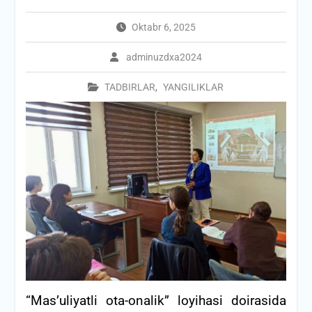
Oktabr 6, 2025
adminuzdxa2024
TADBIRLAR
,
YANGILIKLAR
“Mas’uliyatli ota-onalik” loyihasi doirasida