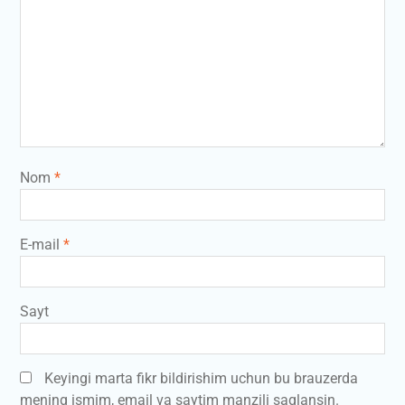
Nom
*
E-mail
*
Sayt
Keyingi marta fikr bildirishim uchun bu brauzerda
mening ismim, email va saytim manzili saqlansin.