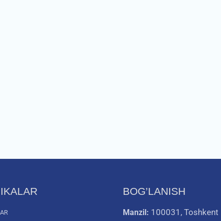
IKALAR
BOG’LANISH
100031, Toshkent
Manzil:
LAR