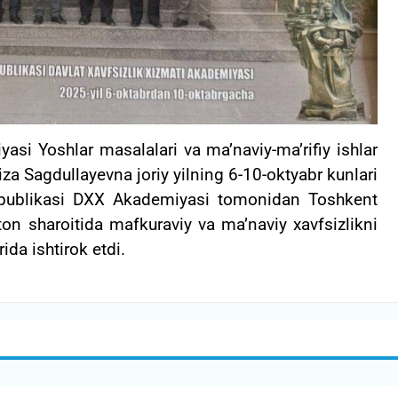
asi Yoshlar masalalari va ma’naviy-ma’rifiy ishlar
iza Sagdullayevna joriy yilning 6-10-oktyabr kunlari
publikasi DXX Akademiyasi tomonidan Toshkent
ton sharoitida mafkuraviy va ma’naviy xavfsizlikni
ida ishtirok etdi.