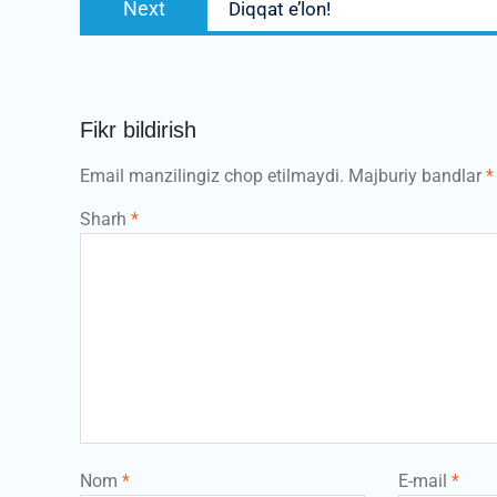
Next
Diqqat e’lon!
post:
Fikr bildirish
Email manzilingiz chop etilmaydi.
Majburiy bandlar
*
Sharh
*
Nom
*
E-mail
*