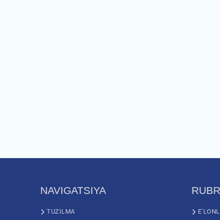
NAVIGATSIYA
RUBR
TUZILMA
E’LON