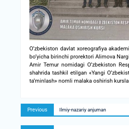
O’zbekiston davlat xoreografiya akademiy
bo’yicha birinchi prorektori Alimova Narg
Amir Теmur nomidagi O’zbekiston Res
shahrida tashkil etilgan «Yangi O’zbekis
ta’minlash» nomli malaka oshirish kurslar
Post
Previous
Previous
Ilmiy-nazariy anjuman
menyusi
post:
Next