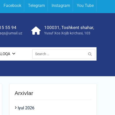
Facebook
Telegram
Instagram
You Tube
15 55 94
100031, Toshkent shahar,
yraqs@umail.uz
Yusuf Xos Xojib ko‘chasi, 103
Search
ALOQA
for:
Arxivlar
Iyul 2026