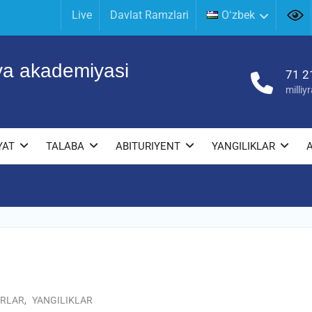
Live
Davlat Ramzlari
Oʻzbek
iya akademiyasi
71 2
milli
YAT
TALABA
ABITURIYENT
YANGILIKLAR
IRLAR
,
YANGILIKLAR