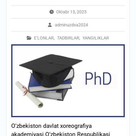
Oktabr 13, 2025
adminuzdxa2024
E’LONLAR
,
TADBIRLAR
,
YANGILIKLAR
О‘zbekiston davlat xoreografiya
akademiyasi O‘zbekiston Respublikasi