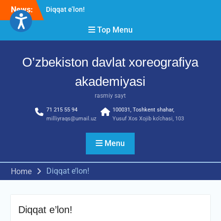
Skip
News:
Diqqat e’lon!
to
Akademiyada “Bitiruvchi –
content
Top Menu
2026” tadbiri bo‘lib o‘tdi
RESPUBLIKA ILMIY-
AMALIY ANJUMANI!!!
O’zbekiston davlat xoreografiya
akademiyasi
rasmiy sayt
71 215 55 94
100031, Toshkent shahar,
milliyraqs@umail.uz
Yusuf Xos Xojib ko‘chasi, 103
Menu
Diqqat e’lon!
Home
Diqqat e’lon!