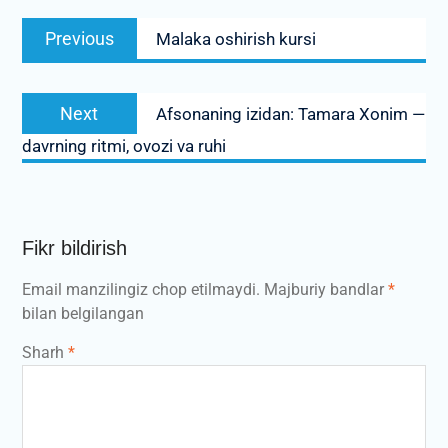
Post
Previous
Previous
Malaka oshirish kursi
menyusi
post:
Next
Next
Afsonaning izidan: Tamara Xonim —
post:
davrning ritmi, ovozi va ruhi
Fikr bildirish
Email manzilingiz chop etilmaydi.
Majburiy bandlar
*
bilan belgilangan
Sharh
*