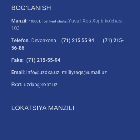
BOG’LANISH
Manzil:
Yusuf Xos Xojib ko‘chasi,
100031, Toshkent shahar,
103
Telefon:
Devonxona
(
71) 215 55 94
(71) 215-
56-86
Faks: (71) 215-55-94
Email
: info@uzdxa.uz milliyraqs@umail.uz
Exat:
uzdxa@exat.uz
LOKATSIYA MANZILI