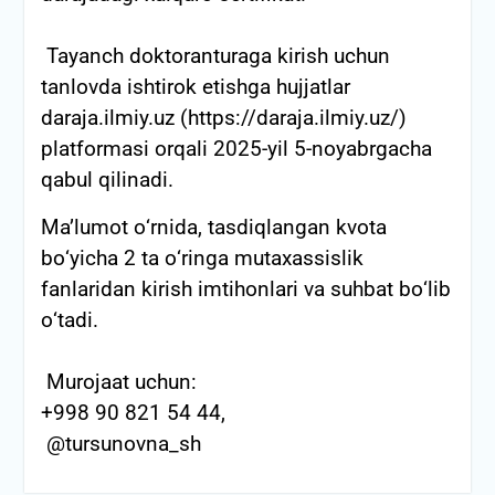
Tayanch doktoranturaga kirish uchun
tanlovda ishtirok etishga hujjatlar
daraja.ilmiy.uz (https://daraja.ilmiy.uz/)
platformasi orqali 2025-yil 5-noyabrgacha
qabul qilinadi.
Ma’lumot о‘rnida, tasdiqlangan kvota
bо‘yicha 2 ta о‘ringa mutaxassislik
fanlaridan kirish imtihonlari va suhbat bо‘lib
о‘tadi.
Murojaat uchun:
+998 90 821 54 44,
@tursunovna_sh