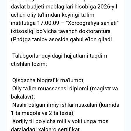
davlat budjeti mablag‘lari hisobiga 2026-yil
uchun oliy ta’limdan keyingi ta’lim
institutiga 17.00.09 – “Xoreografiya san’ati”
ixtisosligi bо‘yicha tayanch doktorantura
(Phd)ga tanlov asosida qabul e’lon qiladi.
Talabgorlar quyidagi hujjatlarni taqdim
etishlari lozim:
Qisqacha biografik maʼlumot;
Oliy taʼlim muassasasi diplomi (magistr va
bakalavr);
Nashr etilgan ilmiy ishlar nusxalari (kamida
1 ta maqola va 2 ta tezis);
Xorijiy til bo‘yicha milliy yoki unga mos
darajadagi xalqaro sertifikat.