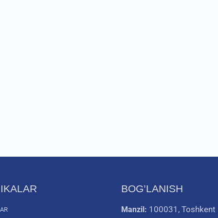
IKALAR
BOG’LANISH
100031, Toshkent
Manzil:
LAR