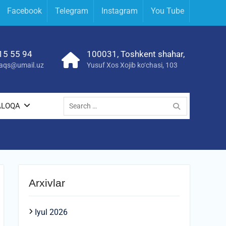
Facebook
Telegram
Instagram
You Tube
15 55 94
100031, Toshkent shahar,
yraqs@umail.uz
Yusuf Xos Xojib ko‘chasi, 103
Search
ALOQA
for:
Arxivlar
Iyul 2026