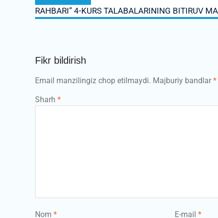
post:
RAHBARI” 4-KURS TALABALARINING BITIRUV MAL
Fikr bildirish
Email manzilingiz chop etilmaydi.
Majburiy bandlar
*
Sharh
*
Nom
*
E-mail
*