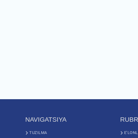
NAVIGATSIYA
RUBR
TUZILMA
E’LON