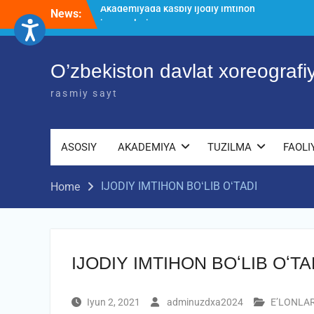
Skip
News:
O’ZBEKISTON DAVLAT XOREOGRAFIYA
to
AKADEMIYASIDA о‘tkazilgan kasbiy
content
(ijodiy) imtihonlarning natijalari
Diqqat e’lon!
O’zbekiston davlat xoreograf
Akademiyada kasbiy ijodiy imtihon
jarayonlari
rasmiy sayt
ASOSIY
AKADEMIYA
TUZILMA
FAOLI
IJODIY IMTIHON BOʻLIB OʻTADI
Home
IJODIY IMTIHON BOʻLIB OʻTA
Iyun 2, 2021
adminuzdxa2024
E’LONLA