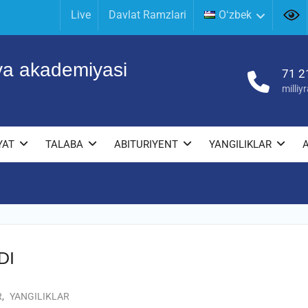
Live
Davlat Ramzlari
Oʻzbek
iya akademiyasi
71 2
milli
YAT
TALABA
ABITURIYENT
YANGILIKLAR
DI
R
,
YANGILIKLAR