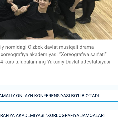
miy nomidagi Oʻzbek davlat musiqali drama
t xoreografiya akademiyasi “Xoreografiya sanʼati”
 4-kurs talabalarining Yakuniy Davlat attestatsiyasi
AMALIY ONLAYN KONFERENSIYASI BO‘LIB O‘TADI
RAFIYA AKADEMIYASI “XOREOGRAFIYA JAMOALARI