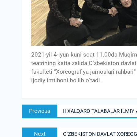
2021-yil 4-iyun kuni soat 11.00da Muqi
teatrining katta zalida Oʻzbekiston davla
fakulteti “Xoreografiya jamoalari rahbari”
ijodiy imtihoni boʻlib oʻtadi.
Post
Previous
Previous
II XALQARO TALABALAR ILMIY-
menyusi
post:
Next
Next
OʻZBEKISTON DAVLAT XOREOG