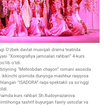
gi Oʻzbek davlat musiqali drama teatrida
asi “Xoreografiya jamoalari rahbari” 4-kurs
oʻlib oʻtdi.
odiriyning “Mehrobdan chayon” romani asosida
kli, ikkinchi qismida dunyoga mashhur raqqosa
shlangan “ISADORA” raqs-spektakli va soʻnggi
ldi.
a hamda kurs rahbari Sh.Xudoynazarova
imtihonga tashrif buyurgan faxriy ustozlar va