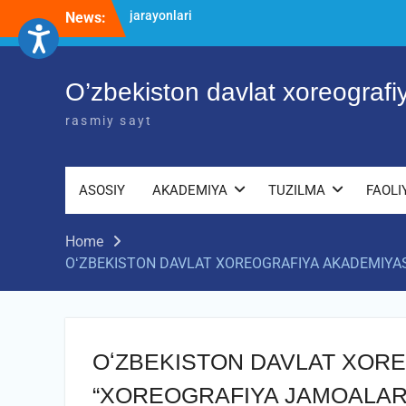
Skip
News:
O’ZBEKISTON DAVLAT XOREOGRAFIYA
to
AKADEMIYASIDA о‘tkazilgan kasbiy
content
(ijodiy) imtihonlarning natijalari
Diqqat e’lon!
O’zbekiston davlat xoreograf
Akademiyada kasbiy ijodiy imtihon
jarayonlari
rasmiy sayt
ASOSIY
AKADEMIYA
TUZILMA
FAOLI
Home
OʻZBEKISTON DAVLAT XOREOGRAFIYA AKADEMIYASI
OʻZBEKISTON DAVLAT XOR
“XOREOGRAFIYA JAMOALARI