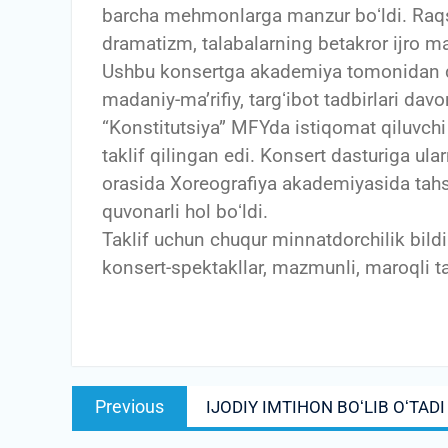
barcha mehmonlarga manzur boʻldi. Raqs-
dramatizm, talabalarning betakror ijro ma
Ushbu konsertga akademiya tomonidan do
madaniy-maʼrifiy, targʻibot tadbirlari da
“Konstitutsiya” MFYda istiqomat qiluvchi 
taklif qilingan edi. Konsert dasturiga ular
orasida Xoreografiya akademiyasida tahsil
quvonarli hol boʻldi.
Taklif uchun chuqur minnatdorchilik bi
konsert-spektakllar, mazmunli, maroqli tadb
Post
Previous
Previous
IJODIY IMTIHON BOʻLIB OʻTADI
menyusi
post: