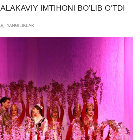
LAKAVIY IMTIHONI BOʻLIB OʻTDI
AR
,
YANGILIKLAR