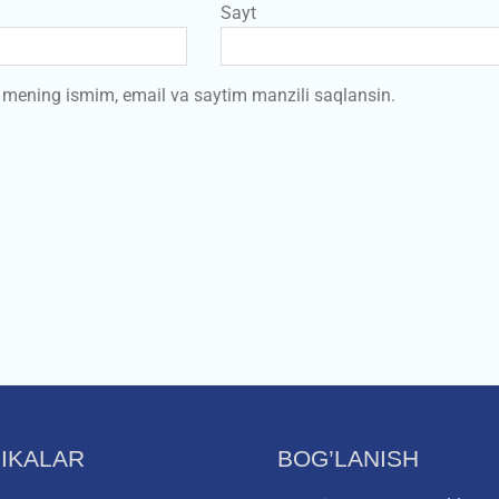
Sayt
a mening ismim, email va saytim manzili saqlansin.
IKALAR
BOG’LANISH