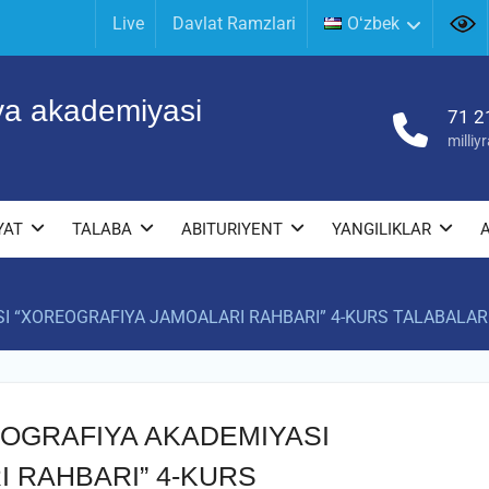
Live
Davlat Ramzlari
Oʻzbek
iya akademiyasi
71 2
milli
YAT
TALABA
ABITURIYENT
YANGILIKLAR
 “XOREOGRAFIYA JAMOALARI RAHBARI” 4-KURS TALABALARIN
EOGRAFIYA AKADEMIYASI
 RAHBARI” 4-KURS