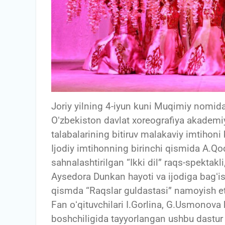
Joriy yilning 4-iyun kuni Muqimiy nomida
Oʻzbekiston davlat xoreografiya akademiy
talabalarining bitiruv malakaviy imtihoni b
Ijodiy imtihonning birinchi qismida A.Q
sahnalashtirilgan “Ikki dil” raqs-spekta
Aysedora Dunkan hayoti va ijodiga bagʻi
qismda “Raqslar guldastasi” namoyish eti
Fan oʻqituvchilari I.Gorlina, G.Usmonov
boshchiligida tayyorlangan ushbu dastur 