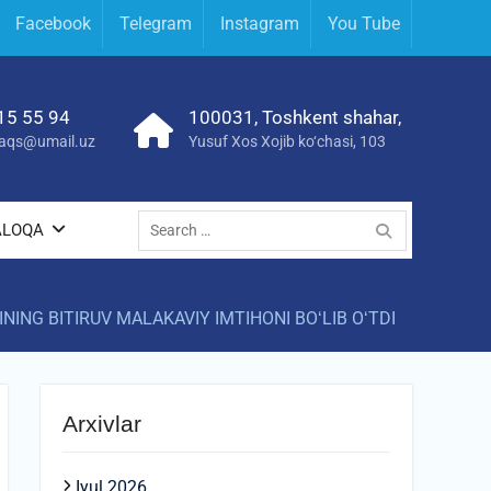
Facebook
Telegram
Instagram
You Tube
15 55 94
100031, Toshkent shahar,
yraqs@umail.uz
Yusuf Xos Xojib ko‘chasi, 103
Search
ALOQA
for:
ING BITIRUV MALAKAVIY IMTIHONI BOʻLIB OʻTDI
Arxivlar
Iyul 2026