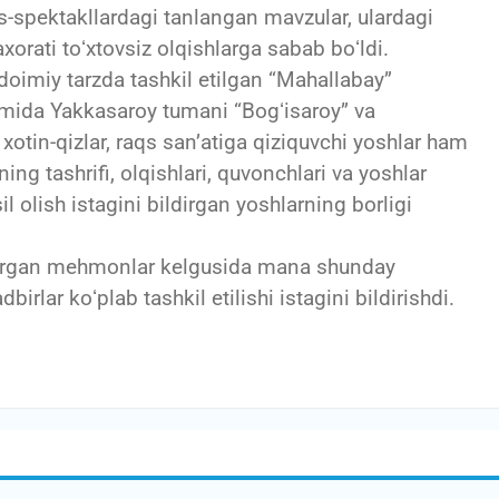
spektakllardagi tanlangan mavzular, ulardagi
xorati toʻxtovsiz olqishlarga sabab boʻldi.
imiy tarzda tashkil etilgan “Mahallabay”
vomida Yakkasaroy tumani “Bogʻisaroy” va
xotin-qizlar, raqs sanʼatiga qiziquvchi yoshlar ham
ning tashrifi, olqishlari, quvonchlari va yoshlar
 olish istagini bildirgan yoshlarning borligi
ldirgan mehmonlar kelgusida mana shunday
irlar koʻplab tashkil etilishi istagini bildirishdi.