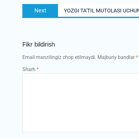
Next
Next
YOZGI TA’TIL MUTOLASI UCHU
post:
Fikr bildirish
Email manzilingiz chop etilmaydi.
Majburiy bandlar
*
Sharh
*