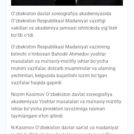
Oʻzbekiston davlat xoreografiya akademiyasida
Oʻzbekiston Respublikasi Madaniyat vazirligi
vakillari va akademiya jamoasi ishtirokida yigʻilish
boʻlib oʻtdi.
Oʻzbekiston Respublikasi Madaniyat vazirining
birinchi oʻrinbosari Bahodir Ahmedov yoshlar
masalalari va maʼnaviy-maʼrifiy ishlar boʻyicha
muhim vazifalar, dolzarb muammolar va ularning
yechimlari, kelgusida bajarilishi lozim boʻlgan
vazifalar haqida gapirdi.
Nozim Kasimov Oʻzbekiston davlat xoreografiya
akademiyasi Yoshlar masalalari va maʼnaviy-maʼrifiy
ishlar boʻyicha prorektori lavozimiga rasman
tayinlangani eʼlon qilindi.
N.Kasimov Oʻzbekiston davlat sanʼat va madaniyat