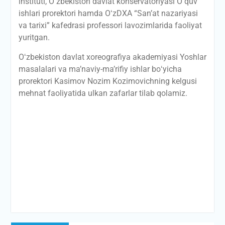
instituti, Oʻzbekiston davlat konservatoriyasi Oʻquv
ishlari prorektori hamda OʻzDXA “Sanʼat nazariyasi
va tarixi” kafedrasi professori lavozimlarida faoliyat
yuritgan.
Oʻzbekiston davlat xoreografiya akademiyasi Yoshlar
masalalari va maʼnaviy-maʼrifiy ishlar boʻyicha
prorektori Kasimov Nozim Kozimovichning kelgusi
mehnat faoliyatida ulkan zafarlar tilab qolamiz.
Post