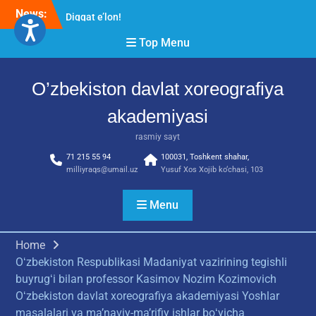
Skip
News:
Diqqat e’lon!
to
Akademiyada “Bitiruvchi –
content
Top Menu
2026” tadbiri bo‘lib o‘tdi
RESPUBLIKA ILMIY-
AMALIY ANJUMANI!!!
O’zbekiston davlat xoreografiya
akademiyasi
rasmiy sayt
71 215 55 94
100031, Toshkent shahar,
milliyraqs@umail.uz
Yusuf Xos Xojib ko‘chasi, 103
Menu
Home
Oʻzbekiston Respublikasi Madaniyat vazirining tegishli
buyrugʻi bilan professor Kasimov Nozim Kozimovich
Oʻzbekiston davlat xoreografiya akademiyasi Yoshlar
masalalari va maʼnaviy-maʼrifiy ishlar boʻyicha