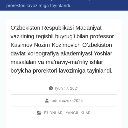
prorektori lavozimiga tayinlandi.
Oʻzbekiston Respublikasi Madaniyat
vazirining tegishli buyrugʻi bilan professor
Kasimov Nozim Kozimovich Oʻzbekiston
davlat xoreografiya akademiyasi Yoshlar
masalalari va maʼnaviy-maʼrifiy ishlar
boʻyicha prorektori lavozimiga tayinlandi.
Iyun 17, 2021
adminuzdxa2024
E’LONLAR
,
YANGILIKLAR