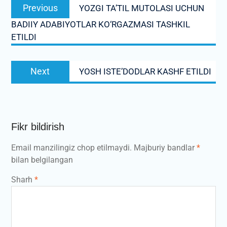
Previous
Previous
YOZGI TA’TIL MUTOLASI UCHUN
menyusi
post:
BADIIY ADABIYOTLAR KO‘RGAZMASI TASHKIL
ETILDI
Next
Next
YOSH ISTEʼDODLAR KASHF ETILDI
post:
Fikr bildirish
Email manzilingiz chop etilmaydi.
Majburiy bandlar
*
bilan belgilangan
Sharh
*