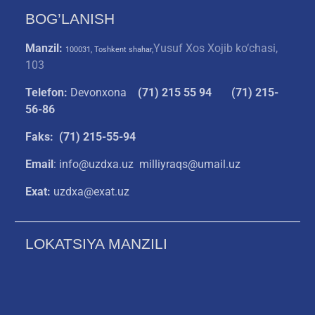
BOG’LANISH
Manzil:
Yusuf Xos Xojib ko‘chasi,
100031, Toshkent shahar,
103
Telefon:
Devonxona
(
71) 215 55 94
(71) 215-
56-86
Faks: (71) 215-55-94
Email
: info@uzdxa.uz milliyraqs@umail.uz
Exat:
uzdxa@exat.uz
LOKATSIYA MANZILI