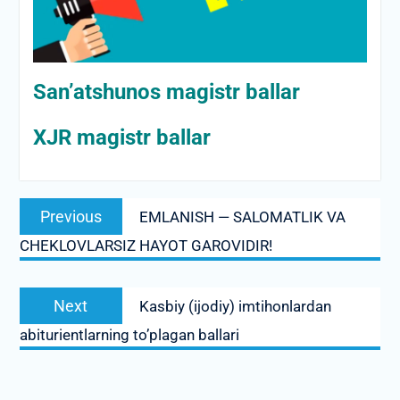
San’atshunos magistr ballar
XJR magistr ballar
Post
Previous
Previous
EMLANISH — SALOMATLIK VA
menyusi
post:
CHEKLOVLARSIZ HAYOT GAROVIDIR!
Next
Next
Kasbiy (ijodiy) imtihonlardan
post:
abiturientlarning to’plagan ballari