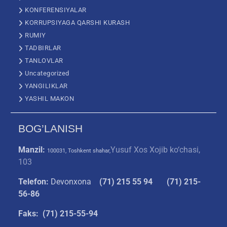
KONFERENSIYALAR
KORRUPSIYAGA QARSHI KURASH
RUMIY
TADBIRLAR
TANLOVLAR
Uncategorized
YANGILIKLAR
YASHIL MAKON
BOG’LANISH
Manzil:
Yusuf Xos Xojib ko‘chasi,
100031, Toshkent shahar,
103
Telefon:
Devonxona
(
71) 215 55 94
(71) 215-
56-86
Faks: (71) 215-55-94