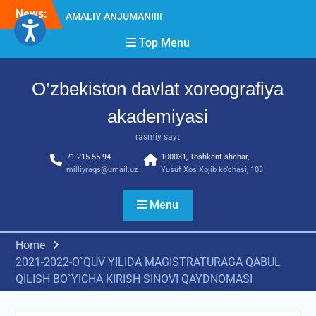
Skip
News:
Diqqat e’lon!
to
Akademiyada “Bitiruvchi –
content
Top Menu
2026” tadbiri bo‘lib o‘tdi
RESPUBLIKA ILMIY-
AMALIY ANJUMANI!!!
O’zbekiston davlat xoreografiya
akademiyasi
rasmiy sayt
71 215 55 94
100031, Toshkent shahar,
milliyraqs@umail.uz
Yusuf Xos Xojib ko‘chasi, 103
Menu
Home
2021-2022-O`QUV YILIDA MAGISTRATURAGA QABUL
QILISH BO`YICHA KIRISH SINOVI QAYDNOMASI