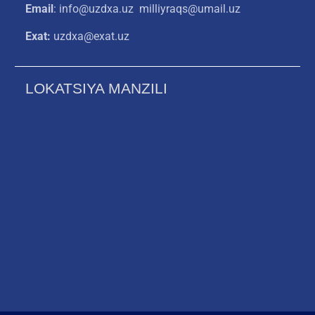
Email
: info@uzdxa.uz milliyraqs@umail.uz
Exat:
uzdxa@exat.uz
LOKATSIYA MANZILI