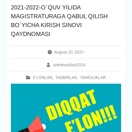
2021-2022-O`QUV YILIDA
MAGISTRATURAGA QABUL QILISH
BO`YICHA KIRISH SINOVI
QAYDNOMASI
Avgust 20, 2021
adminuzdxa2024
E’LONLAR
,
TADBIRLAR
,
YANGILIKLAR