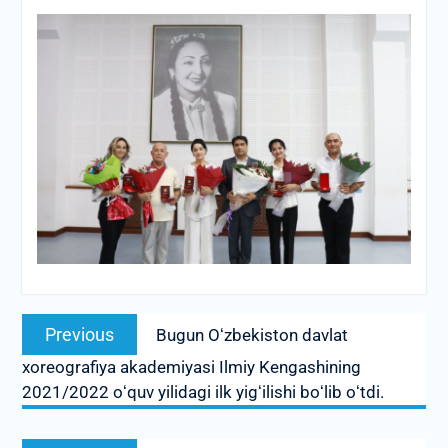
Post
Previous
Previous
Bugun Oʻzbekiston davlat
menyusi
post:
xoreografiya akademiyasi Ilmiy Kengashining
2021/2022 oʻquv yilidagi ilk yigʻilishi boʻlib oʻtdi.