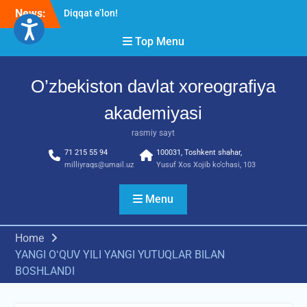
Skip
News:
Diqqat e’lon!
to
Akademiyada “Bitiruvchi –
content
Top Menu
2026” tadbiri bo‘lib o‘tdi
RESPUBLIKA ILMIY-
AMALIY ANJUMANI!!!
O’zbekiston davlat xoreografiya
akademiyasi
rasmiy sayt
71 215 55 94
100031, Toshkent shahar,
milliyraqs@umail.uz
Yusuf Xos Xojib ko‘chasi, 103
Menu
Home
YANGI OʻQUV YILI YANGI YUTUQLAR BILAN
BOSHLANDI