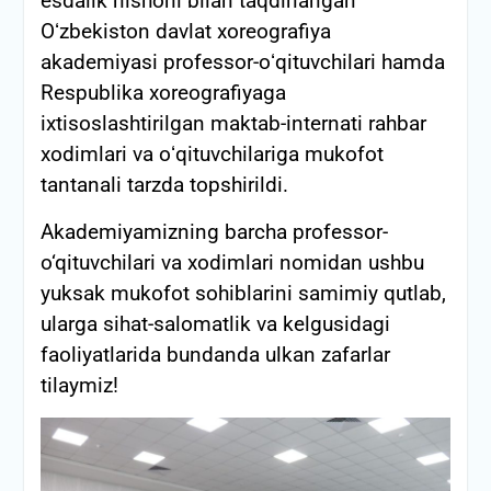
esdalik nishoni bilan taqdirlangan
Oʻzbekiston davlat xoreografiya
akademiyasi professor-oʻqituvchilari hamda
Respublika xoreografiyaga
ixtisoslashtirilgan maktab-internati rahbar
xodimlari va oʻqituvchilariga mukofot
tantanali tarzda topshirildi.
Akademiyamizning barcha professor-
o‘qituvchilari va xodimlari nomidan ushbu
yuksak mukofot sohiblarini samimiy qutlab,
ularga sihat-salomatlik va kelgusidagi
faoliyatlarida bundanda ulkan zafarlar
tilaymiz!