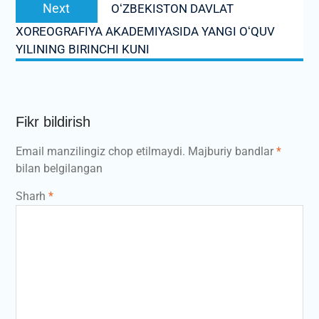
Next
Next
OʻZBEKISTON DAVLAT
post:
XOREOGRAFIYA AKADEMIYASIDA YANGI OʻQUV
YILINING BIRINCHI KUNI
Fikr bildirish
Email manzilingiz chop etilmaydi.
Majburiy bandlar
*
bilan belgilangan
Sharh
*