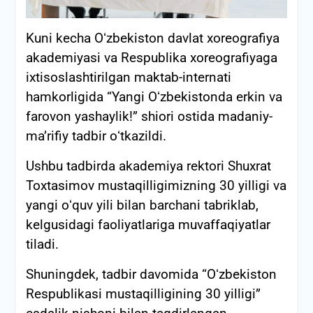
Kuni kecha Oʻzbekiston davlat xoreografiya
akademiyasi va Respublika xoreografiyaga
ixtisoslashtirilgan maktab-internati
hamkorligida “Yangi Oʻzbekistonda erkin va
farovon yashaylik!” shiori ostida madaniy-
maʼrifiy tadbir oʻtkazildi.
Ushbu tadbirda akademiya rektori Shuxrat
Toxtasimov mustaqilligimizning 30 yilligi va
yangi oʻquv yili bilan barchani tabriklab,
kelgusidagi faoliyatlariga muvaffaqiyatlar
tiladi.
Shuningdek, tadbir davomida “Oʻzbekiston
Respublikasi mustaqilligining 30 yilligi”