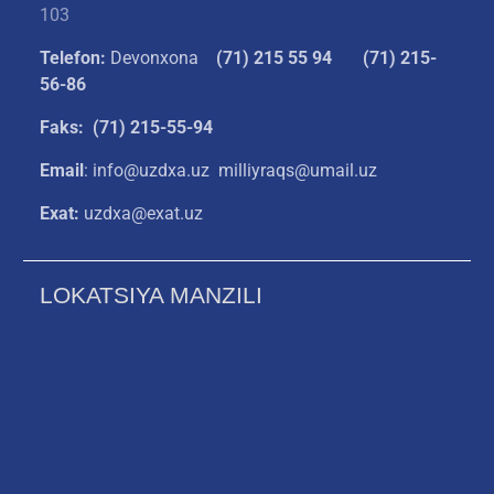
103
Telefon:
Devonxona
(
71) 215 55 94
(71) 215-
56-86
Faks: (71) 215-55-94
Email
: info@uzdxa.uz milliyraqs@umail.uz
Exat:
uzdxa@exat.uz
LOKATSIYA MANZILI