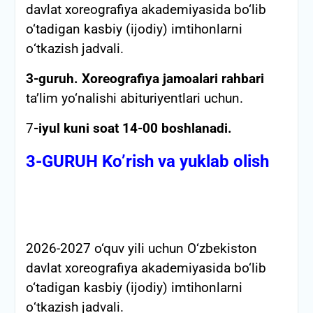
davlat xoreografiya akademiyasida bo‘lib
o‘tadigan kasbiy (ijodiy) imtihonlarni
о‘tkazish jadvali.
3-guruh.
Xoreografiya jamoalari rahbari
ta’lim yo‘nalishi abituriyentlari uchun.
7
-iyul kuni soat 14-00 boshlanadi.
3-GURUH Ko’rish va yuklab olish
2026-2027 o‘quv yili uchun O‘zbekiston
davlat xoreografiya akademiyasida bo‘lib
o‘tadigan kasbiy (ijodiy) imtihonlarni
о‘tkazish jadvali.