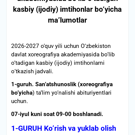
kasbiy (ijodiy) imtihonlar bo‘yicha
ma’lumotlar
2026-2027 o‘quv yili uchun O‘zbekiston
davlat xoreografiya akademiyasida bo‘lib
o‘tadigan kasbiy (ijodiy) imtihonlarni
о‘tkazish jadvali.
1-guruh.
San’atshunoslik (xoreografiya
bo’yicha
) ta’lim yo‘nalishi abituriyentlari
uchun.
07-iyul kuni soat 09-00 boshlanadi.
1-GURUH Ko’rish va yuklab olish