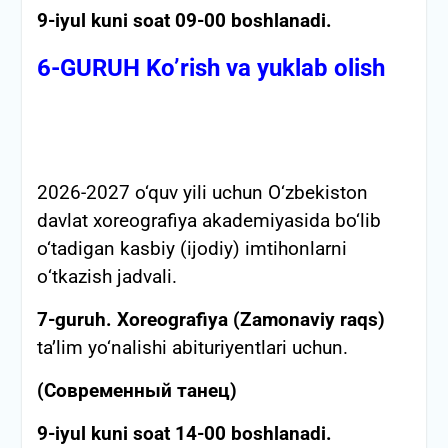
9-iyul kuni soat 09-00 boshlanadi.
6-GURUH Ko’rish va yuklab olish
2026-2027 o‘quv yili uchun O‘zbekiston
davlat xoreografiya akademiyasida bo‘lib
o‘tadigan kasbiy (ijodiy) imtihonlarni
о‘tkazish jadvali.
7-guruh.
Xoreografiya (Zamonaviy raqs)
ta’lim yo‘nalishi abituriyentlari uchun.
(Современный танец)
9-iyul kuni soat 14-00 boshlanadi.