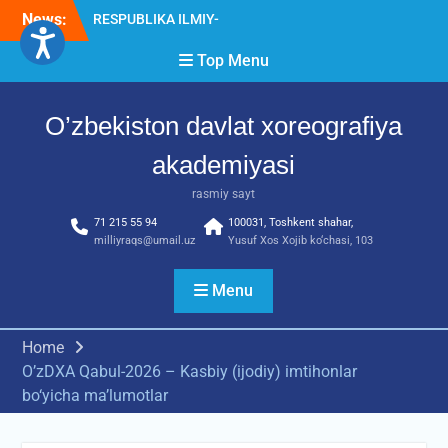
Skip
News:
Diqqat e’lon!
to
Akademiyada “Bitiruvchi –
content
Top Menu
2026” tadbiri bo‘lib o‘tdi
RESPUBLIKA ILMIY-
AMALIY ANJUMANI!!!
O’zbekiston davlat xoreografiya
akademiyasi
rasmiy sayt
71 215 55 94
100031, Toshkent shahar,
milliyraqs@umail.uz
Yusuf Xos Xojib ko‘chasi, 103
Menu
Home
O’zDXA Qabul-2026 – Kasbiy (ijodiy) imtihonlar
bo‘yicha ma’lumotlar