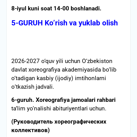
8-iyul kuni soat 14-00 boshlanadi.
5-GURUH Ko’rish va yuklab olish
2026-2027 o‘quv yili uchun O‘zbekiston
davlat xoreografiya akademiyasida bo‘lib
o‘tadigan kasbiy (ijodiy) imtihonlarni
о‘tkazish jadvali.
6-guruh.
Xoreografiya jamoalari rahbari
ta’lim yo‘nalishi abituriyentlari uchun.
(Руководитель хореографических
коллективов)