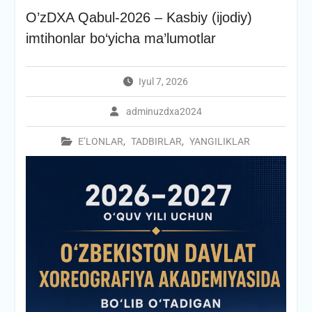
O’zDXA Qabul-2026 – Kasbiy (ijodiy)
imtihonlar bo‘yicha ma’lumotlar
Iyul 7, 2026
adminuzdxa2024
E’LONLAR
,
TADBIRLAR
,
YANGILIKLAR