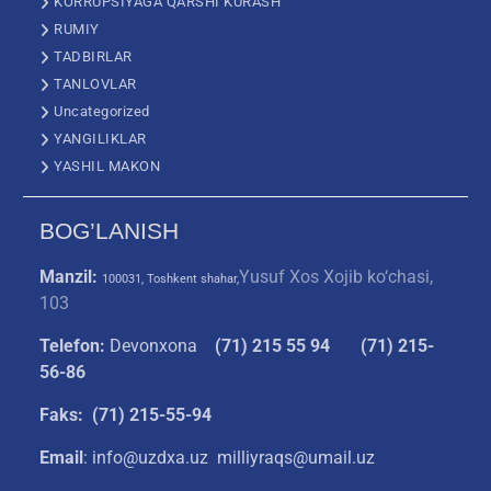
KORRUPSIYAGA QARSHI KURASH
RUMIY
TADBIRLAR
TANLOVLAR
Uncategorized
YANGILIKLAR
YASHIL MAKON
BOG’LANISH
Manzil:
Yusuf Xos Xojib ko‘chasi,
100031, Toshkent shahar,
103
Telefon:
Devonxona
(
71) 215 55 94
(71) 215-
56-86
Faks: (71) 215-55-94
Email
: info@uzdxa.uz milliyraqs@umail.uz