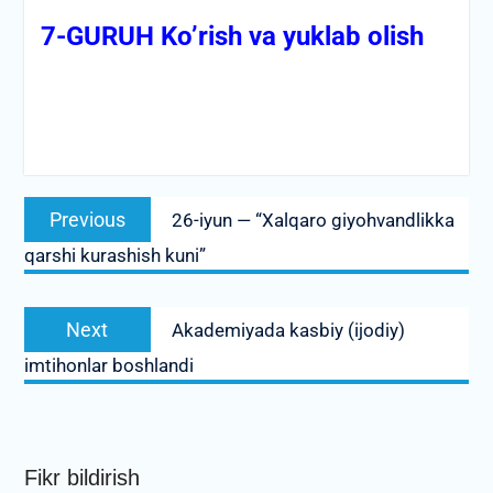
7-GURUH Ko’rish va yuklab olish
Post
Previous
Previous
26-iyun — “Xalqaro giyohvandlikka
menyusi
post:
qarshi kurashish kuni”
Next
Next
Akademiyada kasbiy (ijodiy)
post:
imtihonlar boshlandi
Fikr bildirish