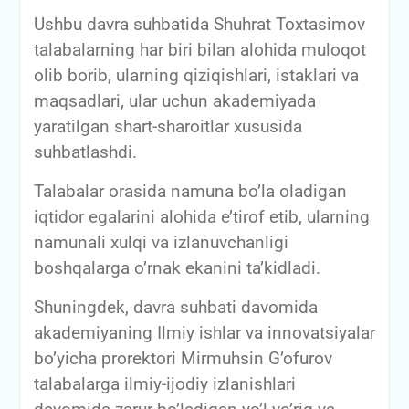
Ushbu davra suhbatida Shuhrat Toxtasimov
talabalarning har biri bilan alohida muloqot
olib borib, ularning qiziqishlari, istaklari va
maqsadlari, ular uchun akademiyada
yaratilgan shart-sharoitlar xususida
suhbatlashdi.
Talabalar orasida namuna bo’la oladigan
iqtidor egalarini alohida e’tirof etib, ularning
namunali xulqi va izlanuvchanligi
boshqalarga o’rnak ekanini ta’kidladi.
Shuningdek, davra suhbati davomida
akademiyaning Ilmiy ishlar va innovatsiyalar
bo’yicha prorektori Mirmuhsin G’ofurov
talabalarga ilmiy-ijodiy izlanishlari