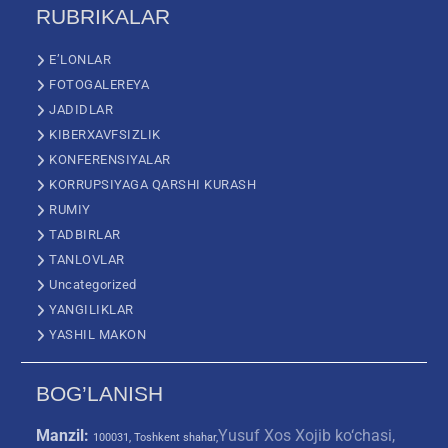
RUBRIKALAR
E’LONLAR
FOTOGALEREYA
JADIDLAR
KIBERXAVFSIZLIK
KONFERENSIYALAR
KORRUPSIYAGA QARSHI KURASH
RUMIY
TADBIRLAR
TANLOVLAR
Uncategorized
YANGILIKLAR
YASHIL MAKON
BOG’LANISH
Manzil:
Yusuf Xos Xojib ko‘chasi,
100031, Toshkent shahar,