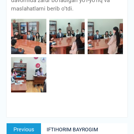
davomida zarur bo’ladigan yo’l-yo’riq va
maslahatlarni berib o’tdi.
Post
Previous
Previous
IFTIHORIM BAYROGIM
menyusi
post: