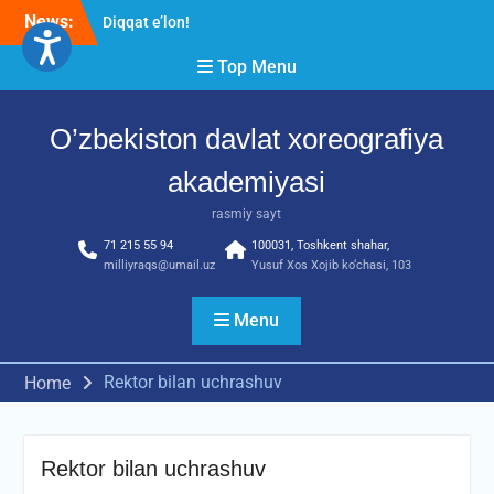
Skip
News:
Diqqat e’lon!
to
Akademiyada “Bitiruvchi –
content
Top Menu
2026” tadbiri bo‘lib o‘tdi
RESPUBLIKA ILMIY-
AMALIY ANJUMANI!!!
O’zbekiston davlat xoreografiya
akademiyasi
rasmiy sayt
71 215 55 94
100031, Toshkent shahar,
milliyraqs@umail.uz
Yusuf Xos Xojib ko‘chasi, 103
Menu
Rektor bilan uchrashuv
Home
Rektor bilan uchrashuv