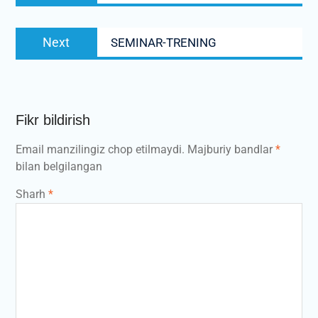
Next
Next
SEMINAR-TRENING
post:
Fikr bildirish
Email manzilingiz chop etilmaydi.
Majburiy bandlar
*
bilan belgilangan
Sharh
*