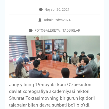
Noyabr 20, 2021
adminuzdxa2024
FOTOGALEREYA
,
TADBIRLAR
Joriy yilning 19-noyabr kuni O’zbekiston
davlat xoreografiya akademiyasi rektori
Shuhrat Toxtasimovning bir guruh iqtidorli
talabalar bilan davra suhbati bo’lib o’tdi.