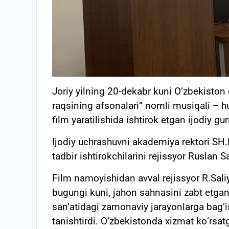
Joriy yilning 20-dekabr kuni О‘zbekiston
raqsining afsonalari” nomli musiqali – hu
film yaratilishida ishtirok etgan ijodiy gur
Ijodiy uchrashuvni akademiya rektori SH.
tadbir ishtirokchilarini rejissyor Ruslan Sa
Film namoyishidan avval rejissyor R.Saliy
bugungi kuni, jahon sahnasini zabt etgan 
san’atidagi zamonaviy jarayonlarga bag‘is
tanishtirdi. О‘zbekistonda xizmat kо‘rsa