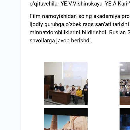
о‘qituvchilar YE.V.Vishinskaya, YE.A.Kari-
Film namoyishidan sо‘ng akademiya profess
ijodiy guruhga о‘zbek raqs san’ati tarixi
minnatdorchiliklarini bildirishdi. Ruslan S
savollarga javob berishdi.