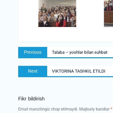
Post
Previous
Previous
Talaba – yoshlar bilan suhbat
menyusi
post:
Next
Next
VIKTORINA TASHKIL ETILDI
post:
Fikr bildirish
Email manzilingiz chop etilmaydi.
Majburiy bandlar
*