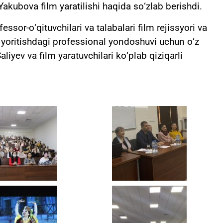
Yakubova film yaratilishi haqida sо‘zlab berishdi.
or-о‘qituvchilari va talabalari film rejissyori va
ni yoritishdagi professional yondoshuvi uchun о‘z
aliyev va film yaratuvchilari kо‘plab qiziqarli