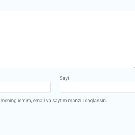
Sayt
a mening ismim, email va saytim manzili saqlansin.