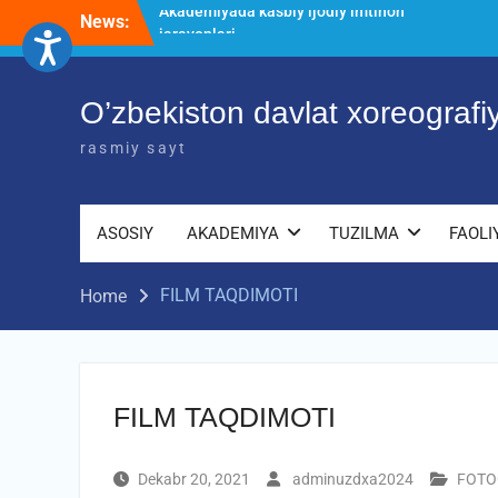
Skip
News:
O’ZBEKISTON DAVLAT XOREOGRAFIYA
to
AKADEMIYASIDA о‘tkazilgan kasbiy
content
(ijodiy) imtihonlarning natijalari
Diqqat e’lon!
O’zbekiston davlat xoreograf
Akademiyada kasbiy ijodiy imtihon
jarayonlari
rasmiy sayt
ASOSIY
AKADEMIYA
TUZILMA
FAOLI
FILM TAQDIMOTI
Home
FILM TAQDIMOTI
Dekabr 20, 2021
adminuzdxa2024
FOTO