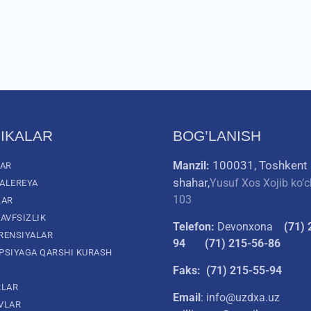
IKALAR
BOG’LANISH
100031, Toshkent
Manzil:
LAR
shahar,
Yusuf Xos Xojib ko‘c
ALEREYA
103
LAR
AVFSIZLIK
Telefon:
Devonxona
(
71) 
RENSIYALAR
94
(71) 215-56-86
PSIYAGA QARSHI KURASH
Faks: (71) 215-55-94
RLAR
Email
: info@uzdxa.uz
VLAR