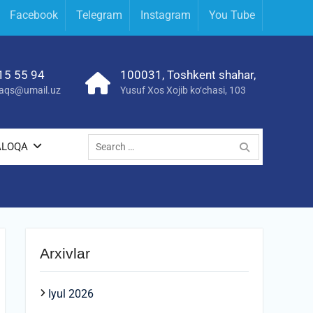
Facebook
Telegram
Instagram
You Tube
15 55 94
100031, Toshkent shahar,
yraqs@umail.uz
Yusuf Xos Xojib ko‘chasi, 103
Search
ALOQA
for:
Arxivlar
Iyul 2026