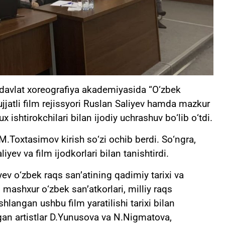
 davlat xoreografiya akademiyasida “О‘zbek
jjatli film rejissyori Ruslan Saliyev hamda mazkur
ux ishtirokchilari bilan ijodiy uchrashuv bо‘lib о‘tdi.
M.Toxtasimov kirish sо‘zi ochib berdi. Sо‘ngra,
liyev va film ijodkorlari bilan tanishtirdi.
ev о‘zbek raqs san’atining qadimiy tarixi va
mashxur о‘zbek san’atkorlari, milliy raqs
hlangan ushbu film yaratilishi tarixi bilan
tgan artistlar D.Yunusova va N.Nigmatova,