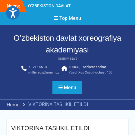
Skip
News:
O’ZBEKISTON DAVLAT
to
XOREOGRAFIYA
content
Top Menu
AKADEMIYASIDA
о‘tkazilgan kasbiy (ijodiy)
imtihonlarning natijalari
O’zbekiston davlat xoreografiya
Diqqat e’lon!
Akademiyada kasbiy ijodiy
akademiyasi
imtihon jarayonlari
rasmiy sayt
71 215 55 94
100031, Toshkent shahar,
milliyraqs@umail.uz
Yusuf Xos Xojib ko‘chasi, 103
Menu
VIKTORINA TASHKIL ETILDI
Home
VIKTORINA TASHKIL ETILDI