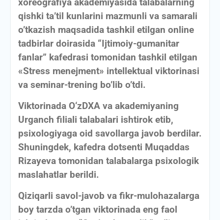
xoreografiya akademiyasida talabalarning
qishki ta’til kunlarini mazmunli va samarali
o’tkazish maqsadida tashkil etilgan online
tadbirlar doirasida “Ijtimoiy-gumanitar
fanlar” kafedrasi tomonidan tashkil etilgan
«Stress menejment» intellektual viktorinasi
va seminar-trening bo’lib o’tdi.
Viktorinada О‘zDXA va akademiyaning
Urganch filiali talabalari ishtirok etib,
psixologiyaga oid savollarga javob berdilar.
Shuningdek, kafedra dotsenti Muqaddas
Rizayeva tomonidan talabalarga psixologik
maslahatlar berildi.
Qiziqarli savol-javob va fikr-mulohazalarga
boy tarzda o’tgan viktorinada eng faol