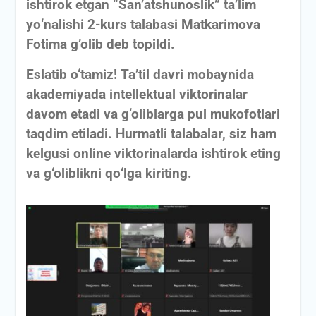
ishtirok etgan “San’atshunoslik” ta’lim
yо‘nalishi 2-kurs talabasi Matkarimova
Fotima g’olib deb topildi.
Eslatib o‘tamiz! Ta’til davri mobaynida
akademiyada intellektual viktorinalar
davom etadi va g‘oliblarga pul mukofotlari
taqdim etiladi. Hurmatli talabalar, siz ham
kelgusi online viktorinalarda ishtirok eting
va g‘oliblikni qо‘lga kiriting.