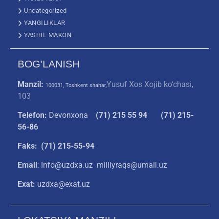
Uncategorized
YANGILIKLAR
YASHIL MAKON
BOG’LANISH
Manzil:
Yusuf Xos Xojib ko‘chasi,
100031, Toshkent shahar,
103
Telefon:
Devonxona
(
71) 215 55 94
(71) 215-
56-86
Faks: (71) 215-55-94
Email
: info@uzdxa.uz milliyraqs@umail.uz
Exat:
uzdxa@exat.uz