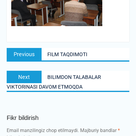
Post
Previous
Previous
FILM TAQDIMOTI
menyusi
post:
Next
Next
BILIMDON TALABALAR
post:
VIKTORINASI DAVOM ETMOQDA
Fikr bildirish
Email manzilingiz chop etilmaydi.
Majburiy bandlar
*