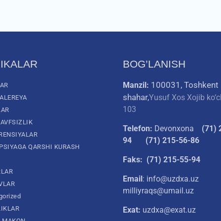
IKALAR
BOG’LANISH
100031, Toshkent
Manzil:
LAR
shahar,
Yusuf Xos Xojib ko‘c
ALEREYA
103
LAR
AVFSIZLIK
Telefon:
Devonxona
(
71) 
RENSIYALAR
94
(71) 215-56-86
PSIYAGA QARSHI KURASH
Faks: (71) 215-55-94
RLAR
Email
: info@uzdxa.uz
VLAR
milliyraqs@umail.uz
gorized
LIKLAR
Exat:
uzdxa@exat.uz
L MAKON