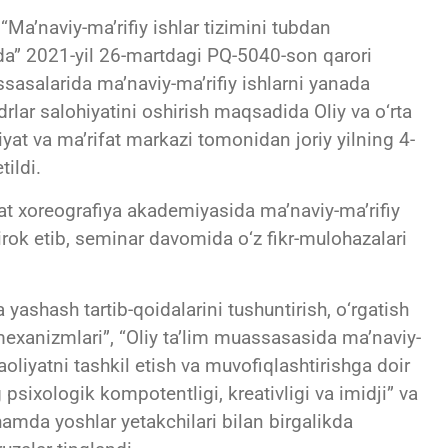
Ma’naviy-ma’rifiy ishlar tizimini tubdan
isida” 2021-yil 26-martdagi PQ-5040-son qarori
ssasalarida ma’naviy-ma’rifiy ishlarni yanada
drlar salohiyatini oshirish maqsadida Oliy va о‘rta
iyat va ma’rifat markazi tomonidan joriy yilning 4-
tildi.
t xoreografiya akademiyasida ma’naviy-ma’rifiy
irok etib, seminar davomida о‘z fikr-mulohazalari
 yashash tartib-qoidalarini tushuntirish, о‘rgatish
exanizmlari”, “Oliy ta’lim muassasasida ma’naviy-
faoliyatni tashkil etish va muvofiqlashtirishga doir
psixologik kompotentligi, kreativligi va imidji” va
hamda yoshlar yetakchilari bilan birgalikda