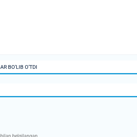
R BО‘LIB О‘TDI
bilan belgilangan