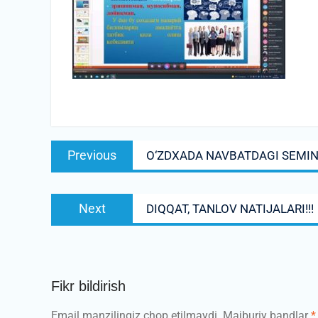
Post
Previous
Previous
О‘ZDXADA NAVBATDAGI SEMINA
menyusi
post:
Next
Next
DIQQAT, TANLOV NATIJALARI!!!
post:
Fikr bildirish
Email manzilingiz chop etilmaydi.
Majburiy bandlar
*