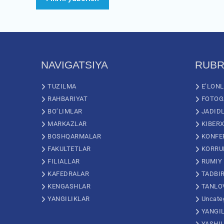
NAVIGATSIYA
RUBR
TUZILMA
E’LON
RAHBARIYAT
FOTOG
BO’LIMLAR
JADID
MARKAZLAR
KIBERX
BOSHQARMALAR
KONFE
FAKULTETLAR
KORRU
FILIALLAR
RUMIY
KAFEDRALAR
TADBI
KENGASHLAR
TANLO
YANGILIKLAR
Uncate
YANGI
YASHI