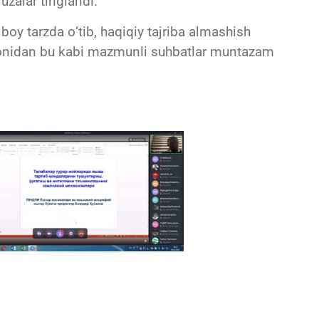
uzalar tinglandi.
oy tarzda о‘tib, haqiqiy tajriba almashish
monidan bu kabi mazmunli suhbatlar muntazam