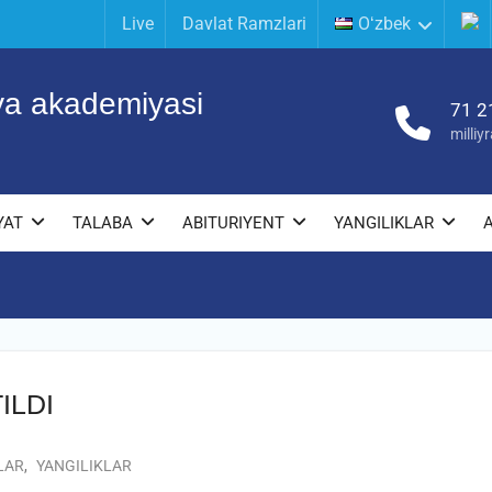
Live
Davlat Ramzlari
Oʻzbek
iya akademiyasi
71 2
milli
YAT
TALABA
ABITURIYENT
YANGILIKLAR
ILDI
LAR
,
YANGILIKLAR