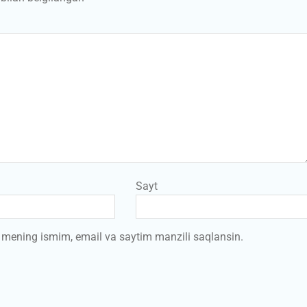
Sayt
a mening ismim, email va saytim manzili saqlansin.