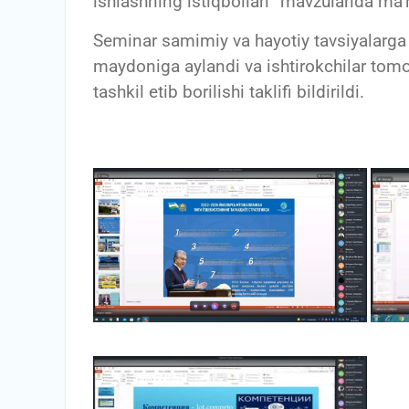
ishlashning istiqbollari” mavzularida ma’r
Seminar samimiy va hayotiy tavsiyalarga b
maydoniga aylandi va ishtirokchilar to
tashkil etib borilishi taklifi bildirildi.