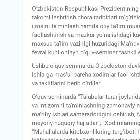
О‘zbekiston Respublikasi Prezidentining “
takomillashtirish chora tadbirlari tо‘g‘r
ijrosini ta’minlash hamda oliy ta’lim mua
faollashtirish va mazkur yо‘nalishdagi ka
maxsus ta’lim vazirligi huzuridagi Ma’nav
fevral kuni onlayn о‘quv-seminar tashkil e
Ushbu о‘quv-seminarda О‘zbekiston davla
ishlarga mas’ul barcha xodimlar faol isht
va takliflarini berib о‘tdilar.
О‘quv-seminarda “Talabalar turar joylarida
va intizomni ta’minlashning zamonaviy m
ma’rifiy ishlari samaradorligini oshirish, 
meyoriy-huquqiy hujjatlar”, “Xodimlarning 
“Mahallalarda kitobxonlikning targ‘iboti 