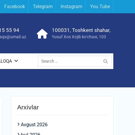
Facebook
Telegram
Instagram
You Tube
15 55 94
100031, Toshkent shahar,
yraqs@umail.uz
Yusuf Xos Xojib ko‘chasi, 103
Search
ALOQA
for:
Arxivlar
Avgust 2026
Iyul 2026