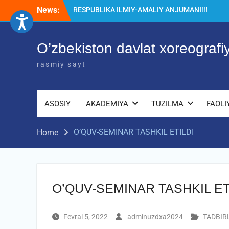
Skip
News:
RESPUBLIKA ILMIY-AMALIY ANJUMANI!!!
to
Diqqat e’lon!
content
Akademiyada “Bitiruvchi – 2026” tadbiri
bo‘lib o‘tdi
O’zbekiston davlat xoreograf
rasmiy sayt
ASOSIY
AKADEMIYA
TUZILMA
FAOLI
O’QUV-SEMINAR TASHKIL ETILDI
Home
O’QUV-SEMINAR TASHKIL ET
Fevral 5, 2022
adminuzdxa2024
TADBIR