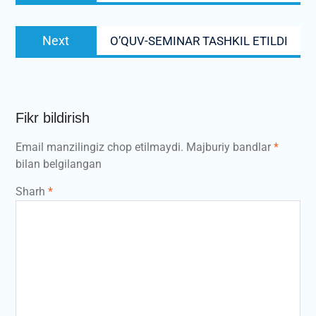
Next
Next
O’QUV-SEMINAR TASHKIL ETILDI
post:
Fikr bildirish
Email manzilingiz chop etilmaydi.
Majburiy bandlar
*
bilan belgilangan
Sharh
*