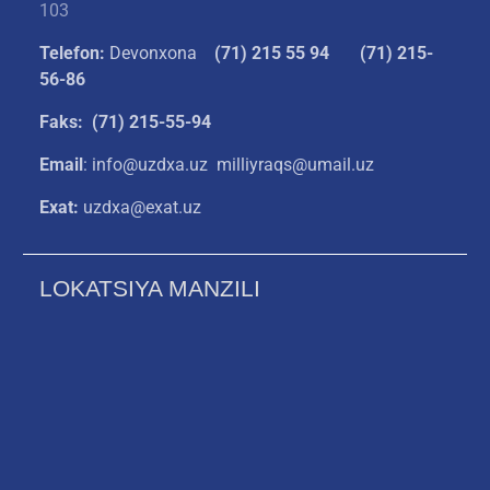
103
Telefon:
Devonxona
(
71) 215 55 94
(71) 215-
56-86
Faks: (71) 215-55-94
Email
: info@uzdxa.uz milliyraqs@umail.uz
Exat:
uzdxa@exat.uz
LOKATSIYA MANZILI