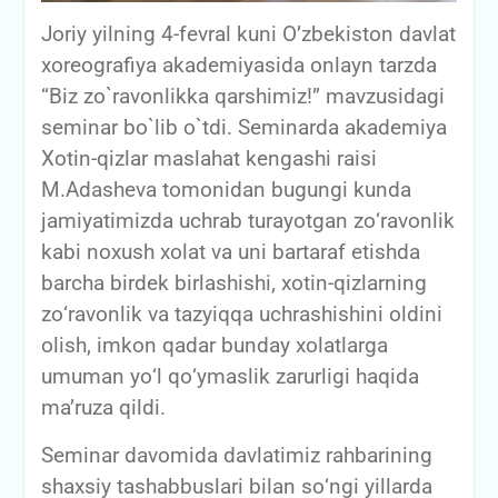
Joriy yilning 4-fevral kuni O’zbekiston davlat
xoreografiya akademiyasida onlayn tarzda
“Biz zo`ravonlikka qarshimiz!” mavzusidagi
seminar bo`lib o`tdi. Seminarda akademiya
Xotin-qizlar maslahat kengashi raisi
M.Adasheva tomonidan bugungi kunda
jamiyatimizda uchrab turayotgan zо‘ravonlik
kabi noxush xolat va uni bartaraf etishda
barcha birdek birlashishi, xotin-qizlarning
zо‘ravonlik va tazyiqqa uchrashishini oldini
olish, imkon qadar bunday xolatlarga
umuman yо‘l qо‘ymaslik zarurligi haqida
ma’ruza qildi.
Seminar davomida davlatimiz rahbarining
shaxsiy tashabbuslari bilan sо‘ngi yillarda