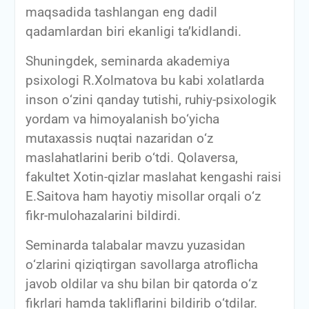
maqsadida tashlangan eng dadil
qadamlardan biri ekanligi ta’kidlandi.
Shuningdek, seminarda akademiya
psixologi R.Xolmatova bu kabi xolatlarda
inson о‘zini qanday tutishi, ruhiy-psixologik
yordam va himoyalanish bо‘yicha
mutaxassis nuqtai nazaridan о‘z
maslahatlarini berib о‘tdi. Qolaversa,
fakultet Xotin-qizlar maslahat kengashi raisi
E.Saitova ham hayotiy misollar orqali о‘z
fikr-mulohazalarini bildirdi.
Seminarda talabalar mavzu yuzasidan
о‘zlarini qiziqtirgan savollarga atroflicha
javob oldilar va shu bilan bir qatorda о‘z
fikrlari hamda takliflarini bildirib о‘tdilar.