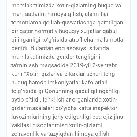
mamlakatimizda xotin-qizlarning huquq va
manfaatlarini himoya qilish, ularni har
tomonlama qо‘llab-quvvatlashga qaratilgan
bir qator normativ-huquqiy xujjatlar qabul
qilinganligi tо‘g‘risida atroflicha ma’lumotlar
berildi. Bulardan eng asosiysi sifatida
mamlakatimizda gender tengligini
ta’minlash maqsadida 2019-yil 2-sentabr
kuni “Xotin-qizlar va erkaklar uchun teng
huquq hamda imkoniyatlar kafolatlari
tо‘g‘risida”gi Qonunning qabul qilinganligi
aytib о‘tildi. Ichki ishlar organlarida xotin-
qizlar masalalari bо‘yicha katta inspektor
lavozimlarining joriy etilganligi esa ojiz jins
vakilasi hisoblanmish xotin-qizlarni
zо‘ravonlik va tazyiqdan himoya qilish