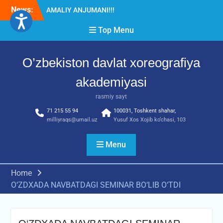
Skip
News:
Diqqat e’lon!
to
Akademiyada “Bitiruvchi –
content
Top Menu
2026” tadbiri bo‘lib o‘tdi
RESPUBLIKA ILMIY-
AMALIY ANJUMANI!!!
O’zbekiston davlat xoreografiya
akademiyasi
rasmiy sayt
71 215 55 94
100031, Toshkent shahar,
milliyraqs@umail.uz
Yusuf Xos Xojib ko‘chasi, 103
Menu
Home
О‘ZDXADA NAVBATDAGI SEMINAR BО‘LIB О‘TDI