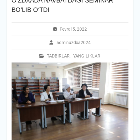
О‘ZDXADA NAVBATDAGI SEMINAR
BО‘LIB О‘TDI
Fevral 5, 2022
adminuzdxa2024
TADBIRLAR
,
YANGILIKLAR