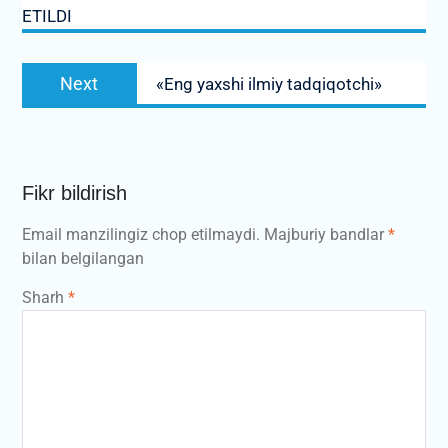
ETILDI
Next
Next
«Eng yaxshi ilmiy tadqiqotchi»
post:
Fikr bildirish
Email manzilingiz chop etilmaydi.
Majburiy bandlar
*
bilan belgilangan
Sharh
*