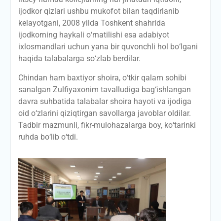
ijodkor qizlari ushbu mukofot bilan taqdirlanib
kelayotgani, 2008 yilda Toshkent shahrida
ijodkorning haykali о‘rnatilishi esa adabiyot
ixlosmandlari uchun yana bir quvonchli hol bо‘lgani
haqida talabalarga sо‘zlab berdilar.
Chindan ham baxtiyor shoira, о‘tkir qalam sohibi
sanalgan Zulfiyaxonim tavalludiga bag‘ishlangan
davra suhbatida talabalar shoira hayoti va ijodiga
oid о‘zlarini qiziqtirgan savollarga javoblar oldilar.
Tadbir mazmunli, fikr-mulohazalarga boy, kо‘tarinki
ruhda bо‘lib о‘tdi.