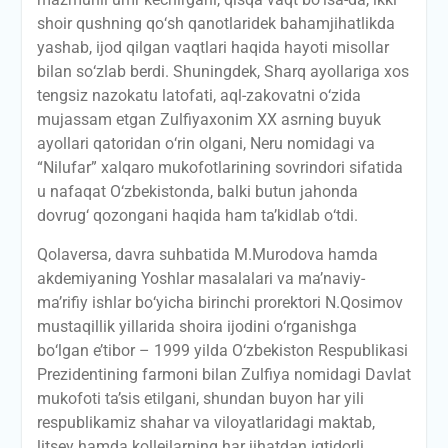
shoir qushning qо‘sh qanotlaridek bahamjihatlikda
yashab, ijod qilgan vaqtlari haqida hayoti misollar
bilan sо‘zlab berdi. Shuningdek, Sharq ayollariga xos
tengsiz nazokatu latofati, aql-zakovatni о‘zida
mujassam etgan Zulfiyaxonim XX asrning buyuk
ayollari qatoridan о‘rin olgani, Neru nomidagi va
“Nilufar” xalqaro mukofotlarining sovrindori sifatida
u nafaqat О‘zbekistonda, balki butun jahonda
dovrug‘ qozongani haqida ham ta’kidlab о‘tdi.
Qolaversa, davra suhbatida M.Murodova hamda
akdemiyaning Yoshlar masalalari va ma’naviy-
ma’rifiy ishlar bо‘yicha birinchi prorektori N.Qosimov
mustaqillik yillarida shoira ijodini о‘rganishga
bо‘lgan e’tibor – 1999 yilda О‘zbekiston Respublikasi
Prezidentining farmoni bilan Zulfiya nomidagi Davlat
mukofoti ta’sis etilgani, shundan buyon har yili
respublikamiz shahar va viloyatlaridagi maktab,
litsey hamda kollejlarning har jihatdan iqtidorli,