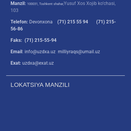
Manzil:
Yusuf Xos Xojib ko‘chasi,
100031, Toshkent shahar,
103
Telefon:
Devonxona
(
71) 215 55 94
(71) 215-
56-86
Faks: (71) 215-55-94
Email
: info@uzdxa.uz milliyraqs@umail.uz
Exat:
uzdxa@exat.uz
LOKATSIYA MANZILI