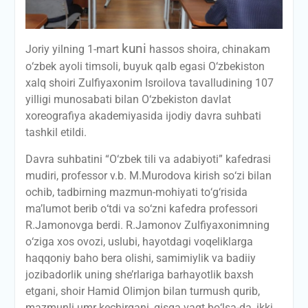
kuni
Joriy yilning 1-mart
hassos shoira, chinakam
о‘zbek ayoli timsoli, buyuk qalb egasi О‘zbekiston
xalq shoiri Zulfiyaxonim Isroilova tavalludining 107
yilligi munosabati bilan О‘zbekiston davlat
xoreografiya akademiyasida ijodiy davra suhbati
tashkil etildi.
Davra suhbatini “О‘zbek tili va adabiyoti” kafedrasi
mudiri, professor v.b. M.Murodova kirish sо‘zi bilan
ochib, tadbirning mazmun-mohiyati tо‘g‘risida
ma’lumot berib о‘tdi va sо‘zni kafedra professori
R.Jamonovga berdi. R.Jamonov Zulfiyaxonimning
о‘ziga xos ovozi, uslubi, hayotdagi voqeliklarga
haqqoniy baho bera olishi, samimiylik va badiiy
jozibadorlik uning she’rlariga barhayotlik baxsh
etgani, shoir Hamid Olimjon bilan turmush qurib,
mazmunli umr kechirgani, qisqa vaqt bо‘lsa-da, ikki