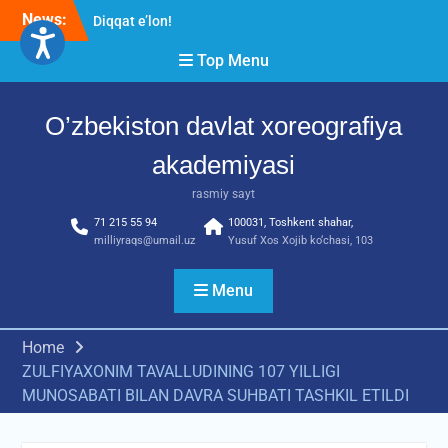
Skip
News:
Diqqat e’lon!
to
Akademiyada “Bitiruvchi –
content
Top Menu
2026” tadbiri bo‘lib o‘tdi
RESPUBLIKA ILMIY-
AMALIY ANJUMANI!!!
O’zbekiston davlat xoreografiya
akademiyasi
rasmiy sayt
71 215 55 94
100031, Toshkent shahar,
milliyraqs@umail.uz
Yusuf Xos Xojib ko‘chasi, 103
Menu
Home
ZULFIYAXONIM TAVALLUDINING 107 YILLIGI
MUNOSABATI BILAN DAVRA SUHBATI TASHKIL ETILDI