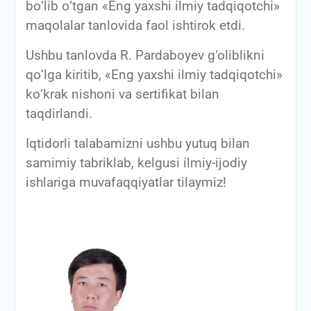
bо‘lib о‘tgan «Eng yaxshi ilmiy tadqiqotchi»
maqolalar tanlovida faol ishtirok etdi.
Ushbu tanlovda R. Pardaboyev g‘oliblikni
qо‘lga kiritib, «Eng yaxshi ilmiy tadqiqotchi»
kо‘krak nishoni va sertifikat bilan
taqdirlandi.
Iqtidorli talabamizni ushbu yutuq bilan
samimiy tabriklab, kelgusi ilmiy-ijodiy
ishlariga muvafaqqiyatlar tilaymiz!