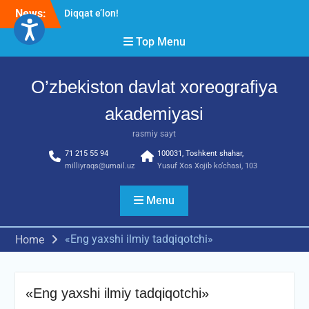
Diqqat e’lon!
Skip
News:
Akademiyada “Bitiruvchi –
to
2026” tadbiri bo‘lib o‘tdi
content
Top Menu
RESPUBLIKA ILMIY-
AMALIY ANJUMANI!!!
O’zbekiston davlat xoreografiya
akademiyasi
rasmiy sayt
71 215 55 94
100031, Toshkent shahar,
milliyraqs@umail.uz
Yusuf Xos Xojib ko‘chasi, 103
Menu
«Eng yaxshi ilmiy tadqiqotchi»
Home
«Eng yaxshi ilmiy tadqiqotchi»