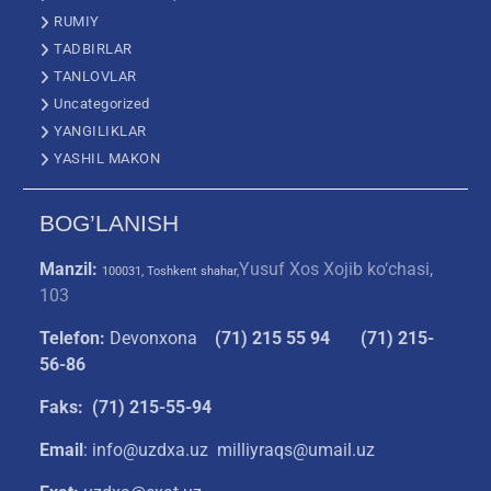
RUMIY
TADBIRLAR
TANLOVLAR
Uncategorized
YANGILIKLAR
YASHIL MAKON
BOG’LANISH
Manzil:
Yusuf Xos Xojib ko‘chasi,
100031, Toshkent shahar,
103
Telefon:
Devonxona
(
71) 215 55 94
(71) 215-
56-86
Faks: (71) 215-55-94
Email
: info@uzdxa.uz milliyraqs@umail.uz