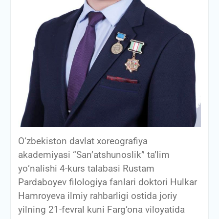
О‘zbekiston davlat xoreografiya
akademiyasi “San’atshunoslik” ta’lim
yо‘nalishi 4-kurs talabasi Rustam
Pardaboyev filologiya fanlari doktori Hulkar
Hamroyeva ilmiy rahbarligi ostida joriy
yilning 21-fevral kuni Farg‘ona viloyatida