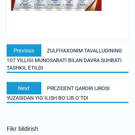
Post
Previous
Previous
ZULFIYAXONIM TAVALLUDINING
menyusi
post:
107 YILLIGI MUNOSABATI BILAN DAVRA SUHBATI
TASHKIL ETILDI
Next
Next
PREZIDENT QARORI IJROSI
post:
YUZASIDAN YIG`ILISH BO`LIB O`TDI
Fikr bildirish