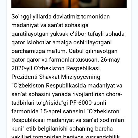
Soʻnggi yillarda davlatimiz tomonidan
madaniyat va sanʼat sohasiga
qaratilayotgan yuksak eʼtibor tufayli sohada
qator islohotlar amalga oshirilayotgani
barchamizga maʼlum. Qabul qilinayotgan
qator qaror va farmonlar xususan, 26-may
2020-yil Oʻzbekiston Respeblikasi
Prezidenti Shavkat Mirziyoyevning
“Oʻzbekiston Respublikasida madaniyat va
sanʼat sohasini yanada rivojlantirish chora-
tadbirlari toʻgʻrisida”gi PF-6000-sonli
farmonida 15-aprel sanasini “Oʻzbekiston
Respublikasi madaniyat va sanʼat xodimlari
kuni” etib belgilanishi sohaning barcha
vakillari tomonidan beqiyos xursandchilik