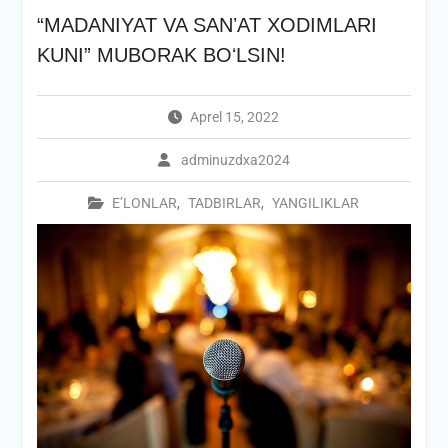
“MADANIYAT VA SANʼAT XODIMLARI
KUNI” MUBORAK BOʻLSIN!
Aprel 15, 2022
adminuzdxa2024
E’LONLAR
,
TADBIRLAR
,
YANGILIKLAR