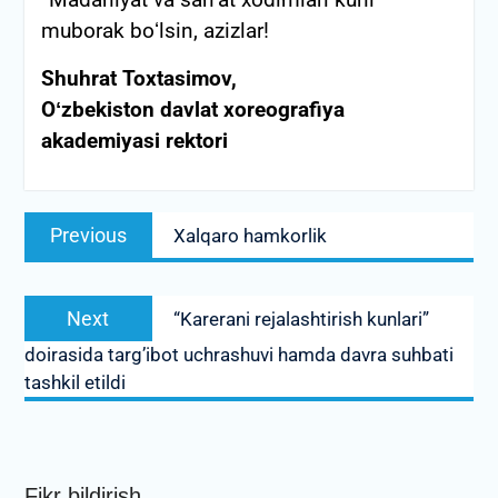
“Madaniyat va sanʼat xodimlari kuni”
muborak boʻlsin, azizlar!
Shuhrat Toxtasimov,
Oʻzbekiston davlat xoreografiya
akademiyasi rektori
Post
Previous
Previous
Xalqaro hamkorlik
menyusi
post:
Next
Next
“Karerani rejalashtirish kunlari”
post:
doirasida targ’ibot uchrashuvi hamda davra suhbati
tashkil etildi
Fikr bildirish