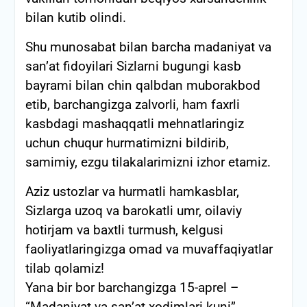
bilan kutib olindi.
Shu munosabat bilan barcha madaniyat va
sanʼat fidoyilari Sizlarni bugungi kasb
bayrami bilan chin qalbdan muborakbod
etib, barchangizga zalvorli, ham faxrli
kasbdagi mashaqqatli mehnatlaringiz
uchun chuqur hurmatimizni bildirib,
samimiy, ezgu tilakalarimizni izhor etamiz.
Aziz ustozlar va hurmatli hamkasblar,
Sizlarga uzoq va barokatli umr, oilaviy
hotirjam va baxtli turmush, kelgusi
faoliyatlaringizga omad va muvaffaqiyatlar
tilab qolamiz!
Yana bir bor barchangizga 15-aprel –