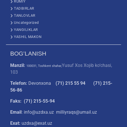
RUMIY
TADBIRLAR
TANLOVLAR
Uncategorized
YANGILIKLAR
YASHIL MAKON
BOG’LANISH
Manzil:
Yusuf Xos Xojib ko‘chasi,
100031, Toshkent shahar,
103
Telefon:
Devonxona
(
71) 215 55 94
(71) 215-
56-86
Faks: (71) 215-55-94
Email
: info@uzdxa.uz milliyraqs@umail.uz
Exat:
uzdxa@exat.uz