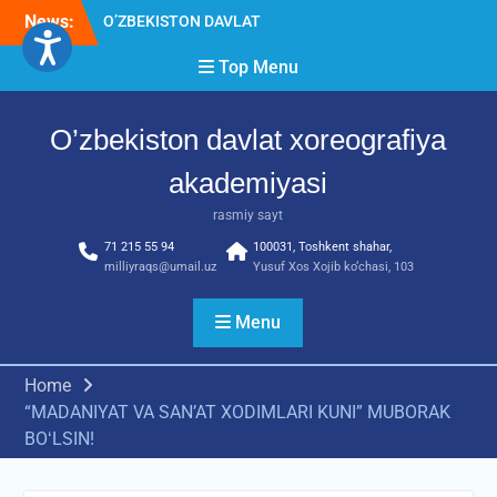
Skip
News:
O’ZBEKISTON DAVLAT
to
XOREOGRAFIYA
content
Top Menu
AKADEMIYASIDA
о‘tkazilgan kasbiy (ijodiy)
imtihonlarning natijalari
O’zbekiston davlat xoreografiya
Diqqat e’lon!
Akademiyada kasbiy ijodiy
akademiyasi
imtihon jarayonlari
rasmiy sayt
71 215 55 94
100031, Toshkent shahar,
milliyraqs@umail.uz
Yusuf Xos Xojib ko‘chasi, 103
Menu
Home
“MADANIYAT VA SANʼAT XODIMLARI KUNI” MUBORAK
BOʻLSIN!