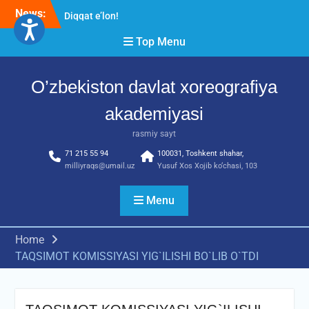
Skip
News:
Diqqat e’lon!
to
Akademiyada “Bitiruvchi –
content
Top Menu
2026” tadbiri bo‘lib o‘tdi
RESPUBLIKA ILMIY-
AMALIY ANJUMANI!!!
O’zbekiston davlat xoreografiya
akademiyasi
rasmiy sayt
71 215 55 94
100031, Toshkent shahar,
milliyraqs@umail.uz
Yusuf Xos Xojib ko‘chasi, 103
Menu
Home
TAQSIMOT KOMISSIYASI YIG`ILISHI BO`LIB O`TDI