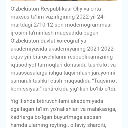
O‘zbekiston Respublikasi Oliy va o‘rta
maxsus ta’lim vazirligining 2022-yil 24-
martdagi 2/10-12 son modemogrammasi
ijrosini ta’minlash maqsadida bugun
О‘zbekiston davlat xoreografiya
akademiyasida akademiyaning 2021-2022-
o‘quv yili bitiruvchilarini respublikamizning
iqtisodiyot tarmoqlari doirasida tashkilot va
muassasalarga ishga taqsimlash jarayonini
samarali tashkil etish maqsadida “Taqsimot
komissiyasi” ishtirokida yig‘ilish bо‘lib о‘tdi.
Yig‘ilishda bitiruvchilarni akademiyada
egallagan ta’lim yo‘nalishlari va malakasiga,
kadrlarga bo‘lgan buyurtmaga asosan
hamda ularning reytingi, oilaviy sharoiti,