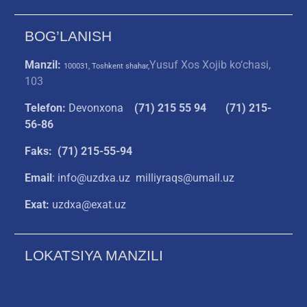
BOG’LANISH
Manzil:
Yusuf Xos Xojib ko‘chasi,
100031, Toshkent shahar,
103
Telefon:
Devonxona
(
71) 215 55 94
(71) 215-
56-86
Faks: (71) 215-55-94
Email
: info@uzdxa.uz milliyraqs@umail.uz
Exat:
uzdxa@exat.uz
LOKATSIYA MANZILI