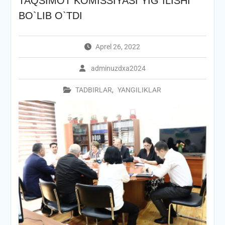
TAQSIMOT KOMISSIYASI YIG`ILISHI
BO`LIB O`TDI
Aprel 26, 2022
adminuzdxa2024
TADBIRLAR
,
YANGILIKLAR