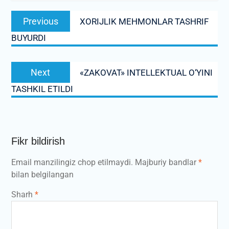
Post
Previous
Previous
XORIJLIK MEHMONLAR TASHRIF
menyusi
post:
BUYURDI
Next
Next
«ZAKOVAT» INTELLEKTUAL O‘YINI
post:
TASHKIL ETILDI
Fikr bildirish
Email manzilingiz chop etilmaydi.
Majburiy bandlar
*
bilan belgilangan
Sharh
*