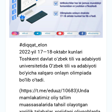
#diqqat_elon
2022-yil 17—18-oktabr kunlari
Toshkent davlat oʻzbek tili va adabiyoti
universitetida O‘zbek tili va adabiyoti
bo‘yicha xalqaro onlayn olimpiada
bo‘lib o‘tadi.
(https://t.me/eduuz/10683)Unda
mamlakatimiz oliy ta’lim
muassasalarida tahsil olayotgan
xorijlik talabalar, xorijdagi oliygohlarda