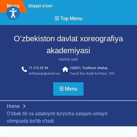
Skip
News:
Diqqat e’lon!
to
Akademiyada “Bitiruvchi –
content
Top Menu
2026” tadbiri bo‘lib o‘tdi
RESPUBLIKA ILMIY-
AMALIY ANJUMANI!!!
O’zbekiston davlat xoreografiya
akademiyasi
rasmiy sayt
71 215 55 94
100031, Toshkent shahar,
milliyraqs@umail.uz
Yusuf Xos Xojib ko‘chasi, 103
Menu
Home
O‘zbek tili va adabiyoti bo‘yicha xalqaro onlayn
olimpiada bo‘lib o‘tadi.