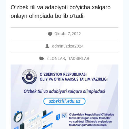
O‘zbek tili va adabiyoti bo‘yicha xalqaro
onlayn olimpiada bo‘lib o‘tadi.
Oktabr 7, 2022
adminuzdxa2024
E’LONLAR
,
TADBIRLAR