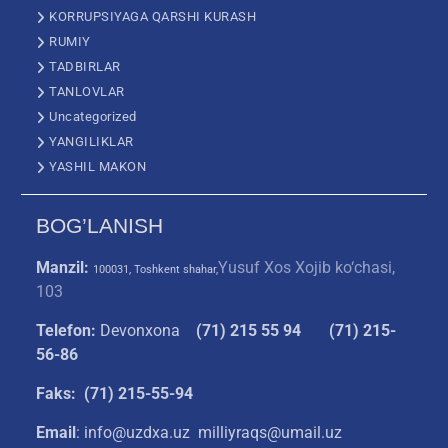
KORRUPSIYAGA QARSHI KURASH
RUMIY
TADBIRLAR
TANLOVLAR
Uncategorized
YANGILIKLAR
YASHIL MAKON
BOG’LANISH
Manzil:
Yusuf Xos Xojib ko‘chasi,
100031, Toshkent shahar,
103
Telefon:
Devonxona
(
71) 215 55 94
(71) 215-
56-86
Faks: (71) 215-55-94
Email
: info@uzdxa.uz milliyraqs@umail.uz