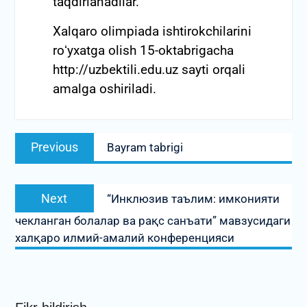
taqdirlanadilar.
Xalqaro olimpiada ishtirokchilarini
roʻyxatga olish 15-oktabrigacha
http://uzbektili.edu.uz sayti orqali
amalga oshiriladi.
Post
Previous
Previous
Bayram tabrigi
menyusi
post:
Next
Next
“Инклюзив таълим: имконияти
post:
чекланган болалар ва рақс санъати” мавзусидаги
халқаро илмий-амалий конференцияси